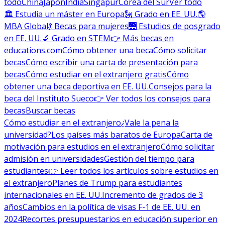
todo
China
Japón
India
Singapur
Corea del Sur
Ver todo
🏛 Estudia un máster en Europa
🗽 Grado en EE. UU.
🌎
MBA Global
💃 Becas para mujeres
🌉 Estudios de posgrado
en EE. UU.
🔬 Grado en STEM
👉 Más becas en
educations.com
Cómo obtener una beca
Cómo solicitar
becas
Cómo escribir una carta de presentación para
becas
Cómo estudiar en el extranjero gratis
Cómo
obtener una beca deportiva en EE. UU.
Consejos para la
beca del Instituto Sueco
👉 Ver todos los consejos para
becas
Buscar becas
Cómo estudiar en el extranjero
¿Vale la pena la
universidad?
Los países más baratos de Europa
Carta de
motivación para estudios en el extranjero
Cómo solicitar
admisión en universidades
Gestión del tiempo para
estudiantes
👉 Leer todos los artículos sobre estudios en
el extranjero
Planes de Trump para estudiantes
internacionales en EE. UU.
Incremento de grados de 3
años
Cambios en la política de visas F-1 de EE. UU. en
2024
Recortes presupuestarios en educación superior en