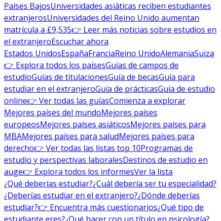
Países Bajos
Universidades asiáticas reciben estudiantes
extranjeros
Universidades del Reino Unido aumentan
matrícula a £9,535
👉 Leer más noticias sobre estudios en
el extranjero
Escuchar ahora
Estados Unidos
España
Francia
Reino Unido
Alemania
Suiza
👉 Explora todos los países
Guías de campos de
estudio
Guías de titulaciones
Guía de becas
Guía para
estudiar en el extranjero
Guía de prácticas
Guía de estudio
online
👉 Ver todas las guías
Comienza a explorar
Mejores países del mundo
Mejores países
europeos
Mejores países asiáticos
Mejores países para
MBA
Mejores países para salud
Mejores países para
derecho
👉 Ver todas las listas top 10
Programas de
estudio y perspectivas laborales
Destinos de estudio en
auge
👉 Explora todos los informes
Ver la lista
¿Qué deberías estudiar?
¿Cuál debería ser tu especialidad?
¿Deberías estudiar en el extranjero?
¿Dónde deberías
estudiar?
👉 Encuentra más cuestionarios
¿Qué tipo de
estudiante eres?
¿Qué hacer con un título en psicología?