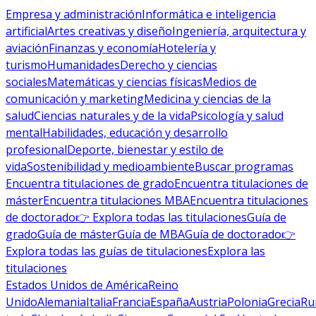
Empresa y administración
Informática e inteligencia
artificial
Artes creativas y diseño
Ingeniería, arquitectura y
aviación
Finanzas y economía
Hotelería y
turismo
Humanidades
Derecho y ciencias
sociales
Matemáticas y ciencias físicas
Medios de
comunicación y marketing
Medicina y ciencias de la
salud
Ciencias naturales y de la vida
Psicología y salud
mental
Habilidades, educación y desarrollo
profesional
Deporte, bienestar y estilo de
vida
Sostenibilidad y medioambiente
Buscar programas
Encuentra titulaciones de grado
Encuentra titulaciones de
máster
Encuentra titulaciones MBA
Encuentra titulaciones
de doctorado
👉 Explora todas las titulaciones
Guía de
grado
Guía de máster
Guía de MBA
Guía de doctorado
👉
Explora todas las guías de titulaciones
Explora las
titulaciones
Estados Unidos de América
Reino
Unido
Alemania
Italia
Francia
España
Austria
Polonia
Grecia
Ru