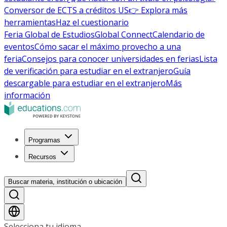
Conversor de ECTS a créditos US
👉 Explora más
herramientas
Haz el cuestionario
Feria Global de Estudios
Global Connect
Calendario de
eventos
Cómo sacar el máximo provecho a una
feria
Consejos para conocer universidades en ferias
Lista
de verificación para estudiar en el extranjero
Guía
descargable para estudiar en el extranjero
Más
información
Programas
Recursos
Buscar materia, institución o ubicación
Selecciona tu idioma