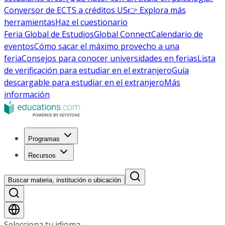
Conversor de ECTS a créditos US
👉 Explora más
herramientas
Haz el cuestionario
Feria Global de Estudios
Global Connect
Calendario de
eventos
Cómo sacar el máximo provecho a una
feria
Consejos para conocer universidades en ferias
Lista
de verificación para estudiar en el extranjero
Guía
descargable para estudiar en el extranjero
Más
información
Programas
Recursos
Buscar materia, institución o ubicación
Selecciona tu idioma