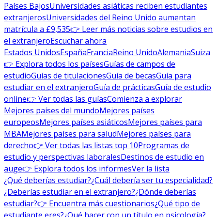
Países Bajos
Universidades asiáticas reciben estudiantes
extranjeros
Universidades del Reino Unido aumentan
matrícula a £9,535
👉 Leer más noticias sobre estudios en
el extranjero
Escuchar ahora
Estados Unidos
España
Francia
Reino Unido
Alemania
Suiza
👉 Explora todos los países
Guías de campos de
estudio
Guías de titulaciones
Guía de becas
Guía para
estudiar en el extranjero
Guía de prácticas
Guía de estudio
online
👉 Ver todas las guías
Comienza a explorar
Mejores países del mundo
Mejores países
europeos
Mejores países asiáticos
Mejores países para
MBA
Mejores países para salud
Mejores países para
derecho
👉 Ver todas las listas top 10
Programas de
estudio y perspectivas laborales
Destinos de estudio en
auge
👉 Explora todos los informes
Ver la lista
¿Qué deberías estudiar?
¿Cuál debería ser tu especialidad?
¿Deberías estudiar en el extranjero?
¿Dónde deberías
estudiar?
👉 Encuentra más cuestionarios
¿Qué tipo de
estudiante eres?
¿Qué hacer con un título en psicología?