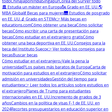
todo
China
Japón
India
Singapur
Corea del Sur
Ver todo
🏛 Estudia un máster en Europa
🗽 Grado en EE. UU.
🌎
MBA Global
💃 Becas para mujeres
🌉 Estudios de posgrado
en EE. UU.
🔬 Grado en STEM
👉 Más becas en
educations.com
Cómo obtener una beca
Cómo solicitar
becas
Cómo escribir una carta de presentación para
becas
Cómo estudiar en el extranjero gratis
Cómo
obtener una beca deportiva en EE. UU.
Consejos para la
beca del Instituto Sueco
👉 Ver todos los consejos para
becas
Buscar becas
Cómo estudiar en el extranjero
¿Vale la pena la
universidad?
Los países más baratos de Europa
Carta de
motivación para estudios en el extranjero
Cómo solicitar
admisión en universidades
Gestión del tiempo para
estudiantes
👉 Leer todos los artículos sobre estudios en
el extranjero
Planes de Trump para estudiantes
internacionales en EE. UU.
Incremento de grados de 3
años
Cambios en la política de visas F-1 de EE. UU. en
2024
Recortes presupuestarios en educación superior en