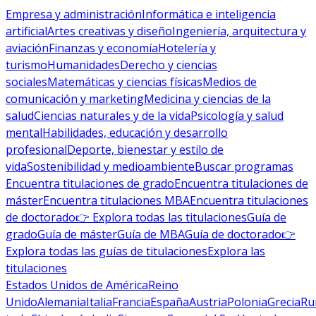
Empresa y administración
Informática e inteligencia
artificial
Artes creativas y diseño
Ingeniería, arquitectura y
aviación
Finanzas y economía
Hotelería y
turismo
Humanidades
Derecho y ciencias
sociales
Matemáticas y ciencias físicas
Medios de
comunicación y marketing
Medicina y ciencias de la
salud
Ciencias naturales y de la vida
Psicología y salud
mental
Habilidades, educación y desarrollo
profesional
Deporte, bienestar y estilo de
vida
Sostenibilidad y medioambiente
Buscar programas
Encuentra titulaciones de grado
Encuentra titulaciones de
máster
Encuentra titulaciones MBA
Encuentra titulaciones
de doctorado
👉 Explora todas las titulaciones
Guía de
grado
Guía de máster
Guía de MBA
Guía de doctorado
👉
Explora todas las guías de titulaciones
Explora las
titulaciones
Estados Unidos de América
Reino
Unido
Alemania
Italia
Francia
España
Austria
Polonia
Grecia
Ru