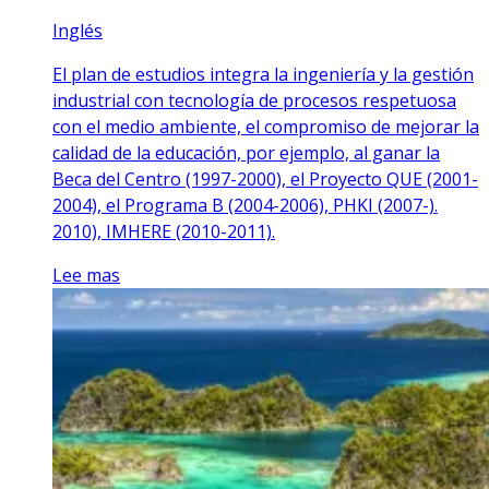
Inglés
El plan de estudios integra la ingeniería y la gestión
industrial con tecnología de procesos respetuosa
con el medio ambiente, el compromiso de mejorar la
calidad de la educación, por ejemplo, al ganar la
Beca del Centro (1997-2000), el Proyecto QUE (2001-
2004), el Programa B (2004-2006), PHKI (2007-).
2010), IMHERE (2010-2011).
Lee mas