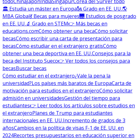
todo
China
Japón
India
Singapur
Corea del Sur
Ver todo
🏛 Estudia un máster en Europa
🗽 Grado en EE. UU.
🌎
MBA Global
💃 Becas para mujeres
🌉 Estudios de posgrado
en EE. UU.
🔬 Grado en STEM
👉 Más becas en
educations.com
Cómo obtener una beca
Cómo solicitar
becas
Cómo escribir una carta de presentación para
becas
Cómo estudiar en el extranjero gratis
Cómo
obtener una beca deportiva en EE. UU.
Consejos para la
beca del Instituto Sueco
👉 Ver todos los consejos para
becas
Buscar becas
Cómo estudiar en el extranjero
¿Vale la pena la
universidad?
Los países más baratos de Europa
Carta de
motivación para estudios en el extranjero
Cómo solicitar
admisión en universidades
Gestión del tiempo para
estudiantes
👉 Leer todos los artículos sobre estudios en
el extranjero
Planes de Trump para estudiantes
internacionales en EE. UU.
Incremento de grados de 3
años
Cambios en la política de visas F-1 de EE. UU. en
2024
Recortes presupuestarios en educación superior en