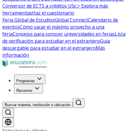
Conversor de ECTS a créditos US
👉 Explora más
herramientas
Haz el cuestionario
Feria Global de Estudios
Global Connect
Calendario de
eventos
Cómo sacar el máximo provecho a una
feria
Consejos para conocer universidades en ferias
Lista
de verificación para estudiar en el extranjero
Guía
descargable para estudiar en el extranjero
Más
información
Programas
Recursos
Buscar materia, institución o ubicación
Selecciona tu idioma