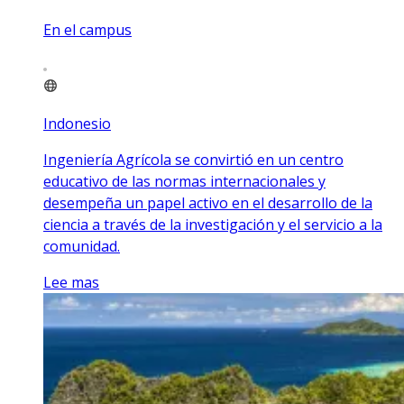
En el campus
Indonesio
Ingeniería Agrícola se convirtió en un centro
educativo de las normas internacionales y
desempeña un papel activo en el desarrollo de la
ciencia a través de la investigación y el servicio a la
comunidad.
Lee mas