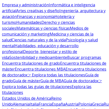
Empresa y administración
Informática e inteligencia
artificial
Artes creativas y diseño
Ingeniería, arquitectura y
aviación
Finanzas y economía
Hotelería y
turismo
Humanidades
Derecho y ciencias
sociales
Matemáticas y ciencias físicas
Medios de
comunicación y marketing
Medicina y ciencias de la
salud
Ciencias naturales y de la vida
Psicología y salud
mental
Habilidades, educación y desarrollo
profesional
Deporte, bienestar y estilo de
vida
Sostenibilidad y medioambiente
Buscar programas
Encuentra titulaciones de grado
Encuentra titulaciones de
máster
Encuentra titulaciones MBA
Encuentra titulaciones
de doctorado
👉 Explora todas las titulaciones
Guía de
grado
Guía de máster
Guía de MBA
Guía de doctorado
👉
Explora todas las guías de titulaciones
Explora las
titulaciones
Estados Unidos de América
Reino
Unido
Alemania
Italia
Francia
España
Austria
Polonia
Grecia
Ru