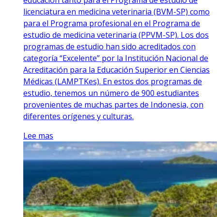
licenciatura en medicina veterinaria (BVM-SP) como
para el Programa profesional en el Programa de
estudio de medicina veterinaria (PPVM-SP). Los dos
programas de estudio han sido acreditados con
categoría “Excelente” por la Institución Nacional de
Acreditación para la Educación Superior en Ciencias
Médicas (LAMPTKes). En estos dos programas de
estudio, tenemos un número de 900 estudiantes
provenientes de muchas partes de Indonesia, con
diferentes orígenes y culturas.
Lee mas