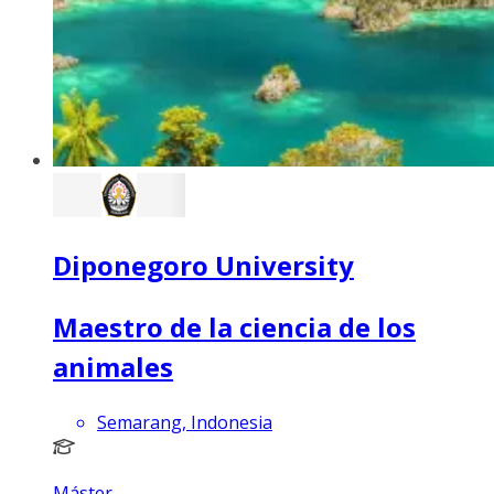
Diponegoro University
Maestro de la ciencia de los
animales
Semarang, Indonesia
Máster