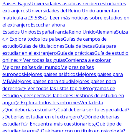
Países Bajos
Universidades asiáticas reciben estudiantes
extranjeros
Universidades del Reino Unido aumentan
matrícula a £9,535
👉 Leer más noticias sobre estudios en
el extranjero
Escuchar ahora
Estados Unidos
España
Francia
Reino Unido
Alemania
Suiza
👉 Explora todos los países
Guías de campos de
estudio
Guías de titulaciones
Guía de becas
Guía para
estudiar en el extranjero
Guía de prácticas
Guía de estudio
online
👉 Ver todas las guías
Comienza a explorar
Mejores países del mundo
Mejores países
europeos
Mejores países asiáticos
Mejores países para
MBA
Mejores países para salud
Mejores países para
derecho
👉 Ver todas las listas top 10
Programas de
estudio y perspectivas laborales
Destinos de estudio en
auge
👉 Explora todos los informes
Ver la lista
¿Qué deberías estudiar?
¿Cuál debería ser tu especialidad?
¿Deberías estudiar en el extranjero?
¿Dónde deberías
estudiar?
👉 Encuentra más cuestionarios
¿Qué tipo de
estudiante eres?
¿Qué hacer con un título en psicología?