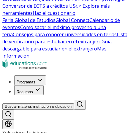
Conversor de ECTS a créditos US
👉 Explora más
herramientas
Haz el cuestionario
Feria Global de Estudios
Global Connect
Calendario de
eventos
Cómo sacar el máximo provecho a una
feria
Consejos para conocer universidades en ferias
Lista
de verificación para estudiar en el extranjero
Guía
descargable para estudiar en el extranjero
Más
información
Programas
Recursos
Buscar materia, institución o ubicación
Selecciona tu idioma