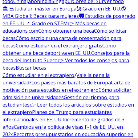
todo
China
Japón
India
Singapur
Corea del Sur
Ver todo
🏛 Estudia un máster en Europa
🗽 Grado en EE. UU.
🌎
MBA Global
💃 Becas para mujeres
🌉 Estudios de posgrado
en EE. UU.
🔬 Grado en STEM
👉 Más becas en
educations.com
Cómo obtener una beca
Cómo solicitar
becas
Cómo escribir una carta de presentación para
becas
Cómo estudiar en el extranjero gratis
Cómo
obtener una beca deportiva en EE. UU.
Consejos para la
beca del Instituto Sueco
👉 Ver todos los consejos para
becas
Buscar becas
Cómo estudiar en el extranjero
¿Vale la pena la
universidad?
Los países más baratos de Europa
Carta de
motivación para estudios en el extranjero
Cómo solicitar
admisión en universidades
Gestión del tiempo para
estudiantes
👉 Leer todos los artículos sobre estudios en
el extranjero
Planes de Trump para estudiantes
internacionales en EE. UU.
Incremento de grados de 3
años
Cambios en la política de visas F-1 de EE. UU. en
2024
Recortes presupuestarios en educación superior en