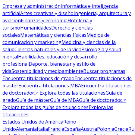
Empresa y administración
Informática e inteligencia
artificial
Artes creativas y diseño
Ingeniería, arquitectura y
aviación
Finanzas y economía
Hotelería y
turismo
Humanidades
Derecho y ciencias
sociales
Matemáticas y ciencias físicas
Medios de
comunicación y marketing
Medicina y ciencias de la
salud
Ciencias naturales y de la vida
Psicología y salud
mental
Habilidades, educación y desarrollo
profesional
Deporte, bienestar y estilo de
vida
Sostenibilidad y medioambiente
Buscar programas
Encuentra titulaciones de grado
Encuentra titulaciones de
máster
Encuentra titulaciones MBA
Encuentra titulaciones
de doctorado
👉 Explora todas las titulaciones
Guía de
grado
Guía de máster
Guía de MBA
Guía de doctorado
👉
Explora todas las guías de titulaciones
Explora las
titulaciones
Estados Unidos de América
Reino
Unido
Alemania
Italia
Francia
España
Austria
Polonia
Grecia
Ru