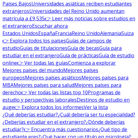
Países Bajos
Universidades asiáticas reciben estudiantes
extranjeros
Universidades del Reino Unido aumentan
matrícula a £9,535
👉 Leer más noticias sobre estudios en
el extranjero
Escuchar ahora
Estados Unidos
España
Francia
Reino Unido
Alemania
Suiza
👉 Explora todos los países
Guías de campos de
estudio
Guías de titulaciones
Guía de becas
Guía para
estudiar en el extranjero
Guía de prácticas
Guía de estudio
online
👉 Ver todas las guías
Comienza a explorar
Mejores países del mundo
Mejores países
europeos
Mejores países asiáticos
Mejores países para
MBA
Mejores países para salud
Mejores países para
derecho
👉 Ver todas las listas top 10
Programas de
estudio y perspectivas laborales
Destinos de estudio en
auge
👉 Explora todos los informes
Ver la lista
¿Qué deberías estudiar?
¿Cuál debería ser tu especialidad?
¿Deberías estudiar en el extranjero?
¿Dónde deberías
estudiar?
👉 Encuentra más cuestionarios
¿Qué tipo de
estudiante eres?
¿Qué hacer con un título en psicología?