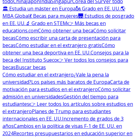
todo
China
Japón
India
Singapur
Corea del Sur
Ver todo
🏛 Estudia un máster en Europa
🗽 Grado en EE. UU.
🌎
MBA Global
💃 Becas para mujeres
🌉 Estudios de posgrado
en EE. UU.
🔬 Grado en STEM
👉 Más becas en
educations.com
Cómo obtener una beca
Cómo solicitar
becas
Cómo escribir una carta de presentación para
becas
Cómo estudiar en el extranjero gratis
Cómo
obtener una beca deportiva en EE. UU.
Consejos para la
beca del Instituto Sueco
👉 Ver todos los consejos para
becas
Buscar becas
Cómo estudiar en el extranjero
¿Vale la pena la
universidad?
Los países más baratos de Europa
Carta de
motivación para estudios en el extranjero
Cómo solicitar
admisión en universidades
Gestión del tiempo para
estudiantes
👉 Leer todos los artículos sobre estudios en
el extranjero
Planes de Trump para estudiantes
internacionales en EE. UU.
Incremento de grados de 3
años
Cambios en la política de visas F-1 de EE. UU. en
2024
Recortes presupuestarios en educación superior en