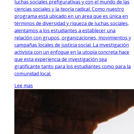
luchas sociales prefigurativas y con el mundo de las
ciencias sociales y la teoría radical. Como nuestro
programa está ubicado en un área que es única en
términos de diversidad y riqueza de luchas sociales,
alentamos a los estudiantes a establecer una
relación con grupos, organizaciones, movimientos y
campañas locales de justicia social. La investigación
activista con un enfoque en la utopía concreta hace
que esta experiencia de investigación sea
gratificante tanto para los estudiantes como para la
comunidad local.
Lee mas