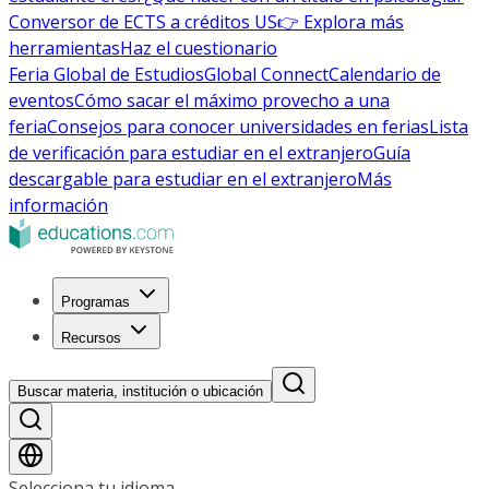
Conversor de ECTS a créditos US
👉 Explora más
herramientas
Haz el cuestionario
Feria Global de Estudios
Global Connect
Calendario de
eventos
Cómo sacar el máximo provecho a una
feria
Consejos para conocer universidades en ferias
Lista
de verificación para estudiar en el extranjero
Guía
descargable para estudiar en el extranjero
Más
información
Programas
Recursos
Buscar materia, institución o ubicación
Selecciona tu idioma