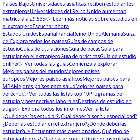
Países Bajos
Universidades asiáticas reciben estudiantes
extranjeros
Universidades del Reino Unido aumentan
matrícula a £9,535
👉 Leer más noticias sobre estudios en
el extranjero
Escuchar ahora
Estados Unidos
España
Francia
Reino Unido
Alemania
Suiza
👉 Explora todos los países
Guías de campos de
estudio
Guías de titulaciones
Guía de becas
Guía para
estudiar en el extranjero
Guía de prácticas
Guía de estudio
online
👉 Ver todas las guías
Comienza a explorar
Mejores países del mundo
Mejores países
europeos
Mejores países asiáticos
Mejores países para
MBA
Mejores países para salud
Mejores países para
derecho
👉 Ver todas las listas top 10
Programas de
estudio y perspectivas laborales
Destinos de estudio en
auge
👉 Explora todos los informes
Ver la lista
¿Qué deberías estudiar?
¿Cuál debería ser tu especialidad?
¿Deberías estudiar en el extranjero?
¿Dónde deberías
estudiar?
👉 Encuentra más cuestionarios
¿Qué tipo de
estudiante eres?
¿Qué hacer con un título en psicología?