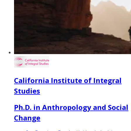
California Institute of Integral
Studies
Ph.D. in Anthropology and Social
Change