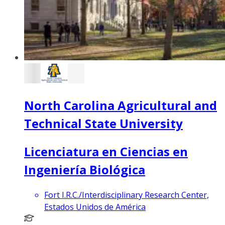
North Carolina Agricultural and
Technical State University
Licenciatura en Ciencias en
Ingeniería Biológica
Fort I.R.C./Interdisciplinary Research Center,
Estados Unidos de América