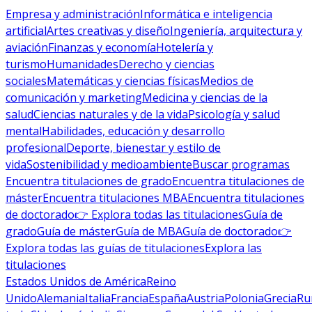
Empresa y administración
Informática e inteligencia
artificial
Artes creativas y diseño
Ingeniería, arquitectura y
aviación
Finanzas y economía
Hotelería y
turismo
Humanidades
Derecho y ciencias
sociales
Matemáticas y ciencias físicas
Medios de
comunicación y marketing
Medicina y ciencias de la
salud
Ciencias naturales y de la vida
Psicología y salud
mental
Habilidades, educación y desarrollo
profesional
Deporte, bienestar y estilo de
vida
Sostenibilidad y medioambiente
Buscar programas
Encuentra titulaciones de grado
Encuentra titulaciones de
máster
Encuentra titulaciones MBA
Encuentra titulaciones
de doctorado
👉 Explora todas las titulaciones
Guía de
grado
Guía de máster
Guía de MBA
Guía de doctorado
👉
Explora todas las guías de titulaciones
Explora las
titulaciones
Estados Unidos de América
Reino
Unido
Alemania
Italia
Francia
España
Austria
Polonia
Grecia
Ru