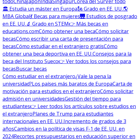
todo
China
Japón
India
Singapur
Corea del Sur
Ver todo
🏛 Estudia un máster en Europa
🗽 Grado en EE. UU.
🌎
MBA Global
💃 Becas para mujeres
🌉 Estudios de posgrado
en EE. UU.
🔬 Grado en STEM
👉 Más becas en
educations.com
Cómo obtener una beca
Cómo solicitar
becas
Cómo escribir una carta de presentación para
becas
Cómo estudiar en el extranjero gratis
Cómo
obtener una beca deportiva en EE. UU.
Consejos para la
beca del Instituto Sueco
👉 Ver todos los consejos para
becas
Buscar becas
Cómo estudiar en el extranjero
¿Vale la pena la
universidad?
Los países más baratos de Europa
Carta de
motivación para estudios en el extranjero
Cómo solicitar
admisión en universidades
Gestión del tiempo para
estudiantes
👉 Leer todos los artículos sobre estudios en
el extranjero
Planes de Trump para estudiantes
internacionales en EE. UU.
Incremento de grados de 3
años
Cambios en la política de visas F-1 de EE. UU. en
2024
Recortes presupuestarios en educación superior en