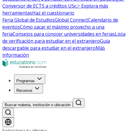
Conversor de ECTS a créditos US
👉 Explora más
herramientas
Haz el cuestionario
Feria Global de Estudios
Global Connect
Calendario de
eventos
Cómo sacar el máximo provecho a una
feria
Consejos para conocer universidades en ferias
Lista
de verificación para estudiar en el extranjero
Guía
descargable para estudiar en el extranjero
Más
información
Programas
Recursos
Buscar materia, institución o ubicación
Selecciona tu idioma