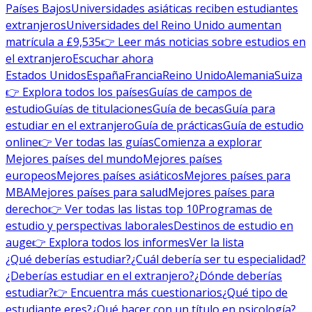
Países Bajos
Universidades asiáticas reciben estudiantes
extranjeros
Universidades del Reino Unido aumentan
matrícula a £9,535
👉 Leer más noticias sobre estudios en
el extranjero
Escuchar ahora
Estados Unidos
España
Francia
Reino Unido
Alemania
Suiza
👉 Explora todos los países
Guías de campos de
estudio
Guías de titulaciones
Guía de becas
Guía para
estudiar en el extranjero
Guía de prácticas
Guía de estudio
online
👉 Ver todas las guías
Comienza a explorar
Mejores países del mundo
Mejores países
europeos
Mejores países asiáticos
Mejores países para
MBA
Mejores países para salud
Mejores países para
derecho
👉 Ver todas las listas top 10
Programas de
estudio y perspectivas laborales
Destinos de estudio en
auge
👉 Explora todos los informes
Ver la lista
¿Qué deberías estudiar?
¿Cuál debería ser tu especialidad?
¿Deberías estudiar en el extranjero?
¿Dónde deberías
estudiar?
👉 Encuentra más cuestionarios
¿Qué tipo de
estudiante eres?
¿Qué hacer con un título en psicología?