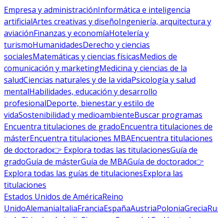
Empresa y administración
Informática e inteligencia
artificial
Artes creativas y diseño
Ingeniería, arquitectura y
aviación
Finanzas y economía
Hotelería y
turismo
Humanidades
Derecho y ciencias
sociales
Matemáticas y ciencias físicas
Medios de
comunicación y marketing
Medicina y ciencias de la
salud
Ciencias naturales y de la vida
Psicología y salud
mental
Habilidades, educación y desarrollo
profesional
Deporte, bienestar y estilo de
vida
Sostenibilidad y medioambiente
Buscar programas
Encuentra titulaciones de grado
Encuentra titulaciones de
máster
Encuentra titulaciones MBA
Encuentra titulaciones
de doctorado
👉 Explora todas las titulaciones
Guía de
grado
Guía de máster
Guía de MBA
Guía de doctorado
👉
Explora todas las guías de titulaciones
Explora las
titulaciones
Estados Unidos de América
Reino
Unido
Alemania
Italia
Francia
España
Austria
Polonia
Grecia
Ru