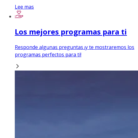
Lee mas
Los mejores programas para ti
Responde algunas preguntas ¡y te mostraremos los
programas perfectos para ti!