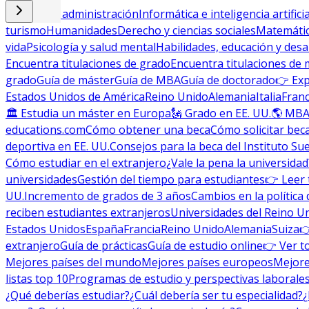
Empresa y administración
Informática e inteligencia artificia
turismo
Humanidades
Derecho y ciencias sociales
Matemática
vida
Psicología y salud mental
Habilidades, educación y desa
Encuentra titulaciones de grado
Encuentra titulaciones de 
grado
Guía de máster
Guía de MBA
Guía de doctorado
👉 Exp
Estados Unidos de América
Reino Unido
Alemania
Italia
Franc
🏛 Estudia un máster en Europa
🗽 Grado en EE. UU.
🌎 MBA
educations.com
Cómo obtener una beca
Cómo solicitar bec
deportiva en EE. UU.
Consejos para la beca del Instituto Su
Cómo estudiar en el extranjero
¿Vale la pena la universidad
universidades
Gestión del tiempo para estudiantes
👉 Leer 
UU.
Incremento de grados de 3 años
Cambios en la política 
reciben estudiantes extranjeros
Universidades del Reino U
Estados Unidos
España
Francia
Reino Unido
Alemania
Suiza

extranjero
Guía de prácticas
Guía de estudio online
👉 Ver t
Mejores países del mundo
Mejores países europeos
Mejore
listas top 10
Programas de estudio y perspectivas laborale
¿Qué deberías estudiar?
¿Cuál debería ser tu especialidad?
¿