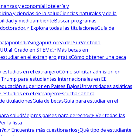
inanzas y economía
Hotelería y
icina y ciencias de la salud
Ciencias naturales y de la
bilidad y medioambiente
Buscar programas
 doctorado
👉 Explora todas las titulaciones
Guía de
na
Japón
India
Singapur
Corea del Sur
Ver todo
 UU.
🔬 Grado en STEM
👉 Más becas en
studiar en el extranjero gratis
Cómo obtener una beca
 estudios en el extranjero
Cómo solicitar admisión en
 Trump para estudiantes internacionales en EE.
educación superior en Países Bajos
Universidades asiáticas
 estudios en el extranjero
Escuchar ahora
de titulaciones
Guía de becas
Guía para estudiar en el
para salud
Mejores países para derecho
👉 Ver todas las
Ver la lista
r?
👉 Encuentra más cuestionarios
¿Qué tipo de estudiante