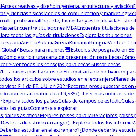
l
Artes creativas y diseño
Ingeniería, arquitectura y aviación
F
s y ciencias físicas
Medios de comunicación y marketing
Med
rrollo profesional
Deporte, bienestar y estilo de vida
Sosteni
máster
Encuentra titulaciones MBA
Encuentra titulaciones de
lora todas las guías de titulaciones
Explora las titulaciones
ia
España
Austria
Polonia
Grecia
Rumanía
Hungría
Ver todo
Chi
 Global
💃 Becas para mujeres
🌉 Estudios de posgrado en EE.
as
Cómo escribir una carta de presentación para becas
Cómo e
eco
👉 Ver todos los consejos para becas
Buscar becas
?
Los países más baratos de Europa
Carta de motivación para
todos los artículos sobre estudios en el extranjero
Planes de
de visas F-1 de EE. UU. en 2024
Recortes presupuestarios en 
nido aumentan matrícula a £9,535
👉 Leer más noticias sobre
 Explora todos los países
Guías de campos de estudio
Guías 
odas las guías
Comienza a explorar
s países asiáticos
Mejores países para MBA
Mejores países 
s
Destinos de estudio en auge
👉 Explora todos los informes
Deberías estudiar en el extranjero?
¿Dónde deberías estudia