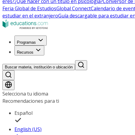
eres?
¿Qué hacer con un título en psicología?
Conversor de 
Feria Global de Estudios
Global Connect
Calendario de even
estudiar en el extranjero
Guía descargable para estudiar en
Programas
Recursos
Buscar materia, institución o ubicación
Selecciona tu idioma
Recomendaciones para ti
Español
English (US)