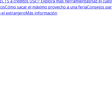
ECTS a créditos US
👉 Explora más herramientas
Haz el cues
tos
Cómo sacar el máximo provecho a una feria
Consejos par
 el extranjero
Más información