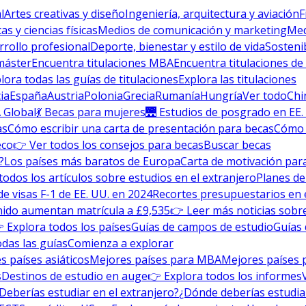
l
Artes creativas y diseño
Ingeniería, arquitectura y aviación
F
s y ciencias físicas
Medios de comunicación y marketing
Med
rrollo profesional
Deporte, bienestar y estilo de vida
Sosteni
máster
Encuentra titulaciones MBA
Encuentra titulaciones de
lora todas las guías de titulaciones
Explora las titulaciones
ia
España
Austria
Polonia
Grecia
Rumanía
Hungría
Ver todo
Chi
 Global
💃 Becas para mujeres
🌉 Estudios de posgrado en EE.
as
Cómo escribir una carta de presentación para becas
Cómo e
eco
👉 Ver todos los consejos para becas
Buscar becas
?
Los países más baratos de Europa
Carta de motivación para
todos los artículos sobre estudios en el extranjero
Planes de
de visas F-1 de EE. UU. en 2024
Recortes presupuestarios en 
nido aumentan matrícula a £9,535
👉 Leer más noticias sobre
 Explora todos los países
Guías de campos de estudio
Guías 
odas las guías
Comienza a explorar
s países asiáticos
Mejores países para MBA
Mejores países 
s
Destinos de estudio en auge
👉 Explora todos los informes
Deberías estudiar en el extranjero?
¿Dónde deberías estudia