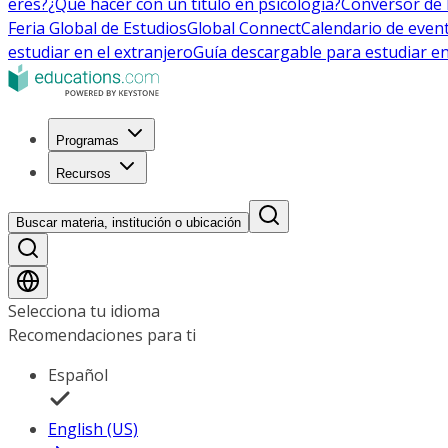
eres?
¿Qué hacer con un título en psicología?
Conversor de 
Feria Global de Estudios
Global Connect
Calendario de even
estudiar en el extranjero
Guía descargable para estudiar en
Programas
Recursos
Buscar materia, institución o ubicación
Selecciona tu idioma
Recomendaciones para ti
Español
English (US)