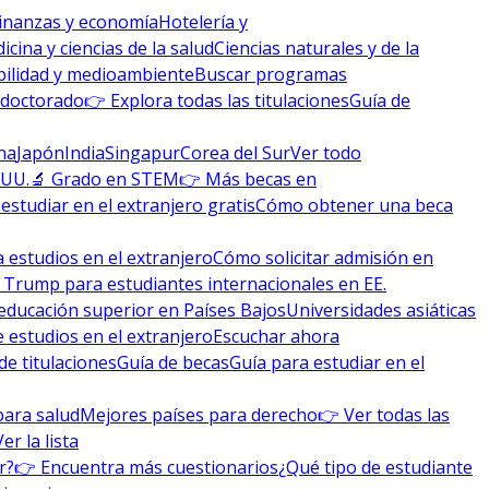
inanzas y economía
Hotelería y
icina y ciencias de la salud
Ciencias naturales y de la
bilidad y medioambiente
Buscar programas
 doctorado
👉 Explora todas las titulaciones
Guía de
na
Japón
India
Singapur
Corea del Sur
Ver todo
 UU.
🔬 Grado en STEM
👉 Más becas en
studiar en el extranjero gratis
Cómo obtener una beca
 estudios en el extranjero
Cómo solicitar admisión en
 Trump para estudiantes internacionales en EE.
educación superior en Países Bajos
Universidades asiáticas
 estudios en el extranjero
Escuchar ahora
de titulaciones
Guía de becas
Guía para estudiar en el
para salud
Mejores países para derecho
👉 Ver todas las
Ver la lista
r?
👉 Encuentra más cuestionarios
¿Qué tipo de estudiante