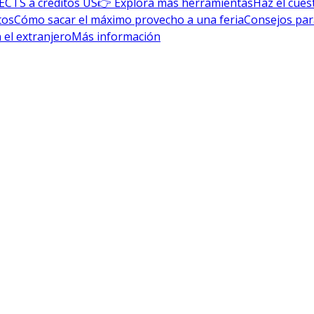
ECTS a créditos US
👉 Explora más herramientas
Haz el cues
tos
Cómo sacar el máximo provecho a una feria
Consejos par
 el extranjero
Más información