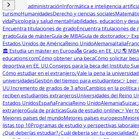
Empresa y administración
Informática e inteligencia artificia
turismo
Humanidades
Derecho y ciencias sociales
Matemática
vida
Psicología y salud mental
Habilidades, educación y desa
Encuentra titulaciones de grado
Encuentra titulaciones de 
grado
Guía de máster
Guía de MBA
Guía de doctorado
👉 Exp
Estados Unidos de América
Reino Unido
Alemania
Italia
Franc
🏛 Estudia un máster en Europa
🗽 Grado en EE. UU.
🌎 MBA
educations.com
Cómo obtener una beca
Cómo solicitar bec
deportiva en EE. UU.
Consejos para la beca del Instituto Su
Cómo estudiar en el extranjero
¿Vale la pena la universidad
universidades
Gestión del tiempo para estudiantes
👉 Leer 
UU.
Incremento de grados de 3 años
Cambios en la política 
reciben estudiantes extranjeros
Universidades del Reino U
Estados Unidos
España
Francia
Reino Unido
Alemania
Suiza

extranjero
Guía de prácticas
Guía de estudio online
👉 Ver t
Mejores países del mundo
Mejores países europeos
Mejore
listas top 10
Programas de estudio y perspectivas laborale
¿Qué deberías estudiar?
¿Cuál debería ser tu especialidad?
¿