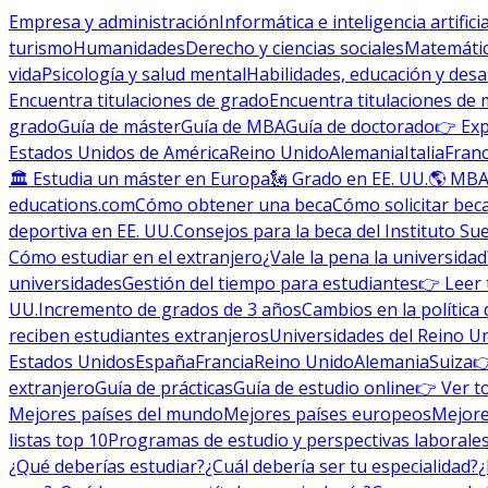
Empresa y administración
Informática e inteligencia artificia
turismo
Humanidades
Derecho y ciencias sociales
Matemática
vida
Psicología y salud mental
Habilidades, educación y desa
Encuentra titulaciones de grado
Encuentra titulaciones de 
grado
Guía de máster
Guía de MBA
Guía de doctorado
👉 Exp
Estados Unidos de América
Reino Unido
Alemania
Italia
Franc
🏛 Estudia un máster en Europa
🗽 Grado en EE. UU.
🌎 MBA
educations.com
Cómo obtener una beca
Cómo solicitar bec
deportiva en EE. UU.
Consejos para la beca del Instituto Su
Cómo estudiar en el extranjero
¿Vale la pena la universidad
universidades
Gestión del tiempo para estudiantes
👉 Leer 
UU.
Incremento de grados de 3 años
Cambios en la política 
reciben estudiantes extranjeros
Universidades del Reino U
Estados Unidos
España
Francia
Reino Unido
Alemania
Suiza

extranjero
Guía de prácticas
Guía de estudio online
👉 Ver t
Mejores países del mundo
Mejores países europeos
Mejore
listas top 10
Programas de estudio y perspectivas laborale
¿Qué deberías estudiar?
¿Cuál debería ser tu especialidad?
¿