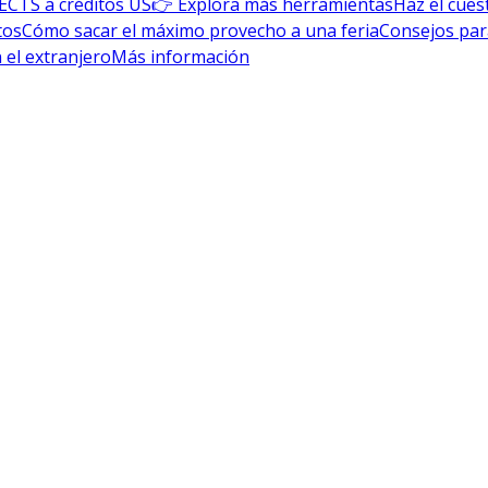
ECTS a créditos US
👉 Explora más herramientas
Haz el cues
tos
Cómo sacar el máximo provecho a una feria
Consejos par
 el extranjero
Más información