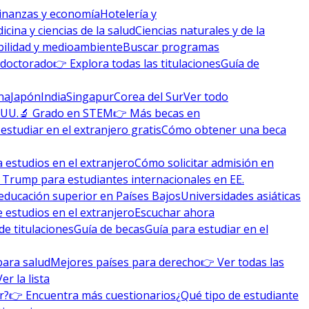
inanzas y economía
Hotelería y
icina y ciencias de la salud
Ciencias naturales y de la
bilidad y medioambiente
Buscar programas
 doctorado
👉 Explora todas las titulaciones
Guía de
na
Japón
India
Singapur
Corea del Sur
Ver todo
 UU.
🔬 Grado en STEM
👉 Más becas en
studiar en el extranjero gratis
Cómo obtener una beca
 estudios en el extranjero
Cómo solicitar admisión en
 Trump para estudiantes internacionales en EE.
educación superior en Países Bajos
Universidades asiáticas
 estudios en el extranjero
Escuchar ahora
de titulaciones
Guía de becas
Guía para estudiar en el
para salud
Mejores países para derecho
👉 Ver todas las
Ver la lista
r?
👉 Encuentra más cuestionarios
¿Qué tipo de estudiante