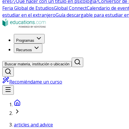
eres?
¿Qué hacer con un título en psicología?
Conversor de 
Feria Global de Estudios
Global Connect
Calendario de even
estudiar en el extranjero
Guía descargable para estudiar en
Programas
Recursos
Buscar materia, institución o ubicación
Recomiéndame un curso
articles and advice