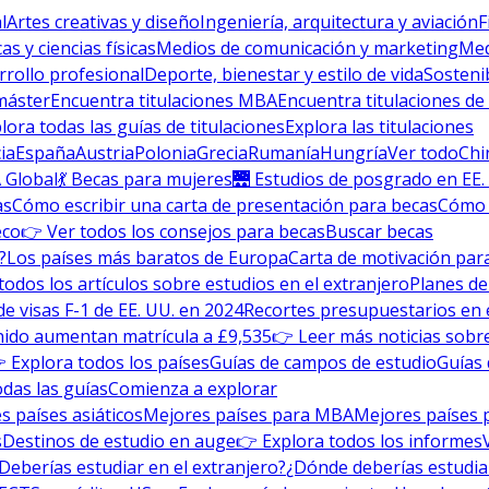
l
Artes creativas y diseño
Ingeniería, arquitectura y aviación
F
s y ciencias físicas
Medios de comunicación y marketing
Med
rrollo profesional
Deporte, bienestar y estilo de vida
Sosteni
máster
Encuentra titulaciones MBA
Encuentra titulaciones de
lora todas las guías de titulaciones
Explora las titulaciones
ia
España
Austria
Polonia
Grecia
Rumanía
Hungría
Ver todo
Chi
 Global
💃 Becas para mujeres
🌉 Estudios de posgrado en EE.
as
Cómo escribir una carta de presentación para becas
Cómo e
eco
👉 Ver todos los consejos para becas
Buscar becas
?
Los países más baratos de Europa
Carta de motivación para
todos los artículos sobre estudios en el extranjero
Planes de
de visas F-1 de EE. UU. en 2024
Recortes presupuestarios en 
nido aumentan matrícula a £9,535
👉 Leer más noticias sobre
 Explora todos los países
Guías de campos de estudio
Guías 
odas las guías
Comienza a explorar
s países asiáticos
Mejores países para MBA
Mejores países 
s
Destinos de estudio en auge
👉 Explora todos los informes
Deberías estudiar en el extranjero?
¿Dónde deberías estudia