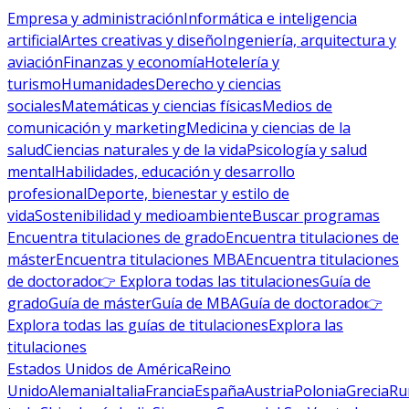
Empresa y administración
Informática e inteligencia
artificial
Artes creativas y diseño
Ingeniería, arquitectura y
aviación
Finanzas y economía
Hotelería y
turismo
Humanidades
Derecho y ciencias
sociales
Matemáticas y ciencias físicas
Medios de
comunicación y marketing
Medicina y ciencias de la
salud
Ciencias naturales y de la vida
Psicología y salud
mental
Habilidades, educación y desarrollo
profesional
Deporte, bienestar y estilo de
vida
Sostenibilidad y medioambiente
Buscar programas
Encuentra titulaciones de grado
Encuentra titulaciones de
máster
Encuentra titulaciones MBA
Encuentra titulaciones
de doctorado
👉 Explora todas las titulaciones
Guía de
grado
Guía de máster
Guía de MBA
Guía de doctorado
👉
Explora todas las guías de titulaciones
Explora las
titulaciones
Estados Unidos de América
Reino
Unido
Alemania
Italia
Francia
España
Austria
Polonia
Grecia
Ru