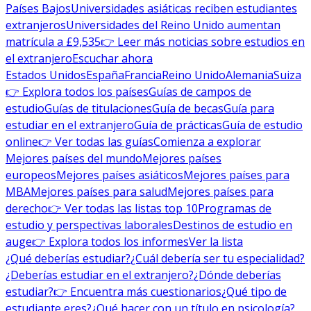
Países Bajos
Universidades asiáticas reciben estudiantes
extranjeros
Universidades del Reino Unido aumentan
matrícula a £9,535
👉 Leer más noticias sobre estudios en
el extranjero
Escuchar ahora
Estados Unidos
España
Francia
Reino Unido
Alemania
Suiza
👉 Explora todos los países
Guías de campos de
estudio
Guías de titulaciones
Guía de becas
Guía para
estudiar en el extranjero
Guía de prácticas
Guía de estudio
online
👉 Ver todas las guías
Comienza a explorar
Mejores países del mundo
Mejores países
europeos
Mejores países asiáticos
Mejores países para
MBA
Mejores países para salud
Mejores países para
derecho
👉 Ver todas las listas top 10
Programas de
estudio y perspectivas laborales
Destinos de estudio en
auge
👉 Explora todos los informes
Ver la lista
¿Qué deberías estudiar?
¿Cuál debería ser tu especialidad?
¿Deberías estudiar en el extranjero?
¿Dónde deberías
estudiar?
👉 Encuentra más cuestionarios
¿Qué tipo de
estudiante eres?
¿Qué hacer con un título en psicología?