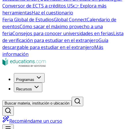
Conversor de ECTS a créditos US
👉 Explora más
herramientas
Haz el cuestionario
Feria Global de Estudios
Global Connect
Calendario de
eventos
Cómo sacar el máximo provecho a una
feria
Consejos para conocer universidades en ferias
Lista
de verificación para estudiar en el extranjero
Guía
descargable para estudiar en el extranjero
Más
información
Programas
Recursos
Buscar materia, institución o ubicación
Recomiéndame un curso