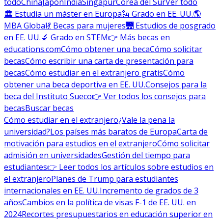
todo
China
Japón
India
Singapur
Corea del Sur
Ver todo
🏛 Estudia un máster en Europa
🗽 Grado en EE. UU.
🌎
MBA Global
💃 Becas para mujeres
🌉 Estudios de posgrado
en EE. UU.
🔬 Grado en STEM
👉 Más becas en
educations.com
Cómo obtener una beca
Cómo solicitar
becas
Cómo escribir una carta de presentación para
becas
Cómo estudiar en el extranjero gratis
Cómo
obtener una beca deportiva en EE. UU.
Consejos para la
beca del Instituto Sueco
👉 Ver todos los consejos para
becas
Buscar becas
Cómo estudiar en el extranjero
¿Vale la pena la
universidad?
Los países más baratos de Europa
Carta de
motivación para estudios en el extranjero
Cómo solicitar
admisión en universidades
Gestión del tiempo para
estudiantes
👉 Leer todos los artículos sobre estudios en
el extranjero
Planes de Trump para estudiantes
internacionales en EE. UU.
Incremento de grados de 3
años
Cambios en la política de visas F-1 de EE. UU. en
2024
Recortes presupuestarios en educación superior en