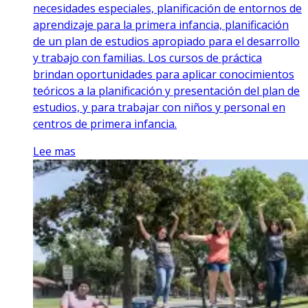
necesidades especiales, planificación de entornos de
aprendizaje para la primera infancia, planificación
de un plan de estudios apropiado para el desarrollo
y trabajo con familias. Los cursos de práctica
brindan oportunidades para aplicar conocimientos
teóricos a la planificación y presentación del plan de
estudios, y para trabajar con niños y personal en
centros de primera infancia.
Lee mas