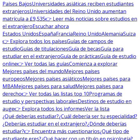
Países Bajos
Universidades asiáticas reciben estudiantes
extranjeros
Universidades del Reino Unido aumentan
matrícula a £9,535
👉 Leer más noticias sobre estudios en
el extranjero
Escuchar ahora
Estados Unidos
España
Francia
Reino Unido
Alemania
Suiza
👉 Explora todos los países
Guías de campos de
estudio
Guías de titulaciones
Guía de becas
Guía para
estudiar en el extranjero
Guía de prácticas
Guía de estudio
online
👉 Ver todas las guías
Comienza a explorar
Mejores países del mundo
Mejores países
europeos
Mejores países asiáticos
Mejores países para
MBA
Mejores países para salud
Mejores países para
derecho
👉 Ver todas las listas top 10
Programas de
estudio y perspectivas laborales
Destinos de estudio en
auge
👉 Explora todos los informes
Ver la lista
¿Qué deberías estudiar?
¿Cuál debería ser tu especialidad?
¿Deberías estudiar en el extranjero?
¿Dónde deberías
estudiar?
👉 Encuentra más cuestionarios
¿Qué tipo de
estudiante eres?
¿Qué hacer con un título en psicología?