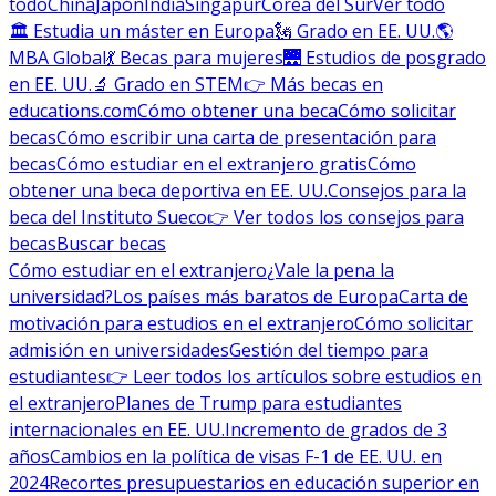
todo
China
Japón
India
Singapur
Corea del Sur
Ver todo
🏛 Estudia un máster en Europa
🗽 Grado en EE. UU.
🌎
MBA Global
💃 Becas para mujeres
🌉 Estudios de posgrado
en EE. UU.
🔬 Grado en STEM
👉 Más becas en
educations.com
Cómo obtener una beca
Cómo solicitar
becas
Cómo escribir una carta de presentación para
becas
Cómo estudiar en el extranjero gratis
Cómo
obtener una beca deportiva en EE. UU.
Consejos para la
beca del Instituto Sueco
👉 Ver todos los consejos para
becas
Buscar becas
Cómo estudiar en el extranjero
¿Vale la pena la
universidad?
Los países más baratos de Europa
Carta de
motivación para estudios en el extranjero
Cómo solicitar
admisión en universidades
Gestión del tiempo para
estudiantes
👉 Leer todos los artículos sobre estudios en
el extranjero
Planes de Trump para estudiantes
internacionales en EE. UU.
Incremento de grados de 3
años
Cambios en la política de visas F-1 de EE. UU. en
2024
Recortes presupuestarios en educación superior en