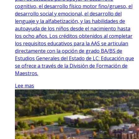
cognitivo, el desarrollo físico motor fino/grueso, el
desarrollo social y emocional, el desarrollo del
lenguaje y la alfabetización, y las habilidades de
autoayuda de los niños desde el nacimiento hasta
los ocho años. Los créditos obtenidos al completar
los requisitos educativos para la AAS se articulan
directamente con la opción de grado BA/BS de
Estudios Generales del Estado de LC: Educación que
se ofrece a través de la División de Formación de
Maestros.
Lee mas