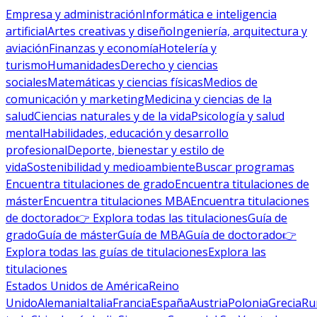
Empresa y administración
Informática e inteligencia
artificial
Artes creativas y diseño
Ingeniería, arquitectura y
aviación
Finanzas y economía
Hotelería y
turismo
Humanidades
Derecho y ciencias
sociales
Matemáticas y ciencias físicas
Medios de
comunicación y marketing
Medicina y ciencias de la
salud
Ciencias naturales y de la vida
Psicología y salud
mental
Habilidades, educación y desarrollo
profesional
Deporte, bienestar y estilo de
vida
Sostenibilidad y medioambiente
Buscar programas
Encuentra titulaciones de grado
Encuentra titulaciones de
máster
Encuentra titulaciones MBA
Encuentra titulaciones
de doctorado
👉 Explora todas las titulaciones
Guía de
grado
Guía de máster
Guía de MBA
Guía de doctorado
👉
Explora todas las guías de titulaciones
Explora las
titulaciones
Estados Unidos de América
Reino
Unido
Alemania
Italia
Francia
España
Austria
Polonia
Grecia
Ru