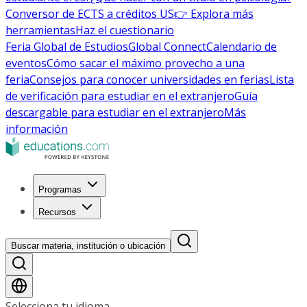
Conversor de ECTS a créditos US
👉 Explora más
herramientas
Haz el cuestionario
Feria Global de Estudios
Global Connect
Calendario de
eventos
Cómo sacar el máximo provecho a una
feria
Consejos para conocer universidades en ferias
Lista
de verificación para estudiar en el extranjero
Guía
descargable para estudiar en el extranjero
Más
información
Programas
Recursos
Buscar materia, institución o ubicación
Selecciona tu idioma