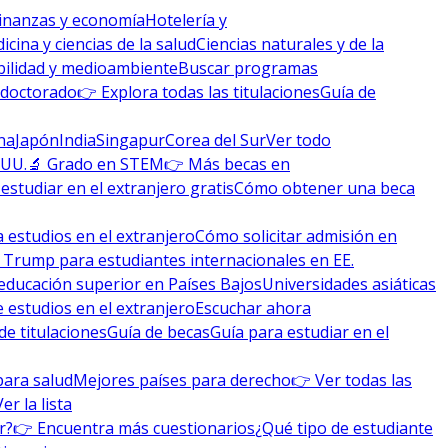
inanzas y economía
Hotelería y
icina y ciencias de la salud
Ciencias naturales y de la
bilidad y medioambiente
Buscar programas
 doctorado
👉 Explora todas las titulaciones
Guía de
na
Japón
India
Singapur
Corea del Sur
Ver todo
 UU.
🔬 Grado en STEM
👉 Más becas en
studiar en el extranjero gratis
Cómo obtener una beca
 estudios en el extranjero
Cómo solicitar admisión en
 Trump para estudiantes internacionales en EE.
educación superior en Países Bajos
Universidades asiáticas
 estudios en el extranjero
Escuchar ahora
de titulaciones
Guía de becas
Guía para estudiar en el
para salud
Mejores países para derecho
👉 Ver todas las
Ver la lista
r?
👉 Encuentra más cuestionarios
¿Qué tipo de estudiante