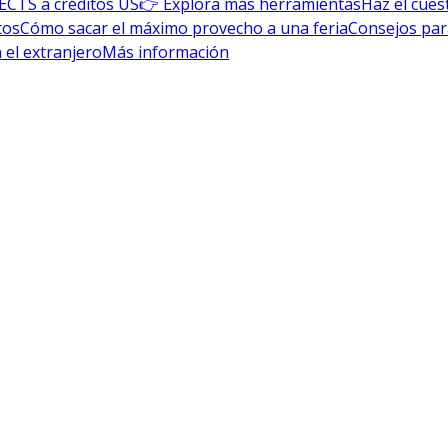
ECTS a créditos US
👉 Explora más herramientas
Haz el cues
tos
Cómo sacar el máximo provecho a una feria
Consejos par
 el extranjero
Más información