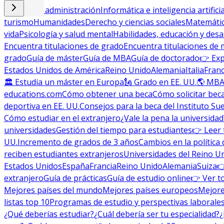
Empresa y administración
Informática e inteligencia artificia
turismo
Humanidades
Derecho y ciencias sociales
Matemática
vida
Psicología y salud mental
Habilidades, educación y desa
Encuentra titulaciones de grado
Encuentra titulaciones de 
grado
Guía de máster
Guía de MBA
Guía de doctorado
👉 Exp
Estados Unidos de América
Reino Unido
Alemania
Italia
Franc
🏛 Estudia un máster en Europa
🗽 Grado en EE. UU.
🌎 MBA
educations.com
Cómo obtener una beca
Cómo solicitar bec
deportiva en EE. UU.
Consejos para la beca del Instituto Su
Cómo estudiar en el extranjero
¿Vale la pena la universidad
universidades
Gestión del tiempo para estudiantes
👉 Leer 
UU.
Incremento de grados de 3 años
Cambios en la política 
reciben estudiantes extranjeros
Universidades del Reino U
Estados Unidos
España
Francia
Reino Unido
Alemania
Suiza

extranjero
Guía de prácticas
Guía de estudio online
👉 Ver t
Mejores países del mundo
Mejores países europeos
Mejore
listas top 10
Programas de estudio y perspectivas laborale
¿Qué deberías estudiar?
¿Cuál debería ser tu especialidad?
¿