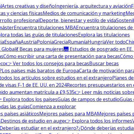
l
Artes creativas y diseño
Ingeniería, arquitectura y aviación
F
s y ciencias físicas
Medios de comunicación y marketing
Med
rrollo profesional
Deporte, bienestar y estilo de vida
Sosteni
máster
Encuentra titulaciones MBA
Encuentra titulaciones de
lora todas las guías de titulaciones
Explora las titulaciones
ia
España
Austria
Polonia
Grecia
Rumanía
Hungría
Ver todo
Chi
 Global
💃 Becas para mujeres
🌉 Estudios de posgrado en EE.
as
Cómo escribir una carta de presentación para becas
Cómo e
eco
👉 Ver todos los consejos para becas
Buscar becas
?
Los países más baratos de Europa
Carta de motivación para
todos los artículos sobre estudios en el extranjero
Planes de
de visas F-1 de EE. UU. en 2024
Recortes presupuestarios en 
nido aumentan matrícula a £9,535
👉 Leer más noticias sobre
 Explora todos los países
Guías de campos de estudio
Guías 
odas las guías
Comienza a explorar
s países asiáticos
Mejores países para MBA
Mejores países 
s
Destinos de estudio en auge
👉 Explora todos los informes
Deberías estudiar en el extranjero?
¿Dónde deberías estudia