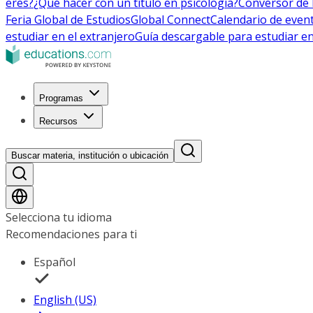
eres?
¿Qué hacer con un título en psicología?
Conversor de 
Feria Global de Estudios
Global Connect
Calendario de even
estudiar en el extranjero
Guía descargable para estudiar en
Programas
Recursos
Buscar materia, institución o ubicación
Selecciona tu idioma
Recomendaciones para ti
Español
English (US)