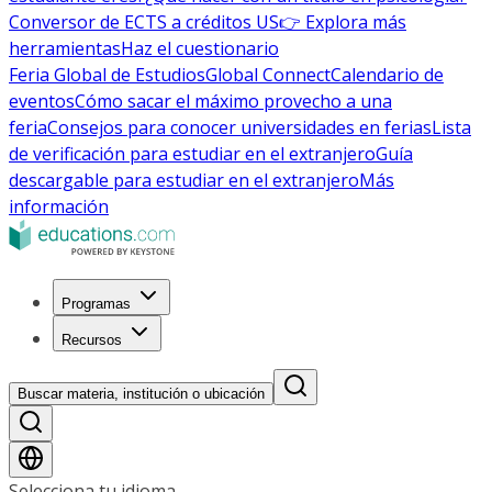
Conversor de ECTS a créditos US
👉 Explora más
herramientas
Haz el cuestionario
Feria Global de Estudios
Global Connect
Calendario de
eventos
Cómo sacar el máximo provecho a una
feria
Consejos para conocer universidades en ferias
Lista
de verificación para estudiar en el extranjero
Guía
descargable para estudiar en el extranjero
Más
información
Programas
Recursos
Buscar materia, institución o ubicación
Selecciona tu idioma