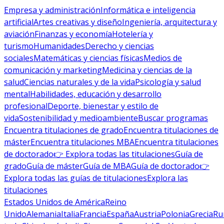
Empresa y administración
Informática e inteligencia
artificial
Artes creativas y diseño
Ingeniería, arquitectura y
aviación
Finanzas y economía
Hotelería y
turismo
Humanidades
Derecho y ciencias
sociales
Matemáticas y ciencias físicas
Medios de
comunicación y marketing
Medicina y ciencias de la
salud
Ciencias naturales y de la vida
Psicología y salud
mental
Habilidades, educación y desarrollo
profesional
Deporte, bienestar y estilo de
vida
Sostenibilidad y medioambiente
Buscar programas
Encuentra titulaciones de grado
Encuentra titulaciones de
máster
Encuentra titulaciones MBA
Encuentra titulaciones
de doctorado
👉 Explora todas las titulaciones
Guía de
grado
Guía de máster
Guía de MBA
Guía de doctorado
👉
Explora todas las guías de titulaciones
Explora las
titulaciones
Estados Unidos de América
Reino
Unido
Alemania
Italia
Francia
España
Austria
Polonia
Grecia
Ru