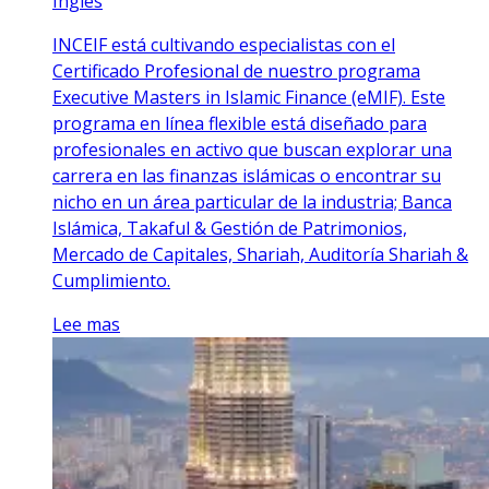
Inglés
INCEIF está cultivando especialistas con el
Certificado Profesional de nuestro programa
Executive Masters in Islamic Finance (eMIF). Este
programa en línea flexible está diseñado para
profesionales en activo que buscan explorar una
carrera en las finanzas islámicas o encontrar su
nicho en un área particular de la industria; Banca
Islámica, Takaful & Gestión de Patrimonios,
Mercado de Capitales, Shariah, Auditoría Shariah &
Cumplimiento.
Lee mas