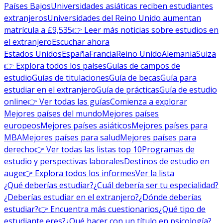
Países Bajos
Universidades asiáticas reciben estudiantes
extranjeros
Universidades del Reino Unido aumentan
matrícula a £9,535
👉 Leer más noticias sobre estudios en
el extranjero
Escuchar ahora
Estados Unidos
España
Francia
Reino Unido
Alemania
Suiza
👉 Explora todos los países
Guías de campos de
estudio
Guías de titulaciones
Guía de becas
Guía para
estudiar en el extranjero
Guía de prácticas
Guía de estudio
online
👉 Ver todas las guías
Comienza a explorar
Mejores países del mundo
Mejores países
europeos
Mejores países asiáticos
Mejores países para
MBA
Mejores países para salud
Mejores países para
derecho
👉 Ver todas las listas top 10
Programas de
estudio y perspectivas laborales
Destinos de estudio en
auge
👉 Explora todos los informes
Ver la lista
¿Qué deberías estudiar?
¿Cuál debería ser tu especialidad?
¿Deberías estudiar en el extranjero?
¿Dónde deberías
estudiar?
👉 Encuentra más cuestionarios
¿Qué tipo de
estudiante eres?
¿Qué hacer con un título en psicología?