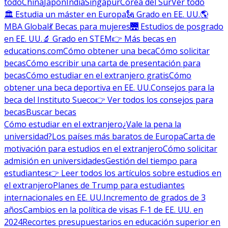
todo
China
Japón
India
Singapur
Corea del Sur
Ver todo
🏛 Estudia un máster en Europa
🗽 Grado en EE. UU.
🌎
MBA Global
💃 Becas para mujeres
🌉 Estudios de posgrado
en EE. UU.
🔬 Grado en STEM
👉 Más becas en
educations.com
Cómo obtener una beca
Cómo solicitar
becas
Cómo escribir una carta de presentación para
becas
Cómo estudiar en el extranjero gratis
Cómo
obtener una beca deportiva en EE. UU.
Consejos para la
beca del Instituto Sueco
👉 Ver todos los consejos para
becas
Buscar becas
Cómo estudiar en el extranjero
¿Vale la pena la
universidad?
Los países más baratos de Europa
Carta de
motivación para estudios en el extranjero
Cómo solicitar
admisión en universidades
Gestión del tiempo para
estudiantes
👉 Leer todos los artículos sobre estudios en
el extranjero
Planes de Trump para estudiantes
internacionales en EE. UU.
Incremento de grados de 3
años
Cambios en la política de visas F-1 de EE. UU. en
2024
Recortes presupuestarios en educación superior en