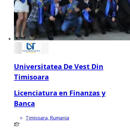
Universitatea De Vest Din
Timisoara
Licenciatura en Finanzas y
Banca
Timișoara, Rumania