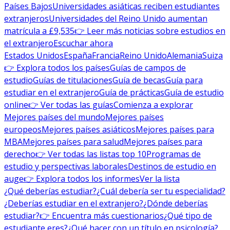
Países Bajos
Universidades asiáticas reciben estudiantes
extranjeros
Universidades del Reino Unido aumentan
matrícula a £9,535
👉 Leer más noticias sobre estudios en
el extranjero
Escuchar ahora
Estados Unidos
España
Francia
Reino Unido
Alemania
Suiza
👉 Explora todos los países
Guías de campos de
estudio
Guías de titulaciones
Guía de becas
Guía para
estudiar en el extranjero
Guía de prácticas
Guía de estudio
online
👉 Ver todas las guías
Comienza a explorar
Mejores países del mundo
Mejores países
europeos
Mejores países asiáticos
Mejores países para
MBA
Mejores países para salud
Mejores países para
derecho
👉 Ver todas las listas top 10
Programas de
estudio y perspectivas laborales
Destinos de estudio en
auge
👉 Explora todos los informes
Ver la lista
¿Qué deberías estudiar?
¿Cuál debería ser tu especialidad?
¿Deberías estudiar en el extranjero?
¿Dónde deberías
estudiar?
👉 Encuentra más cuestionarios
¿Qué tipo de
estudiante eres?
¿Qué hacer con un título en psicología?