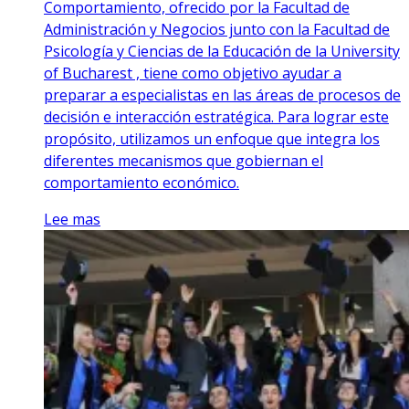
Comportamiento, ofrecido por la Facultad de
Administración y Negocios junto con la Facultad de
Psicología y Ciencias de la Educación de la University
of Bucharest , tiene como objetivo ayudar a
preparar a especialistas en las áreas de procesos de
decisión e interacción estratégica. Para lograr este
propósito, utilizamos un enfoque que integra los
diferentes mecanismos que gobiernan el
comportamiento económico.
Lee mas