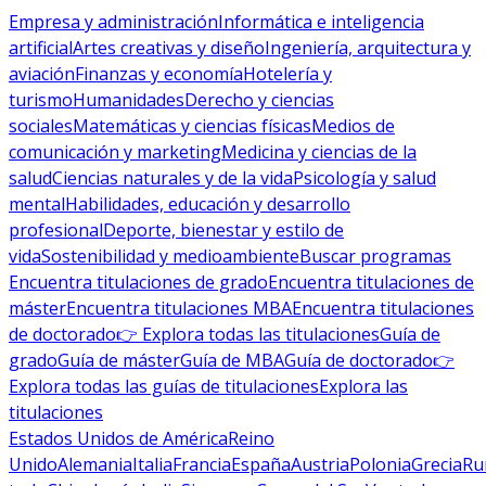
Empresa y administración
Informática e inteligencia
artificial
Artes creativas y diseño
Ingeniería, arquitectura y
aviación
Finanzas y economía
Hotelería y
turismo
Humanidades
Derecho y ciencias
sociales
Matemáticas y ciencias físicas
Medios de
comunicación y marketing
Medicina y ciencias de la
salud
Ciencias naturales y de la vida
Psicología y salud
mental
Habilidades, educación y desarrollo
profesional
Deporte, bienestar y estilo de
vida
Sostenibilidad y medioambiente
Buscar programas
Encuentra titulaciones de grado
Encuentra titulaciones de
máster
Encuentra titulaciones MBA
Encuentra titulaciones
de doctorado
👉 Explora todas las titulaciones
Guía de
grado
Guía de máster
Guía de MBA
Guía de doctorado
👉
Explora todas las guías de titulaciones
Explora las
titulaciones
Estados Unidos de América
Reino
Unido
Alemania
Italia
Francia
España
Austria
Polonia
Grecia
Ru