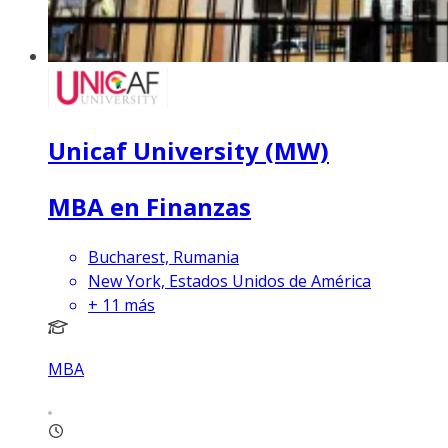
Unicaf University (MW)
MBA en Finanzas
Bucharest, Rumania
New York, Estados Unidos de América
+
11
más
MBA