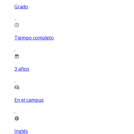
Grado
Tiempo completo
3
años
En el campus
Inglés