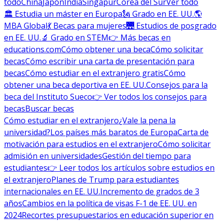
todo
China
Japón
India
Singapur
Corea del Sur
Ver todo
🏛 Estudia un máster en Europa
🗽 Grado en EE. UU.
🌎
MBA Global
💃 Becas para mujeres
🌉 Estudios de posgrado
en EE. UU.
🔬 Grado en STEM
👉 Más becas en
educations.com
Cómo obtener una beca
Cómo solicitar
becas
Cómo escribir una carta de presentación para
becas
Cómo estudiar en el extranjero gratis
Cómo
obtener una beca deportiva en EE. UU.
Consejos para la
beca del Instituto Sueco
👉 Ver todos los consejos para
becas
Buscar becas
Cómo estudiar en el extranjero
¿Vale la pena la
universidad?
Los países más baratos de Europa
Carta de
motivación para estudios en el extranjero
Cómo solicitar
admisión en universidades
Gestión del tiempo para
estudiantes
👉 Leer todos los artículos sobre estudios en
el extranjero
Planes de Trump para estudiantes
internacionales en EE. UU.
Incremento de grados de 3
años
Cambios en la política de visas F-1 de EE. UU. en
2024
Recortes presupuestarios en educación superior en