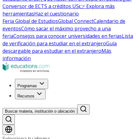
Conversor de ECTS a créditos US
👉 Explora más
herramientas
Haz el cuestionario
Feria Global de Estudios
Global Connect
Calendario de
eventos
Cómo sacar el máximo provecho a una
feria
Consejos para conocer universidades en ferias
Lista
de verificación para estudiar en el extranjero
Guía
descargable para estudiar en el extranjero
Más
información
Programas
Recursos
Buscar materia, institución o ubicación
Selecciona tu idioma