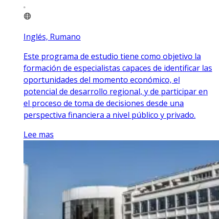
Inglés, Rumano
Este programa de estudio tiene como objetivo la
formación de especialistas capaces de identificar las
oportunidades del momento económico, el
potencial de desarrollo regional, y de participar en
el proceso de toma de decisiones desde una
perspectiva financiera a nivel público y privado.
Lee mas