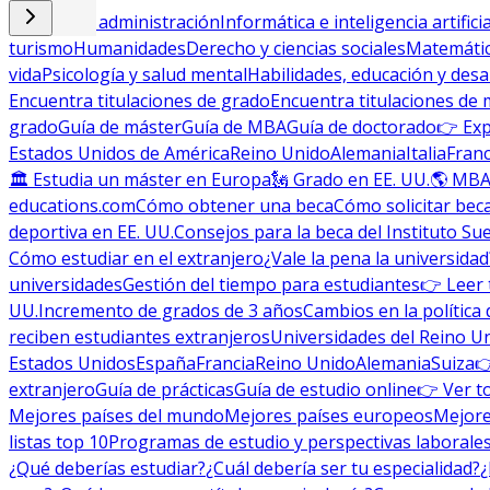
Empresa y administración
Informática e inteligencia artificia
turismo
Humanidades
Derecho y ciencias sociales
Matemática
vida
Psicología y salud mental
Habilidades, educación y desa
Encuentra titulaciones de grado
Encuentra titulaciones de 
grado
Guía de máster
Guía de MBA
Guía de doctorado
👉 Exp
Estados Unidos de América
Reino Unido
Alemania
Italia
Franc
🏛 Estudia un máster en Europa
🗽 Grado en EE. UU.
🌎 MBA
educations.com
Cómo obtener una beca
Cómo solicitar bec
deportiva en EE. UU.
Consejos para la beca del Instituto Su
Cómo estudiar en el extranjero
¿Vale la pena la universidad
universidades
Gestión del tiempo para estudiantes
👉 Leer 
UU.
Incremento de grados de 3 años
Cambios en la política 
reciben estudiantes extranjeros
Universidades del Reino U
Estados Unidos
España
Francia
Reino Unido
Alemania
Suiza

extranjero
Guía de prácticas
Guía de estudio online
👉 Ver t
Mejores países del mundo
Mejores países europeos
Mejore
listas top 10
Programas de estudio y perspectivas laborale
¿Qué deberías estudiar?
¿Cuál debería ser tu especialidad?
¿