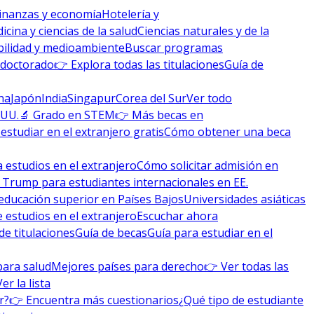
inanzas y economía
Hotelería y
icina y ciencias de la salud
Ciencias naturales y de la
bilidad y medioambiente
Buscar programas
 doctorado
👉 Explora todas las titulaciones
Guía de
na
Japón
India
Singapur
Corea del Sur
Ver todo
 UU.
🔬 Grado en STEM
👉 Más becas en
studiar en el extranjero gratis
Cómo obtener una beca
 estudios en el extranjero
Cómo solicitar admisión en
 Trump para estudiantes internacionales en EE.
educación superior en Países Bajos
Universidades asiáticas
 estudios en el extranjero
Escuchar ahora
de titulaciones
Guía de becas
Guía para estudiar en el
para salud
Mejores países para derecho
👉 Ver todas las
Ver la lista
r?
👉 Encuentra más cuestionarios
¿Qué tipo de estudiante