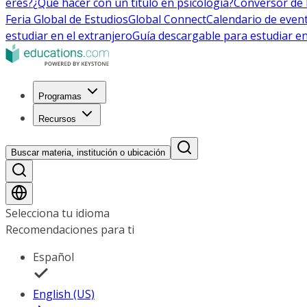
eres?
¿Qué hacer con un título en psicología?
Conversor de 
Feria Global de Estudios
Global Connect
Calendario de even
estudiar en el extranjero
Guía descargable para estudiar en
Programas
Recursos
Buscar materia, institución o ubicación
Selecciona tu idioma
Recomendaciones para ti
Español
English (US)