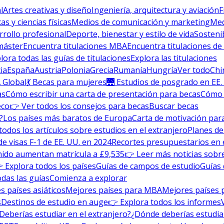
l
Artes creativas y diseño
Ingeniería, arquitectura y aviación
F
s y ciencias físicas
Medios de comunicación y marketing
Med
rrollo profesional
Deporte, bienestar y estilo de vida
Sosteni
máster
Encuentra titulaciones MBA
Encuentra titulaciones de
lora todas las guías de titulaciones
Explora las titulaciones
ia
España
Austria
Polonia
Grecia
Rumanía
Hungría
Ver todo
Chi
 Global
💃 Becas para mujeres
🌉 Estudios de posgrado en EE.
as
Cómo escribir una carta de presentación para becas
Cómo e
eco
👉 Ver todos los consejos para becas
Buscar becas
?
Los países más baratos de Europa
Carta de motivación para
todos los artículos sobre estudios en el extranjero
Planes de
de visas F-1 de EE. UU. en 2024
Recortes presupuestarios en 
nido aumentan matrícula a £9,535
👉 Leer más noticias sobre
 Explora todos los países
Guías de campos de estudio
Guías 
odas las guías
Comienza a explorar
s países asiáticos
Mejores países para MBA
Mejores países 
s
Destinos de estudio en auge
👉 Explora todos los informes
Deberías estudiar en el extranjero?
¿Dónde deberías estudia