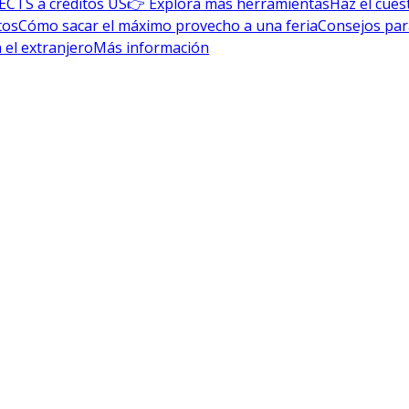
ECTS a créditos US
👉 Explora más herramientas
Haz el cues
tos
Cómo sacar el máximo provecho a una feria
Consejos par
 el extranjero
Más información