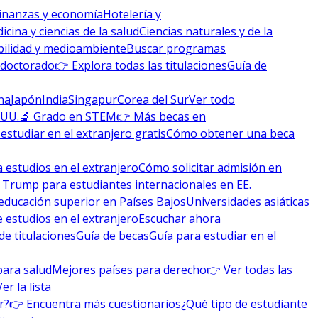
inanzas y economía
Hotelería y
icina y ciencias de la salud
Ciencias naturales y de la
bilidad y medioambiente
Buscar programas
 doctorado
👉 Explora todas las titulaciones
Guía de
na
Japón
India
Singapur
Corea del Sur
Ver todo
 UU.
🔬 Grado en STEM
👉 Más becas en
studiar en el extranjero gratis
Cómo obtener una beca
 estudios en el extranjero
Cómo solicitar admisión en
 Trump para estudiantes internacionales en EE.
educación superior en Países Bajos
Universidades asiáticas
 estudios en el extranjero
Escuchar ahora
de titulaciones
Guía de becas
Guía para estudiar en el
para salud
Mejores países para derecho
👉 Ver todas las
Ver la lista
r?
👉 Encuentra más cuestionarios
¿Qué tipo de estudiante