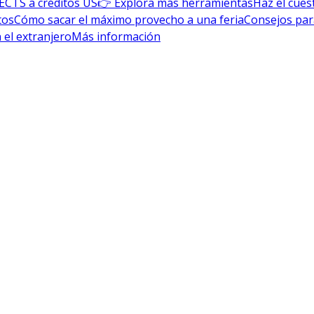
ECTS a créditos US
👉 Explora más herramientas
Haz el cues
tos
Cómo sacar el máximo provecho a una feria
Consejos par
 el extranjero
Más información