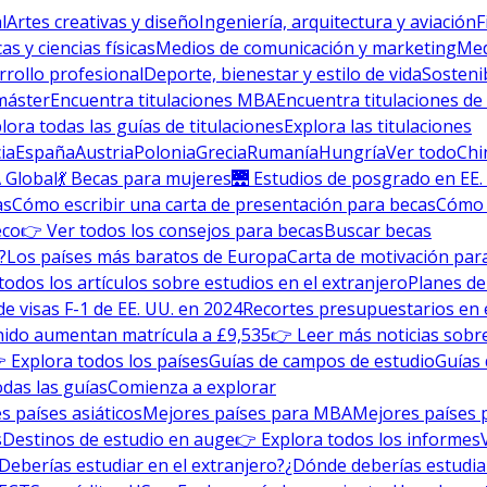
l
Artes creativas y diseño
Ingeniería, arquitectura y aviación
F
s y ciencias físicas
Medios de comunicación y marketing
Med
rrollo profesional
Deporte, bienestar y estilo de vida
Sosteni
máster
Encuentra titulaciones MBA
Encuentra titulaciones de
lora todas las guías de titulaciones
Explora las titulaciones
ia
España
Austria
Polonia
Grecia
Rumanía
Hungría
Ver todo
Chi
 Global
💃 Becas para mujeres
🌉 Estudios de posgrado en EE.
as
Cómo escribir una carta de presentación para becas
Cómo e
eco
👉 Ver todos los consejos para becas
Buscar becas
?
Los países más baratos de Europa
Carta de motivación para
todos los artículos sobre estudios en el extranjero
Planes de
de visas F-1 de EE. UU. en 2024
Recortes presupuestarios en 
nido aumentan matrícula a £9,535
👉 Leer más noticias sobre
 Explora todos los países
Guías de campos de estudio
Guías 
odas las guías
Comienza a explorar
s países asiáticos
Mejores países para MBA
Mejores países 
s
Destinos de estudio en auge
👉 Explora todos los informes
Deberías estudiar en el extranjero?
¿Dónde deberías estudia