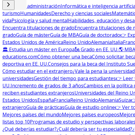
Empresa y administración
Informática e inteligencia artificia
turismo
Humanidades
Derecho y ciencias sociales
Matemática
vida
Psicología y salud mental
Habilidades, educación y desa
Encuentra titulaciones de grado
Encuentra titulaciones de 
grado
Guía de máster
Guía de MBA
Guía de doctorado
👉 Exp
Estados Unidos de América
Reino Unido
Alemania
Italia
Franc
🏛 Estudia un máster en Europa
🗽 Grado en EE. UU.
🌎 MBA
educations.com
Cómo obtener una beca
Cómo solicitar bec
deportiva en EE. UU.
Consejos para la beca del Instituto Su
Cómo estudiar en el extranjero
¿Vale la pena la universidad
universidades
Gestión del tiempo para estudiantes
👉 Leer 
UU.
Incremento de grados de 3 años
Cambios en la política 
reciben estudiantes extranjeros
Universidades del Reino U
Estados Unidos
España
Francia
Reino Unido
Alemania
Suiza

extranjero
Guía de prácticas
Guía de estudio online
👉 Ver t
Mejores países del mundo
Mejores países europeos
Mejore
listas top 10
Programas de estudio y perspectivas laborale
¿Qué deberías estudiar?
¿Cuál debería ser tu especialidad?
¿