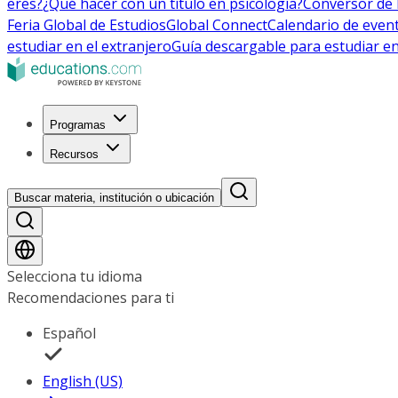
eres?
¿Qué hacer con un título en psicología?
Conversor de 
Feria Global de Estudios
Global Connect
Calendario de even
estudiar en el extranjero
Guía descargable para estudiar en
Programas
Recursos
Buscar materia, institución o ubicación
Selecciona tu idioma
Recomendaciones para ti
Español
English (US)