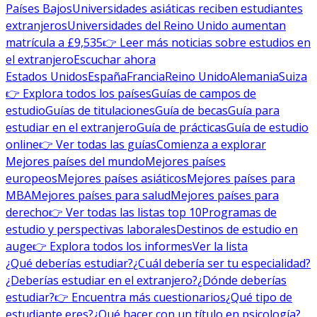
Países Bajos
Universidades asiáticas reciben estudiantes
extranjeros
Universidades del Reino Unido aumentan
matrícula a £9,535
👉 Leer más noticias sobre estudios en
el extranjero
Escuchar ahora
Estados Unidos
España
Francia
Reino Unido
Alemania
Suiza
👉 Explora todos los países
Guías de campos de
estudio
Guías de titulaciones
Guía de becas
Guía para
estudiar en el extranjero
Guía de prácticas
Guía de estudio
online
👉 Ver todas las guías
Comienza a explorar
Mejores países del mundo
Mejores países
europeos
Mejores países asiáticos
Mejores países para
MBA
Mejores países para salud
Mejores países para
derecho
👉 Ver todas las listas top 10
Programas de
estudio y perspectivas laborales
Destinos de estudio en
auge
👉 Explora todos los informes
Ver la lista
¿Qué deberías estudiar?
¿Cuál debería ser tu especialidad?
¿Deberías estudiar en el extranjero?
¿Dónde deberías
estudiar?
👉 Encuentra más cuestionarios
¿Qué tipo de
estudiante eres?
¿Qué hacer con un título en psicología?