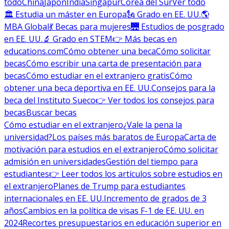
todo
China
Japón
India
Singapur
Corea del Sur
Ver todo
🏛 Estudia un máster en Europa
🗽 Grado en EE. UU.
🌎
MBA Global
💃 Becas para mujeres
🌉 Estudios de posgrado
en EE. UU.
🔬 Grado en STEM
👉 Más becas en
educations.com
Cómo obtener una beca
Cómo solicitar
becas
Cómo escribir una carta de presentación para
becas
Cómo estudiar en el extranjero gratis
Cómo
obtener una beca deportiva en EE. UU.
Consejos para la
beca del Instituto Sueco
👉 Ver todos los consejos para
becas
Buscar becas
Cómo estudiar en el extranjero
¿Vale la pena la
universidad?
Los países más baratos de Europa
Carta de
motivación para estudios en el extranjero
Cómo solicitar
admisión en universidades
Gestión del tiempo para
estudiantes
👉 Leer todos los artículos sobre estudios en
el extranjero
Planes de Trump para estudiantes
internacionales en EE. UU.
Incremento de grados de 3
años
Cambios en la política de visas F-1 de EE. UU. en
2024
Recortes presupuestarios en educación superior en