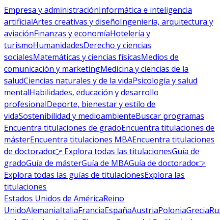
Empresa y administración
Informática e inteligencia
artificial
Artes creativas y diseño
Ingeniería, arquitectura y
aviación
Finanzas y economía
Hotelería y
turismo
Humanidades
Derecho y ciencias
sociales
Matemáticas y ciencias físicas
Medios de
comunicación y marketing
Medicina y ciencias de la
salud
Ciencias naturales y de la vida
Psicología y salud
mental
Habilidades, educación y desarrollo
profesional
Deporte, bienestar y estilo de
vida
Sostenibilidad y medioambiente
Buscar programas
Encuentra titulaciones de grado
Encuentra titulaciones de
máster
Encuentra titulaciones MBA
Encuentra titulaciones
de doctorado
👉 Explora todas las titulaciones
Guía de
grado
Guía de máster
Guía de MBA
Guía de doctorado
👉
Explora todas las guías de titulaciones
Explora las
titulaciones
Estados Unidos de América
Reino
Unido
Alemania
Italia
Francia
España
Austria
Polonia
Grecia
Ru