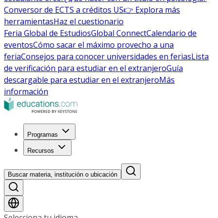
Conversor de ECTS a créditos US
👉 Explora más
herramientas
Haz el cuestionario
Feria Global de Estudios
Global Connect
Calendario de
eventos
Cómo sacar el máximo provecho a una
feria
Consejos para conocer universidades en ferias
Lista
de verificación para estudiar en el extranjero
Guía
descargable para estudiar en el extranjero
Más
información
Programas
Recursos
Buscar materia, institución o ubicación
Selecciona tu idioma