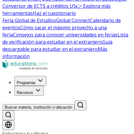
Conversor de ECTS a créditos US
👉 Explora más
herramientas
Haz el cuestionario
Feria Global de Estudios
Global Connect
Calendario de
eventos
Cómo sacar el máximo provecho a una
feria
Consejos para conocer universidades en ferias
Lista
de verificación para estudiar en el extranjero
Guía
descargable para estudiar en el extranjero
Más
información
Programas
Recursos
Buscar materia, institución o ubicación
Selecciona tu idioma