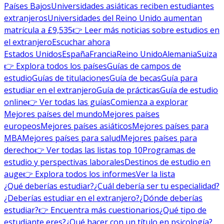
Países Bajos
Universidades asiáticas reciben estudiantes
extranjeros
Universidades del Reino Unido aumentan
matrícula a £9,535
👉 Leer más noticias sobre estudios en
el extranjero
Escuchar ahora
Estados Unidos
España
Francia
Reino Unido
Alemania
Suiza
👉 Explora todos los países
Guías de campos de
estudio
Guías de titulaciones
Guía de becas
Guía para
estudiar en el extranjero
Guía de prácticas
Guía de estudio
online
👉 Ver todas las guías
Comienza a explorar
Mejores países del mundo
Mejores países
europeos
Mejores países asiáticos
Mejores países para
MBA
Mejores países para salud
Mejores países para
derecho
👉 Ver todas las listas top 10
Programas de
estudio y perspectivas laborales
Destinos de estudio en
auge
👉 Explora todos los informes
Ver la lista
¿Qué deberías estudiar?
¿Cuál debería ser tu especialidad?
¿Deberías estudiar en el extranjero?
¿Dónde deberías
estudiar?
👉 Encuentra más cuestionarios
¿Qué tipo de
estudiante eres?
¿Qué hacer con un título en psicología?