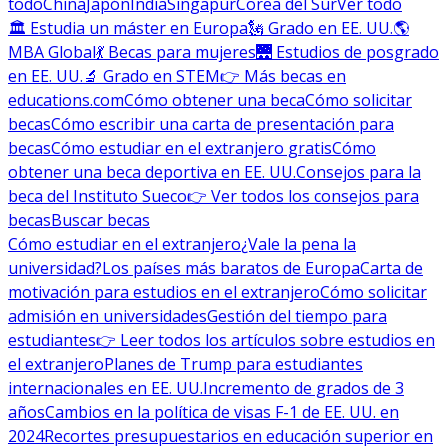
todo
China
Japón
India
Singapur
Corea del Sur
Ver todo
🏛 Estudia un máster en Europa
🗽 Grado en EE. UU.
🌎
MBA Global
💃 Becas para mujeres
🌉 Estudios de posgrado
en EE. UU.
🔬 Grado en STEM
👉 Más becas en
educations.com
Cómo obtener una beca
Cómo solicitar
becas
Cómo escribir una carta de presentación para
becas
Cómo estudiar en el extranjero gratis
Cómo
obtener una beca deportiva en EE. UU.
Consejos para la
beca del Instituto Sueco
👉 Ver todos los consejos para
becas
Buscar becas
Cómo estudiar en el extranjero
¿Vale la pena la
universidad?
Los países más baratos de Europa
Carta de
motivación para estudios en el extranjero
Cómo solicitar
admisión en universidades
Gestión del tiempo para
estudiantes
👉 Leer todos los artículos sobre estudios en
el extranjero
Planes de Trump para estudiantes
internacionales en EE. UU.
Incremento de grados de 3
años
Cambios en la política de visas F-1 de EE. UU. en
2024
Recortes presupuestarios en educación superior en