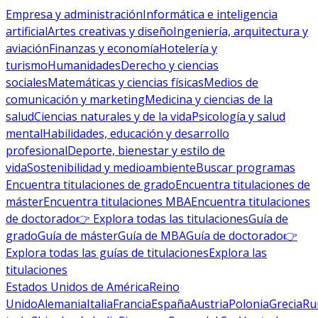
Empresa y administración
Informática e inteligencia
artificial
Artes creativas y diseño
Ingeniería, arquitectura y
aviación
Finanzas y economía
Hotelería y
turismo
Humanidades
Derecho y ciencias
sociales
Matemáticas y ciencias físicas
Medios de
comunicación y marketing
Medicina y ciencias de la
salud
Ciencias naturales y de la vida
Psicología y salud
mental
Habilidades, educación y desarrollo
profesional
Deporte, bienestar y estilo de
vida
Sostenibilidad y medioambiente
Buscar programas
Encuentra titulaciones de grado
Encuentra titulaciones de
máster
Encuentra titulaciones MBA
Encuentra titulaciones
de doctorado
👉 Explora todas las titulaciones
Guía de
grado
Guía de máster
Guía de MBA
Guía de doctorado
👉
Explora todas las guías de titulaciones
Explora las
titulaciones
Estados Unidos de América
Reino
Unido
Alemania
Italia
Francia
España
Austria
Polonia
Grecia
Ru