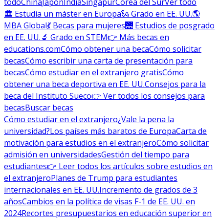
todo
China
Japón
India
Singapur
Corea del Sur
Ver todo
🏛 Estudia un máster en Europa
🗽 Grado en EE. UU.
🌎
MBA Global
💃 Becas para mujeres
🌉 Estudios de posgrado
en EE. UU.
🔬 Grado en STEM
👉 Más becas en
educations.com
Cómo obtener una beca
Cómo solicitar
becas
Cómo escribir una carta de presentación para
becas
Cómo estudiar en el extranjero gratis
Cómo
obtener una beca deportiva en EE. UU.
Consejos para la
beca del Instituto Sueco
👉 Ver todos los consejos para
becas
Buscar becas
Cómo estudiar en el extranjero
¿Vale la pena la
universidad?
Los países más baratos de Europa
Carta de
motivación para estudios en el extranjero
Cómo solicitar
admisión en universidades
Gestión del tiempo para
estudiantes
👉 Leer todos los artículos sobre estudios en
el extranjero
Planes de Trump para estudiantes
internacionales en EE. UU.
Incremento de grados de 3
años
Cambios en la política de visas F-1 de EE. UU. en
2024
Recortes presupuestarios en educación superior en