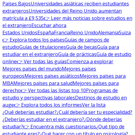
Países Bajos
Universidades asiáticas reciben estudiantes
extranjeros
Universidades del Reino Unido aumentan
matrícula a £9,535
👉 Leer más noticias sobre estudios en
el extranjero
Escuchar ahora
Estados Unidos
España
Francia
Reino Unido
Alemania
Suiza
👉 Explora todos los países
Guías de campos de
estudio
Guías de titulaciones
Guía de becas
Guía para
estudiar en el extranjero
Guía de prácticas
Guía de estudio
online
👉 Ver todas las guías
Comienza a explorar
Mejores países del mundo
Mejores países
europeos
Mejores países asiáticos
Mejores países para
MBA
Mejores países para salud
Mejores países para
derecho
👉 Ver todas las listas top 10
Programas de
estudio y perspectivas laborales
Destinos de estudio en
auge
👉 Explora todos los informes
Ver la lista
¿Qué deberías estudiar?
¿Cuál debería ser tu especialidad?
¿Deberías estudiar en el extranjero?
¿Dónde deberías
estudiar?
👉 Encuentra más cuestionarios
¿Qué tipo de
estudiante eres?
¿Qué hacer con un título en psicología?