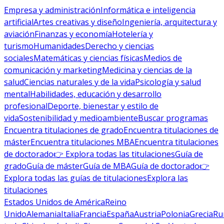
Empresa y administración
Informática e inteligencia
artificial
Artes creativas y diseño
Ingeniería, arquitectura y
aviación
Finanzas y economía
Hotelería y
turismo
Humanidades
Derecho y ciencias
sociales
Matemáticas y ciencias físicas
Medios de
comunicación y marketing
Medicina y ciencias de la
salud
Ciencias naturales y de la vida
Psicología y salud
mental
Habilidades, educación y desarrollo
profesional
Deporte, bienestar y estilo de
vida
Sostenibilidad y medioambiente
Buscar programas
Encuentra titulaciones de grado
Encuentra titulaciones de
máster
Encuentra titulaciones MBA
Encuentra titulaciones
de doctorado
👉 Explora todas las titulaciones
Guía de
grado
Guía de máster
Guía de MBA
Guía de doctorado
👉
Explora todas las guías de titulaciones
Explora las
titulaciones
Estados Unidos de América
Reino
Unido
Alemania
Italia
Francia
España
Austria
Polonia
Grecia
Ru