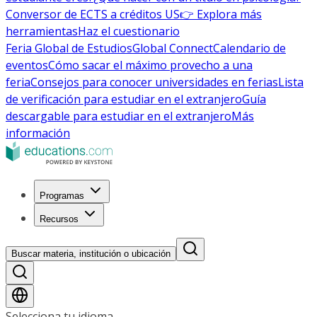
Conversor de ECTS a créditos US
👉 Explora más
herramientas
Haz el cuestionario
Feria Global de Estudios
Global Connect
Calendario de
eventos
Cómo sacar el máximo provecho a una
feria
Consejos para conocer universidades en ferias
Lista
de verificación para estudiar en el extranjero
Guía
descargable para estudiar en el extranjero
Más
información
Programas
Recursos
Buscar materia, institución o ubicación
Selecciona tu idioma