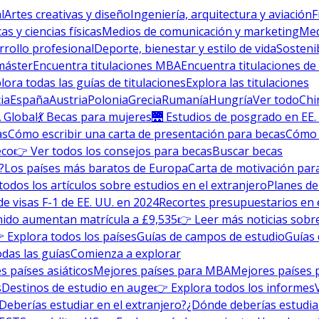
l
Artes creativas y diseño
Ingeniería, arquitectura y aviación
F
s y ciencias físicas
Medios de comunicación y marketing
Med
rrollo profesional
Deporte, bienestar y estilo de vida
Sosteni
máster
Encuentra titulaciones MBA
Encuentra titulaciones de
lora todas las guías de titulaciones
Explora las titulaciones
ia
España
Austria
Polonia
Grecia
Rumanía
Hungría
Ver todo
Chi
 Global
💃 Becas para mujeres
🌉 Estudios de posgrado en EE.
as
Cómo escribir una carta de presentación para becas
Cómo e
eco
👉 Ver todos los consejos para becas
Buscar becas
?
Los países más baratos de Europa
Carta de motivación para
todos los artículos sobre estudios en el extranjero
Planes de
de visas F-1 de EE. UU. en 2024
Recortes presupuestarios en 
nido aumentan matrícula a £9,535
👉 Leer más noticias sobre
 Explora todos los países
Guías de campos de estudio
Guías 
odas las guías
Comienza a explorar
s países asiáticos
Mejores países para MBA
Mejores países 
s
Destinos de estudio en auge
👉 Explora todos los informes
Deberías estudiar en el extranjero?
¿Dónde deberías estudia