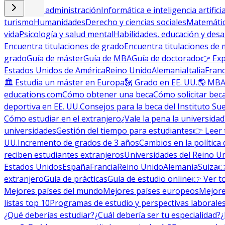
Empresa y administración
Informática e inteligencia artificia
turismo
Humanidades
Derecho y ciencias sociales
Matemática
vida
Psicología y salud mental
Habilidades, educación y desa
Encuentra titulaciones de grado
Encuentra titulaciones de 
grado
Guía de máster
Guía de MBA
Guía de doctorado
👉 Exp
Estados Unidos de América
Reino Unido
Alemania
Italia
Franc
🏛 Estudia un máster en Europa
🗽 Grado en EE. UU.
🌎 MBA
educations.com
Cómo obtener una beca
Cómo solicitar bec
deportiva en EE. UU.
Consejos para la beca del Instituto Su
Cómo estudiar en el extranjero
¿Vale la pena la universidad
universidades
Gestión del tiempo para estudiantes
👉 Leer 
UU.
Incremento de grados de 3 años
Cambios en la política 
reciben estudiantes extranjeros
Universidades del Reino U
Estados Unidos
España
Francia
Reino Unido
Alemania
Suiza

extranjero
Guía de prácticas
Guía de estudio online
👉 Ver t
Mejores países del mundo
Mejores países europeos
Mejore
listas top 10
Programas de estudio y perspectivas laborale
¿Qué deberías estudiar?
¿Cuál debería ser tu especialidad?
¿