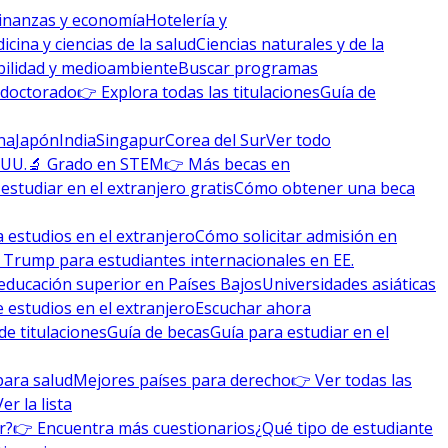
inanzas y economía
Hotelería y
icina y ciencias de la salud
Ciencias naturales y de la
bilidad y medioambiente
Buscar programas
 doctorado
👉 Explora todas las titulaciones
Guía de
na
Japón
India
Singapur
Corea del Sur
Ver todo
 UU.
🔬 Grado en STEM
👉 Más becas en
studiar en el extranjero gratis
Cómo obtener una beca
 estudios en el extranjero
Cómo solicitar admisión en
 Trump para estudiantes internacionales en EE.
educación superior en Países Bajos
Universidades asiáticas
 estudios en el extranjero
Escuchar ahora
de titulaciones
Guía de becas
Guía para estudiar en el
para salud
Mejores países para derecho
👉 Ver todas las
Ver la lista
r?
👉 Encuentra más cuestionarios
¿Qué tipo de estudiante