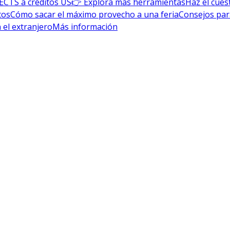
ECTS a créditos US
👉 Explora más herramientas
Haz el cues
tos
Cómo sacar el máximo provecho a una feria
Consejos par
 el extranjero
Más información