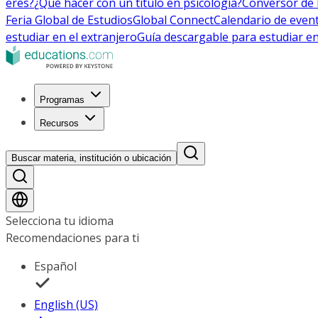
eres?
¿Qué hacer con un título en psicología?
Conversor de 
Feria Global de Estudios
Global Connect
Calendario de even
estudiar en el extranjero
Guía descargable para estudiar en
Programas
Recursos
Buscar materia, institución o ubicación
Selecciona tu idioma
Recomendaciones para ti
Español
English (US)