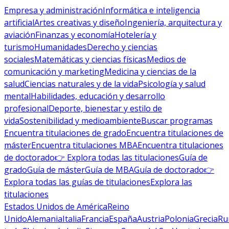
Empresa y administración
Informática e inteligencia
artificial
Artes creativas y diseño
Ingeniería, arquitectura y
aviación
Finanzas y economía
Hotelería y
turismo
Humanidades
Derecho y ciencias
sociales
Matemáticas y ciencias físicas
Medios de
comunicación y marketing
Medicina y ciencias de la
salud
Ciencias naturales y de la vida
Psicología y salud
mental
Habilidades, educación y desarrollo
profesional
Deporte, bienestar y estilo de
vida
Sostenibilidad y medioambiente
Buscar programas
Encuentra titulaciones de grado
Encuentra titulaciones de
máster
Encuentra titulaciones MBA
Encuentra titulaciones
de doctorado
👉 Explora todas las titulaciones
Guía de
grado
Guía de máster
Guía de MBA
Guía de doctorado
👉
Explora todas las guías de titulaciones
Explora las
titulaciones
Estados Unidos de América
Reino
Unido
Alemania
Italia
Francia
España
Austria
Polonia
Grecia
Ru