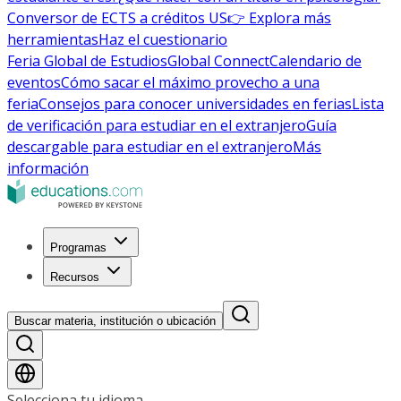
Conversor de ECTS a créditos US
👉 Explora más
herramientas
Haz el cuestionario
Feria Global de Estudios
Global Connect
Calendario de
eventos
Cómo sacar el máximo provecho a una
feria
Consejos para conocer universidades en ferias
Lista
de verificación para estudiar en el extranjero
Guía
descargable para estudiar en el extranjero
Más
información
Programas
Recursos
Buscar materia, institución o ubicación
Selecciona tu idioma