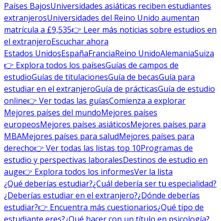
Países Bajos
Universidades asiáticas reciben estudiantes
extranjeros
Universidades del Reino Unido aumentan
matrícula a £9,535
👉 Leer más noticias sobre estudios en
el extranjero
Escuchar ahora
Estados Unidos
España
Francia
Reino Unido
Alemania
Suiza
👉 Explora todos los países
Guías de campos de
estudio
Guías de titulaciones
Guía de becas
Guía para
estudiar en el extranjero
Guía de prácticas
Guía de estudio
online
👉 Ver todas las guías
Comienza a explorar
Mejores países del mundo
Mejores países
europeos
Mejores países asiáticos
Mejores países para
MBA
Mejores países para salud
Mejores países para
derecho
👉 Ver todas las listas top 10
Programas de
estudio y perspectivas laborales
Destinos de estudio en
auge
👉 Explora todos los informes
Ver la lista
¿Qué deberías estudiar?
¿Cuál debería ser tu especialidad?
¿Deberías estudiar en el extranjero?
¿Dónde deberías
estudiar?
👉 Encuentra más cuestionarios
¿Qué tipo de
estudiante eres?
¿Qué hacer con un título en psicología?