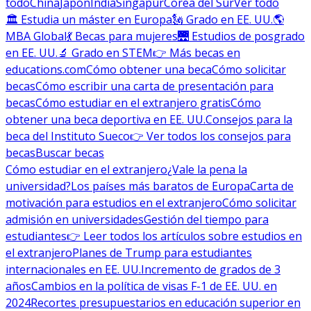
todo
China
Japón
India
Singapur
Corea del Sur
Ver todo
🏛 Estudia un máster en Europa
🗽 Grado en EE. UU.
🌎
MBA Global
💃 Becas para mujeres
🌉 Estudios de posgrado
en EE. UU.
🔬 Grado en STEM
👉 Más becas en
educations.com
Cómo obtener una beca
Cómo solicitar
becas
Cómo escribir una carta de presentación para
becas
Cómo estudiar en el extranjero gratis
Cómo
obtener una beca deportiva en EE. UU.
Consejos para la
beca del Instituto Sueco
👉 Ver todos los consejos para
becas
Buscar becas
Cómo estudiar en el extranjero
¿Vale la pena la
universidad?
Los países más baratos de Europa
Carta de
motivación para estudios en el extranjero
Cómo solicitar
admisión en universidades
Gestión del tiempo para
estudiantes
👉 Leer todos los artículos sobre estudios en
el extranjero
Planes de Trump para estudiantes
internacionales en EE. UU.
Incremento de grados de 3
años
Cambios en la política de visas F-1 de EE. UU. en
2024
Recortes presupuestarios en educación superior en