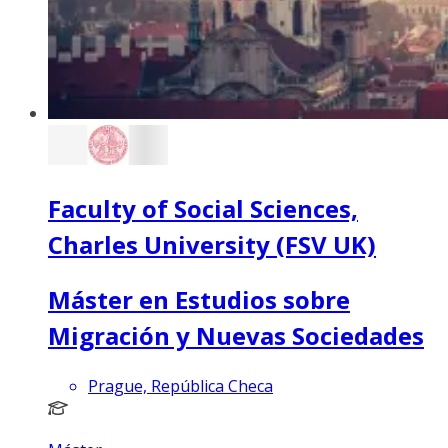
Faculty of Social Sciences,
Charles University (FSV UK)
Máster en Estudios sobre
Migración y Nuevas Sociedades
Prague, República Checa