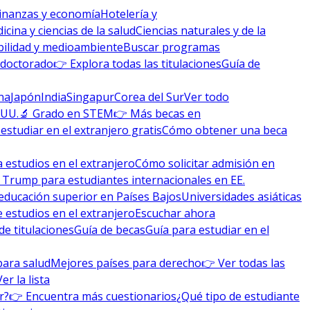
inanzas y economía
Hotelería y
icina y ciencias de la salud
Ciencias naturales y de la
bilidad y medioambiente
Buscar programas
 doctorado
👉 Explora todas las titulaciones
Guía de
na
Japón
India
Singapur
Corea del Sur
Ver todo
 UU.
🔬 Grado en STEM
👉 Más becas en
studiar en el extranjero gratis
Cómo obtener una beca
 estudios en el extranjero
Cómo solicitar admisión en
 Trump para estudiantes internacionales en EE.
educación superior en Países Bajos
Universidades asiáticas
 estudios en el extranjero
Escuchar ahora
de titulaciones
Guía de becas
Guía para estudiar en el
para salud
Mejores países para derecho
👉 Ver todas las
Ver la lista
r?
👉 Encuentra más cuestionarios
¿Qué tipo de estudiante