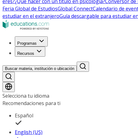
eres?
¿Qué hacer con un título en psicología?
Conversor de 
Feria Global de Estudios
Global Connect
Calendario de even
estudiar en el extranjero
Guía descargable para estudiar en
Programas
Recursos
Buscar materia, institución o ubicación
Selecciona tu idioma
Recomendaciones para ti
Español
English (US)