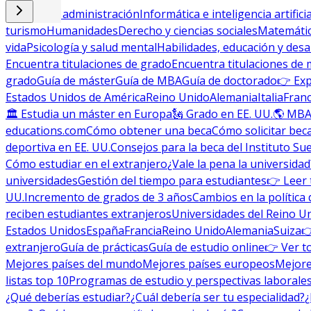
Empresa y administración
Informática e inteligencia artificia
turismo
Humanidades
Derecho y ciencias sociales
Matemática
vida
Psicología y salud mental
Habilidades, educación y desa
Encuentra titulaciones de grado
Encuentra titulaciones de 
grado
Guía de máster
Guía de MBA
Guía de doctorado
👉 Exp
Estados Unidos de América
Reino Unido
Alemania
Italia
Franc
🏛 Estudia un máster en Europa
🗽 Grado en EE. UU.
🌎 MBA
educations.com
Cómo obtener una beca
Cómo solicitar bec
deportiva en EE. UU.
Consejos para la beca del Instituto Su
Cómo estudiar en el extranjero
¿Vale la pena la universidad
universidades
Gestión del tiempo para estudiantes
👉 Leer 
UU.
Incremento de grados de 3 años
Cambios en la política 
reciben estudiantes extranjeros
Universidades del Reino U
Estados Unidos
España
Francia
Reino Unido
Alemania
Suiza

extranjero
Guía de prácticas
Guía de estudio online
👉 Ver t
Mejores países del mundo
Mejores países europeos
Mejore
listas top 10
Programas de estudio y perspectivas laborale
¿Qué deberías estudiar?
¿Cuál debería ser tu especialidad?
¿