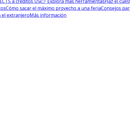
ECTS a créditos US
👉 Explora más herramientas
Haz el cues
tos
Cómo sacar el máximo provecho a una feria
Consejos par
 el extranjero
Más información