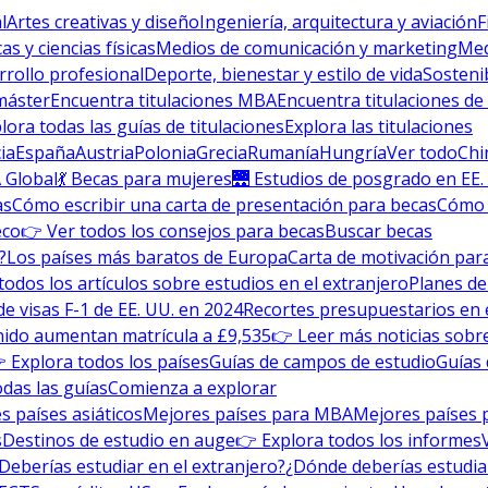
l
Artes creativas y diseño
Ingeniería, arquitectura y aviación
F
s y ciencias físicas
Medios de comunicación y marketing
Med
rrollo profesional
Deporte, bienestar y estilo de vida
Sosteni
máster
Encuentra titulaciones MBA
Encuentra titulaciones de
lora todas las guías de titulaciones
Explora las titulaciones
ia
España
Austria
Polonia
Grecia
Rumanía
Hungría
Ver todo
Chi
 Global
💃 Becas para mujeres
🌉 Estudios de posgrado en EE.
as
Cómo escribir una carta de presentación para becas
Cómo e
eco
👉 Ver todos los consejos para becas
Buscar becas
?
Los países más baratos de Europa
Carta de motivación para
todos los artículos sobre estudios en el extranjero
Planes de
de visas F-1 de EE. UU. en 2024
Recortes presupuestarios en 
nido aumentan matrícula a £9,535
👉 Leer más noticias sobre
 Explora todos los países
Guías de campos de estudio
Guías 
odas las guías
Comienza a explorar
s países asiáticos
Mejores países para MBA
Mejores países 
s
Destinos de estudio en auge
👉 Explora todos los informes
Deberías estudiar en el extranjero?
¿Dónde deberías estudia