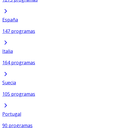
España
147 programas
Italia
164 programas
Suecia
105 programas
Portugal
90 programas