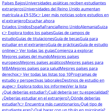
Países Bajos
Universidades asiáticas reciben estudiantes
extranjeros
Universidades del Reino Unido aumentan
matrícula a £9,535
👉 Leer más noticias sobre estudios en
el extranjero
Escuchar ahora
Estados Unidos
España
Francia
Reino Unido
Alemania
Suiza
👉 Explora todos los países
Guías de campos de
estudio
Guías de titulaciones
Guía de becas
Guía para
estudiar en el extranjero
Guía de prácticas
Guía de estudio
online
👉 Ver todas las guías
Comienza a explorar
Mejores países del mundo
Mejores países
europeos
Mejores países asiáticos
Mejores países para
MBA
Mejores países para salud
Mejores países para
derecho
👉 Ver todas las listas top 10
Programas de
estudio y perspectivas laborales
Destinos de estudio en
auge
👉 Explora todos los informes
Ver la lista
¿Qué deberías estudiar?
¿Cuál debería ser tu especialidad?
¿Deberías estudiar en el extranjero?
¿Dónde deberías
estudiar?
👉 Encuentra más cuestionarios
¿Qué tipo de
estudiante eres?
¿Qué hacer con un título en psicología?