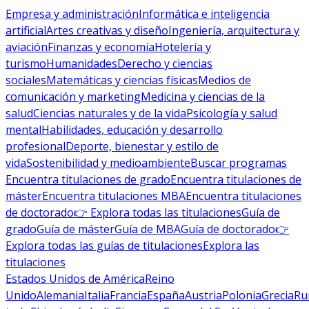
Empresa y administración
Informática e inteligencia
artificial
Artes creativas y diseño
Ingeniería, arquitectura y
aviación
Finanzas y economía
Hotelería y
turismo
Humanidades
Derecho y ciencias
sociales
Matemáticas y ciencias físicas
Medios de
comunicación y marketing
Medicina y ciencias de la
salud
Ciencias naturales y de la vida
Psicología y salud
mental
Habilidades, educación y desarrollo
profesional
Deporte, bienestar y estilo de
vida
Sostenibilidad y medioambiente
Buscar programas
Encuentra titulaciones de grado
Encuentra titulaciones de
máster
Encuentra titulaciones MBA
Encuentra titulaciones
de doctorado
👉 Explora todas las titulaciones
Guía de
grado
Guía de máster
Guía de MBA
Guía de doctorado
👉
Explora todas las guías de titulaciones
Explora las
titulaciones
Estados Unidos de América
Reino
Unido
Alemania
Italia
Francia
España
Austria
Polonia
Grecia
Ru