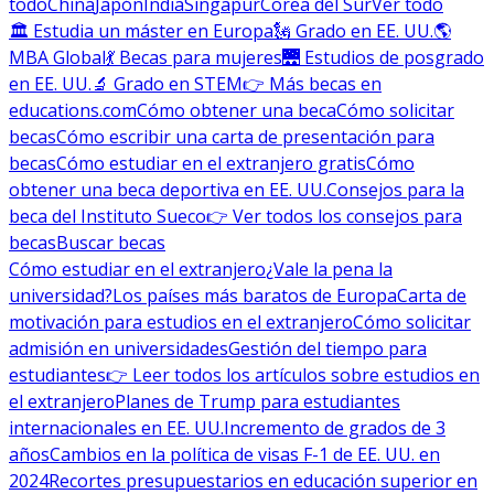
todo
China
Japón
India
Singapur
Corea del Sur
Ver todo
🏛 Estudia un máster en Europa
🗽 Grado en EE. UU.
🌎
MBA Global
💃 Becas para mujeres
🌉 Estudios de posgrado
en EE. UU.
🔬 Grado en STEM
👉 Más becas en
educations.com
Cómo obtener una beca
Cómo solicitar
becas
Cómo escribir una carta de presentación para
becas
Cómo estudiar en el extranjero gratis
Cómo
obtener una beca deportiva en EE. UU.
Consejos para la
beca del Instituto Sueco
👉 Ver todos los consejos para
becas
Buscar becas
Cómo estudiar en el extranjero
¿Vale la pena la
universidad?
Los países más baratos de Europa
Carta de
motivación para estudios en el extranjero
Cómo solicitar
admisión en universidades
Gestión del tiempo para
estudiantes
👉 Leer todos los artículos sobre estudios en
el extranjero
Planes de Trump para estudiantes
internacionales en EE. UU.
Incremento de grados de 3
años
Cambios en la política de visas F-1 de EE. UU. en
2024
Recortes presupuestarios en educación superior en