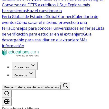
Conversor de ECTS a créditos US
👉 Explora más
herramientas
Haz el cuestionario
Feria Global de Estudios
Global Connect
Calendario de
eventos
Cómo sacar el máximo provecho a una
feria
Consejos para conocer universidades en ferias
Lista
de verificación para estudiar en el extranjero
Guía
descargable para estudiar en el extranjero
Más
información
Programas
Recursos
Buscar materia, institución o ubicación
Selecciona tu idioma