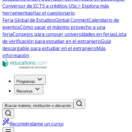
Conversor de ECTS a créditos US
👉 Explora más
herramientas
Haz el cuestionario
Feria Global de Estudios
Global Connect
Calendario de
eventos
Cómo sacar el máximo provecho a una
feria
Consejos para conocer universidades en ferias
Lista
de verificación para estudiar en el extranjero
Guía
descargable para estudiar en el extranjero
Más
información
Programas
Recursos
Buscar materia, institución o ubicación
Recomiéndame un curso