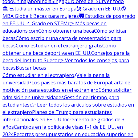
todo
China
Japón
India
Singapur
Corea del Sur
Ver todo
🏛 Estudia un máster en Europa
🗽 Grado en EE. UU.
🌎
MBA Global
💃 Becas para mujeres
🌉 Estudios de posgrado
en EE. UU.
🔬 Grado en STEM
👉 Más becas en
educations.com
Cómo obtener una beca
Cómo solicitar
becas
Cómo escribir una carta de presentación para
becas
Cómo estudiar en el extranjero gratis
Cómo
obtener una beca deportiva en EE. UU.
Consejos para la
beca del Instituto Sueco
👉 Ver todos los consejos para
becas
Buscar becas
Cómo estudiar en el extranjero
¿Vale la pena la
universidad?
Los países más baratos de Europa
Carta de
motivación para estudios en el extranjero
Cómo solicitar
admisión en universidades
Gestión del tiempo para
estudiantes
👉 Leer todos los artículos sobre estudios en
el extranjero
Planes de Trump para estudiantes
internacionales en EE. UU.
Incremento de grados de 3
años
Cambios en la política de visas F-1 de EE. UU. en
2024
Recortes presupuestarios en educación superior en