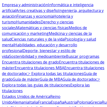
Empresa y administración
Informática e inteligencia
artificial
Artes creativas y diseño
Ingeniería, arquitectura y
aviación
Finanzas y economía
Hotelería y
turismo
Humanidades
Derecho y ciencias
sociales
Matemáticas y ciencias físicas
Medios de
comunicación y marketing
Medicina y ciencias de la
salud
Ciencias naturales y de la vida
Psicología y salud
mental
Habilidades, educación y desarrollo
profesional
Deporte, bienestar y estilo de
vida
Sostenibilidad y medioambiente
Buscar programas
Encuentra titulaciones de grado
Encuentra titulaciones de
máster
Encuentra titulaciones MBA
Encuentra titulaciones
de doctorado
👉 Explora todas las titulaciones
Guía de
grado
Guía de máster
Guía de MBA
Guía de doctorado
👉
Explora todas las guías de titulaciones
Explora las
titulaciones
Estados Unidos de América
Reino
Unido
Alemania
Italia
Francia
España
Austria
Polonia
Grecia
Ru