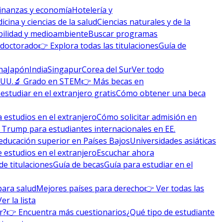
inanzas y economía
Hotelería y
icina y ciencias de la salud
Ciencias naturales y de la
bilidad y medioambiente
Buscar programas
 doctorado
👉 Explora todas las titulaciones
Guía de
na
Japón
India
Singapur
Corea del Sur
Ver todo
 UU.
🔬 Grado en STEM
👉 Más becas en
studiar en el extranjero gratis
Cómo obtener una beca
 estudios en el extranjero
Cómo solicitar admisión en
 Trump para estudiantes internacionales en EE.
educación superior en Países Bajos
Universidades asiáticas
 estudios en el extranjero
Escuchar ahora
de titulaciones
Guía de becas
Guía para estudiar en el
para salud
Mejores países para derecho
👉 Ver todas las
Ver la lista
r?
👉 Encuentra más cuestionarios
¿Qué tipo de estudiante