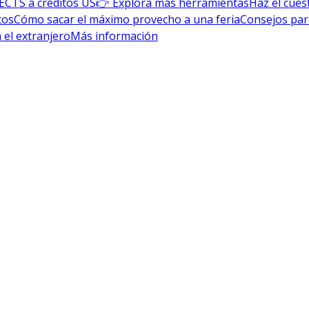
ECTS a créditos US
👉 Explora más herramientas
Haz el cues
tos
Cómo sacar el máximo provecho a una feria
Consejos par
 el extranjero
Más información