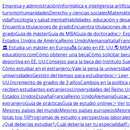
Empresa y administración
Informática e inteligencia artificia
turismo
Humanidades
Derecho y ciencias sociales
Matemática
vida
Psicología y salud mental
Habilidades, educación y desa
Encuentra titulaciones de grado
Encuentra titulaciones de 
grado
Guía de máster
Guía de MBA
Guía de doctorado
👉 Exp
Estados Unidos de América
Reino Unido
Alemania
Italia
Franc
🏛 Estudia un máster en Europa
🗽 Grado en EE. UU.
🌎 MBA
educations.com
Cómo obtener una beca
Cómo solicitar bec
deportiva en EE. UU.
Consejos para la beca del Instituto Su
Cómo estudiar en el extranjero
¿Vale la pena la universidad
universidades
Gestión del tiempo para estudiantes
👉 Leer 
UU.
Incremento de grados de 3 años
Cambios en la política 
reciben estudiantes extranjeros
Universidades del Reino U
Estados Unidos
España
Francia
Reino Unido
Alemania
Suiza

extranjero
Guía de prácticas
Guía de estudio online
👉 Ver t
Mejores países del mundo
Mejores países europeos
Mejore
listas top 10
Programas de estudio y perspectivas laborale
¿Qué deberías estudiar?
¿Cuál debería ser tu especialidad?
¿