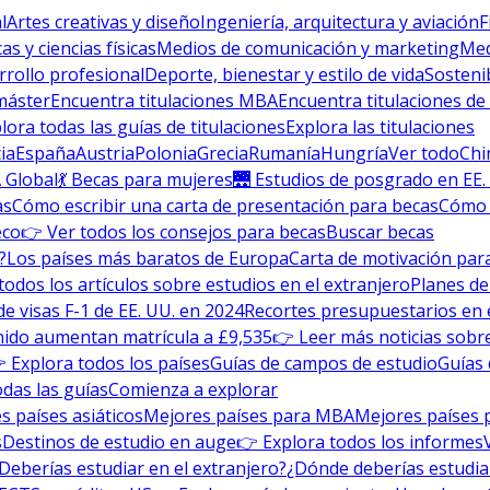
l
Artes creativas y diseño
Ingeniería, arquitectura y aviación
F
s y ciencias físicas
Medios de comunicación y marketing
Med
rrollo profesional
Deporte, bienestar y estilo de vida
Sosteni
máster
Encuentra titulaciones MBA
Encuentra titulaciones de
lora todas las guías de titulaciones
Explora las titulaciones
ia
España
Austria
Polonia
Grecia
Rumanía
Hungría
Ver todo
Chi
 Global
💃 Becas para mujeres
🌉 Estudios de posgrado en EE.
as
Cómo escribir una carta de presentación para becas
Cómo e
eco
👉 Ver todos los consejos para becas
Buscar becas
?
Los países más baratos de Europa
Carta de motivación para
todos los artículos sobre estudios en el extranjero
Planes de
de visas F-1 de EE. UU. en 2024
Recortes presupuestarios en 
nido aumentan matrícula a £9,535
👉 Leer más noticias sobre
 Explora todos los países
Guías de campos de estudio
Guías 
odas las guías
Comienza a explorar
s países asiáticos
Mejores países para MBA
Mejores países 
s
Destinos de estudio en auge
👉 Explora todos los informes
Deberías estudiar en el extranjero?
¿Dónde deberías estudia