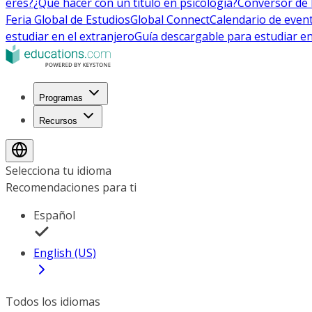
eres?
¿Qué hacer con un título en psicología?
Conversor de 
Feria Global de Estudios
Global Connect
Calendario de even
estudiar en el extranjero
Guía descargable para estudiar en
Programas
Recursos
Selecciona tu idioma
Recomendaciones para ti
Español
English (US)
Todos los idiomas