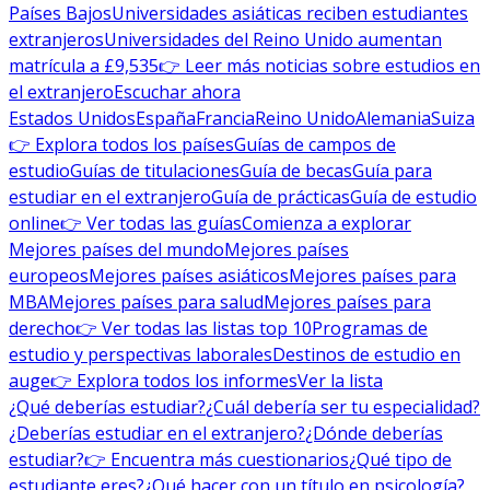
Países Bajos
Universidades asiáticas reciben estudiantes
extranjeros
Universidades del Reino Unido aumentan
matrícula a £9,535
👉 Leer más noticias sobre estudios en
el extranjero
Escuchar ahora
Estados Unidos
España
Francia
Reino Unido
Alemania
Suiza
👉 Explora todos los países
Guías de campos de
estudio
Guías de titulaciones
Guía de becas
Guía para
estudiar en el extranjero
Guía de prácticas
Guía de estudio
online
👉 Ver todas las guías
Comienza a explorar
Mejores países del mundo
Mejores países
europeos
Mejores países asiáticos
Mejores países para
MBA
Mejores países para salud
Mejores países para
derecho
👉 Ver todas las listas top 10
Programas de
estudio y perspectivas laborales
Destinos de estudio en
auge
👉 Explora todos los informes
Ver la lista
¿Qué deberías estudiar?
¿Cuál debería ser tu especialidad?
¿Deberías estudiar en el extranjero?
¿Dónde deberías
estudiar?
👉 Encuentra más cuestionarios
¿Qué tipo de
estudiante eres?
¿Qué hacer con un título en psicología?