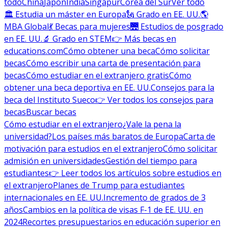
todo
China
Japón
India
Singapur
Corea del Sur
Ver todo
🏛 Estudia un máster en Europa
🗽 Grado en EE. UU.
🌎
MBA Global
💃 Becas para mujeres
🌉 Estudios de posgrado
en EE. UU.
🔬 Grado en STEM
👉 Más becas en
educations.com
Cómo obtener una beca
Cómo solicitar
becas
Cómo escribir una carta de presentación para
becas
Cómo estudiar en el extranjero gratis
Cómo
obtener una beca deportiva en EE. UU.
Consejos para la
beca del Instituto Sueco
👉 Ver todos los consejos para
becas
Buscar becas
Cómo estudiar en el extranjero
¿Vale la pena la
universidad?
Los países más baratos de Europa
Carta de
motivación para estudios en el extranjero
Cómo solicitar
admisión en universidades
Gestión del tiempo para
estudiantes
👉 Leer todos los artículos sobre estudios en
el extranjero
Planes de Trump para estudiantes
internacionales en EE. UU.
Incremento de grados de 3
años
Cambios en la política de visas F-1 de EE. UU. en
2024
Recortes presupuestarios en educación superior en