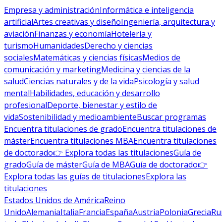
Empresa y administración
Informática e inteligencia
artificial
Artes creativas y diseño
Ingeniería, arquitectura y
aviación
Finanzas y economía
Hotelería y
turismo
Humanidades
Derecho y ciencias
sociales
Matemáticas y ciencias físicas
Medios de
comunicación y marketing
Medicina y ciencias de la
salud
Ciencias naturales y de la vida
Psicología y salud
mental
Habilidades, educación y desarrollo
profesional
Deporte, bienestar y estilo de
vida
Sostenibilidad y medioambiente
Buscar programas
Encuentra titulaciones de grado
Encuentra titulaciones de
máster
Encuentra titulaciones MBA
Encuentra titulaciones
de doctorado
👉 Explora todas las titulaciones
Guía de
grado
Guía de máster
Guía de MBA
Guía de doctorado
👉
Explora todas las guías de titulaciones
Explora las
titulaciones
Estados Unidos de América
Reino
Unido
Alemania
Italia
Francia
España
Austria
Polonia
Grecia
Ru