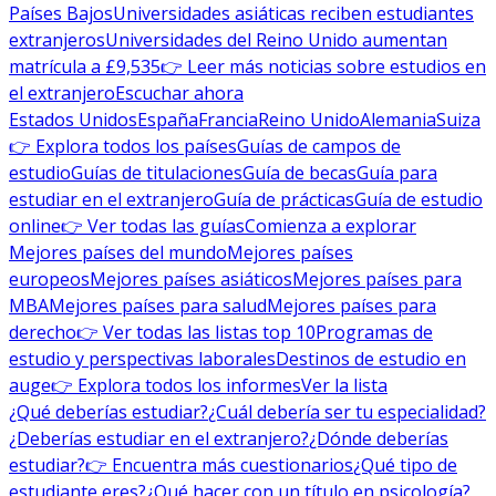
Países Bajos
Universidades asiáticas reciben estudiantes
extranjeros
Universidades del Reino Unido aumentan
matrícula a £9,535
👉 Leer más noticias sobre estudios en
el extranjero
Escuchar ahora
Estados Unidos
España
Francia
Reino Unido
Alemania
Suiza
👉 Explora todos los países
Guías de campos de
estudio
Guías de titulaciones
Guía de becas
Guía para
estudiar en el extranjero
Guía de prácticas
Guía de estudio
online
👉 Ver todas las guías
Comienza a explorar
Mejores países del mundo
Mejores países
europeos
Mejores países asiáticos
Mejores países para
MBA
Mejores países para salud
Mejores países para
derecho
👉 Ver todas las listas top 10
Programas de
estudio y perspectivas laborales
Destinos de estudio en
auge
👉 Explora todos los informes
Ver la lista
¿Qué deberías estudiar?
¿Cuál debería ser tu especialidad?
¿Deberías estudiar en el extranjero?
¿Dónde deberías
estudiar?
👉 Encuentra más cuestionarios
¿Qué tipo de
estudiante eres?
¿Qué hacer con un título en psicología?