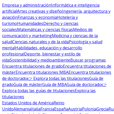
Empresa y administración
Informática e inteligencia
artificial
Artes creativas y diseño
Ingeniería, arquitectura y
aviación
Finanzas y economía
Hotelería y
turismo
Humanidades
Derecho y ciencias
sociales
Matemáticas y ciencias físicas
Medios de
comunicación y marketing
Medicina y ciencias de la
salud
Ciencias naturales y de la vida
Psicología y salud
mental
Habilidades, educación y desarrollo
profesional
Deporte, bienestar y estilo de
vida
Sostenibilidad y medioambiente
Buscar programas
Encuentra titulaciones de grado
Encuentra titulaciones de
máster
Encuentra titulaciones MBA
Encuentra titulaciones
de doctorado
👉 Explora todas las titulaciones
Guía de
grado
Guía de máster
Guía de MBA
Guía de doctorado
👉
Explora todas las guías de titulaciones
Explora las
titulaciones
Estados Unidos de América
Reino
Unido
Alemania
Italia
Francia
España
Austria
Polonia
Grecia
Ru