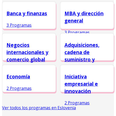
Banca y finanzas
MBA y dirección
general
3 Programas
3 Programas
Negocios
Adquisiciones,
internacionales y
cadena de
comercio global
suministro y
logística
3 Programas
Economía
Iniciativa
2 Programas
empresarial e
2 Programas
innovación
2 Programas
Ver todos los programas en Eslovenia