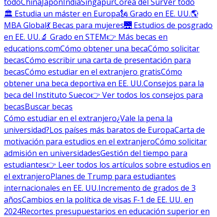
todo
China
Japón
India
Singapur
Corea del Sur
Ver todo
🏛 Estudia un máster en Europa
🗽 Grado en EE. UU.
🌎
MBA Global
💃 Becas para mujeres
🌉 Estudios de posgrado
en EE. UU.
🔬 Grado en STEM
👉 Más becas en
educations.com
Cómo obtener una beca
Cómo solicitar
becas
Cómo escribir una carta de presentación para
becas
Cómo estudiar en el extranjero gratis
Cómo
obtener una beca deportiva en EE. UU.
Consejos para la
beca del Instituto Sueco
👉 Ver todos los consejos para
becas
Buscar becas
Cómo estudiar en el extranjero
¿Vale la pena la
universidad?
Los países más baratos de Europa
Carta de
motivación para estudios en el extranjero
Cómo solicitar
admisión en universidades
Gestión del tiempo para
estudiantes
👉 Leer todos los artículos sobre estudios en
el extranjero
Planes de Trump para estudiantes
internacionales en EE. UU.
Incremento de grados de 3
años
Cambios en la política de visas F-1 de EE. UU. en
2024
Recortes presupuestarios en educación superior en