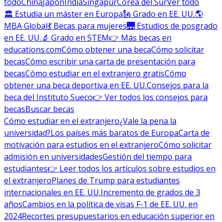
todo
China
Japón
India
Singapur
Corea del Sur
Ver todo
🏛 Estudia un máster en Europa
🗽 Grado en EE. UU.
🌎
MBA Global
💃 Becas para mujeres
🌉 Estudios de posgrado
en EE. UU.
🔬 Grado en STEM
👉 Más becas en
educations.com
Cómo obtener una beca
Cómo solicitar
becas
Cómo escribir una carta de presentación para
becas
Cómo estudiar en el extranjero gratis
Cómo
obtener una beca deportiva en EE. UU.
Consejos para la
beca del Instituto Sueco
👉 Ver todos los consejos para
becas
Buscar becas
Cómo estudiar en el extranjero
¿Vale la pena la
universidad?
Los países más baratos de Europa
Carta de
motivación para estudios en el extranjero
Cómo solicitar
admisión en universidades
Gestión del tiempo para
estudiantes
👉 Leer todos los artículos sobre estudios en
el extranjero
Planes de Trump para estudiantes
internacionales en EE. UU.
Incremento de grados de 3
años
Cambios en la política de visas F-1 de EE. UU. en
2024
Recortes presupuestarios en educación superior en