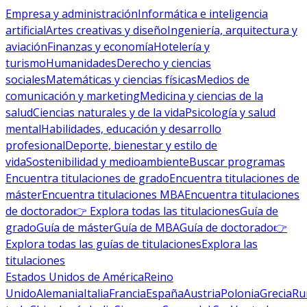
Empresa y administración
Informática e inteligencia
artificial
Artes creativas y diseño
Ingeniería, arquitectura y
aviación
Finanzas y economía
Hotelería y
turismo
Humanidades
Derecho y ciencias
sociales
Matemáticas y ciencias físicas
Medios de
comunicación y marketing
Medicina y ciencias de la
salud
Ciencias naturales y de la vida
Psicología y salud
mental
Habilidades, educación y desarrollo
profesional
Deporte, bienestar y estilo de
vida
Sostenibilidad y medioambiente
Buscar programas
Encuentra titulaciones de grado
Encuentra titulaciones de
máster
Encuentra titulaciones MBA
Encuentra titulaciones
de doctorado
👉 Explora todas las titulaciones
Guía de
grado
Guía de máster
Guía de MBA
Guía de doctorado
👉
Explora todas las guías de titulaciones
Explora las
titulaciones
Estados Unidos de América
Reino
Unido
Alemania
Italia
Francia
España
Austria
Polonia
Grecia
Ru