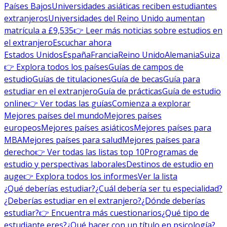
Países Bajos
Universidades asiáticas reciben estudiantes
extranjeros
Universidades del Reino Unido aumentan
matrícula a £9,535
👉 Leer más noticias sobre estudios en
el extranjero
Escuchar ahora
Estados Unidos
España
Francia
Reino Unido
Alemania
Suiza
👉 Explora todos los países
Guías de campos de
estudio
Guías de titulaciones
Guía de becas
Guía para
estudiar en el extranjero
Guía de prácticas
Guía de estudio
online
👉 Ver todas las guías
Comienza a explorar
Mejores países del mundo
Mejores países
europeos
Mejores países asiáticos
Mejores países para
MBA
Mejores países para salud
Mejores países para
derecho
👉 Ver todas las listas top 10
Programas de
estudio y perspectivas laborales
Destinos de estudio en
auge
👉 Explora todos los informes
Ver la lista
¿Qué deberías estudiar?
¿Cuál debería ser tu especialidad?
¿Deberías estudiar en el extranjero?
¿Dónde deberías
estudiar?
👉 Encuentra más cuestionarios
¿Qué tipo de
estudiante eres?
¿Qué hacer con un título en psicología?