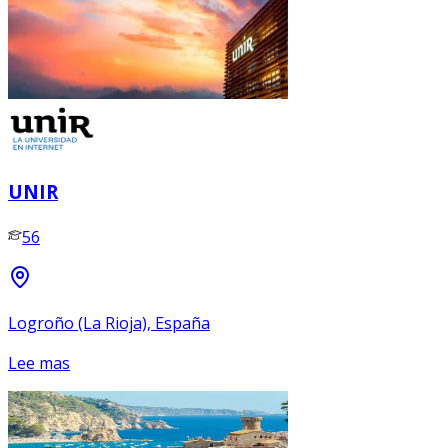
UNIR
56
Logroño (La Rioja), España
Lee mas