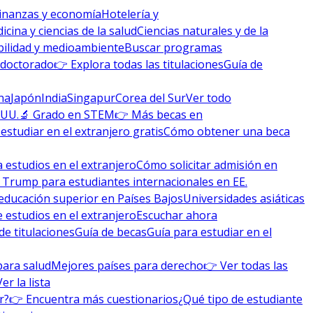
inanzas y economía
Hotelería y
icina y ciencias de la salud
Ciencias naturales y de la
bilidad y medioambiente
Buscar programas
 doctorado
👉 Explora todas las titulaciones
Guía de
na
Japón
India
Singapur
Corea del Sur
Ver todo
 UU.
🔬 Grado en STEM
👉 Más becas en
studiar en el extranjero gratis
Cómo obtener una beca
 estudios en el extranjero
Cómo solicitar admisión en
 Trump para estudiantes internacionales en EE.
educación superior en Países Bajos
Universidades asiáticas
 estudios en el extranjero
Escuchar ahora
de titulaciones
Guía de becas
Guía para estudiar en el
para salud
Mejores países para derecho
👉 Ver todas las
Ver la lista
r?
👉 Encuentra más cuestionarios
¿Qué tipo de estudiante