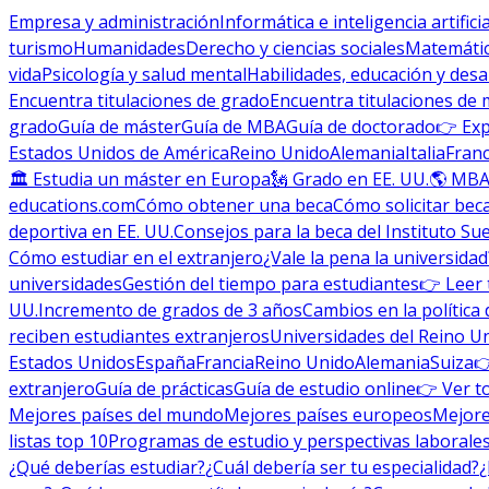
Empresa y administración
Informática e inteligencia artificia
turismo
Humanidades
Derecho y ciencias sociales
Matemática
vida
Psicología y salud mental
Habilidades, educación y desa
Encuentra titulaciones de grado
Encuentra titulaciones de 
grado
Guía de máster
Guía de MBA
Guía de doctorado
👉 Exp
Estados Unidos de América
Reino Unido
Alemania
Italia
Franc
🏛 Estudia un máster en Europa
🗽 Grado en EE. UU.
🌎 MBA
educations.com
Cómo obtener una beca
Cómo solicitar bec
deportiva en EE. UU.
Consejos para la beca del Instituto Su
Cómo estudiar en el extranjero
¿Vale la pena la universidad
universidades
Gestión del tiempo para estudiantes
👉 Leer 
UU.
Incremento de grados de 3 años
Cambios en la política 
reciben estudiantes extranjeros
Universidades del Reino U
Estados Unidos
España
Francia
Reino Unido
Alemania
Suiza

extranjero
Guía de prácticas
Guía de estudio online
👉 Ver t
Mejores países del mundo
Mejores países europeos
Mejore
listas top 10
Programas de estudio y perspectivas laborale
¿Qué deberías estudiar?
¿Cuál debería ser tu especialidad?
¿