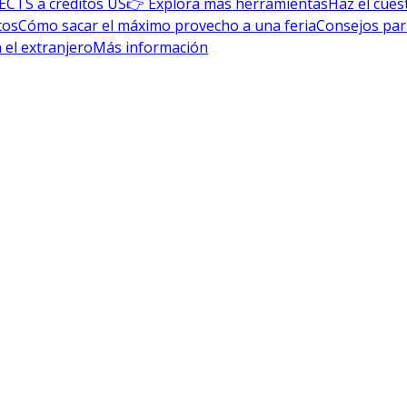
ECTS a créditos US
👉 Explora más herramientas
Haz el cues
tos
Cómo sacar el máximo provecho a una feria
Consejos par
 el extranjero
Más información