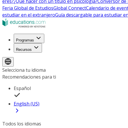
eres?
¿Qué hacer con un título en psicología?
Conversor de 
Feria Global de Estudios
Global Connect
Calendario de even
estudiar en el extranjero
Guía descargable para estudiar en
Programas
Recursos
Selecciona tu idioma
Recomendaciones para ti
Español
English (US)
Todos los idiomas