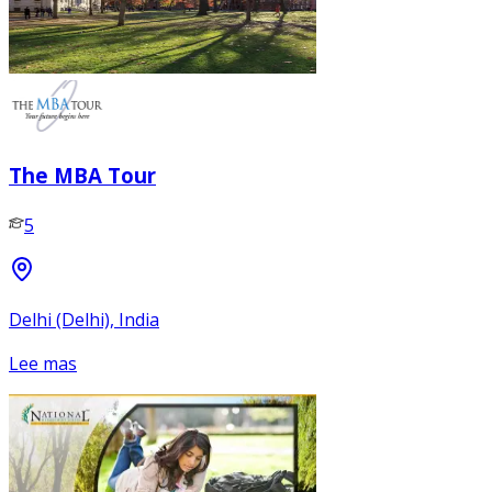
The MBA Tour
5
Delhi (Delhi), India
Lee mas