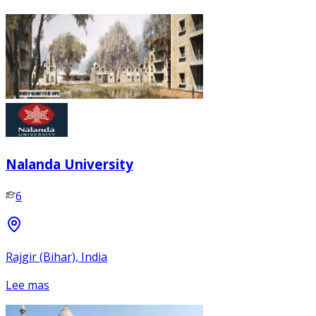
Nalanda University
6
Rajgir (Bihar), India
Lee mas