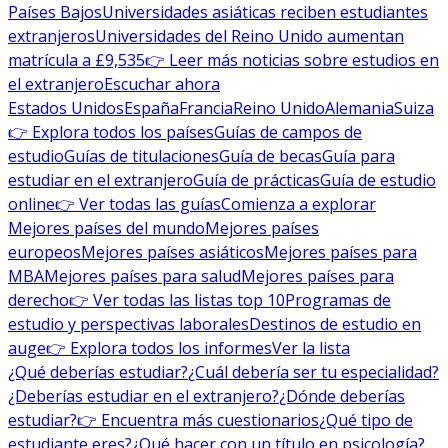
Países Bajos
Universidades asiáticas reciben estudiantes
extranjeros
Universidades del Reino Unido aumentan
matrícula a £9,535
👉 Leer más noticias sobre estudios en
el extranjero
Escuchar ahora
Estados Unidos
España
Francia
Reino Unido
Alemania
Suiza
👉 Explora todos los países
Guías de campos de
estudio
Guías de titulaciones
Guía de becas
Guía para
estudiar en el extranjero
Guía de prácticas
Guía de estudio
online
👉 Ver todas las guías
Comienza a explorar
Mejores países del mundo
Mejores países
europeos
Mejores países asiáticos
Mejores países para
MBA
Mejores países para salud
Mejores países para
derecho
👉 Ver todas las listas top 10
Programas de
estudio y perspectivas laborales
Destinos de estudio en
auge
👉 Explora todos los informes
Ver la lista
¿Qué deberías estudiar?
¿Cuál debería ser tu especialidad?
¿Deberías estudiar en el extranjero?
¿Dónde deberías
estudiar?
👉 Encuentra más cuestionarios
¿Qué tipo de
estudiante eres?
¿Qué hacer con un título en psicología?