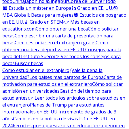
todo
China
Japón
India
Singapur
Corea del Sur
Ver todo
🏛 Estudia un máster en Europa
🗽 Grado en EE. UU.
🌎
MBA Global
💃 Becas para mujeres
🌉 Estudios de posgrado
en EE. UU.
🔬 Grado en STEM
👉 Más becas en
educations.com
Cómo obtener una beca
Cómo solicitar
becas
Cómo escribir una carta de presentación para
becas
Cómo estudiar en el extranjero gratis
Cómo
obtener una beca deportiva en EE. UU.
Consejos para la
beca del Instituto Sueco
👉 Ver todos los consejos para
becas
Buscar becas
Cómo estudiar en el extranjero
¿Vale la pena la
universidad?
Los países más baratos de Europa
Carta de
motivación para estudios en el extranjero
Cómo solicitar
admisión en universidades
Gestión del tiempo para
estudiantes
👉 Leer todos los artículos sobre estudios en
el extranjero
Planes de Trump para estudiantes
internacionales en EE. UU.
Incremento de grados de 3
años
Cambios en la política de visas F-1 de EE. UU. en
2024
Recortes presupuestarios en educación superior en