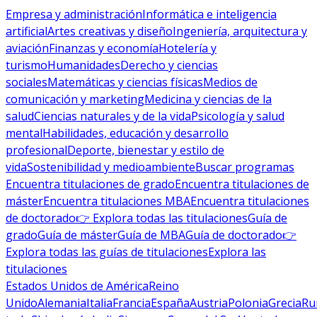
Empresa y administración
Informática e inteligencia
artificial
Artes creativas y diseño
Ingeniería, arquitectura y
aviación
Finanzas y economía
Hotelería y
turismo
Humanidades
Derecho y ciencias
sociales
Matemáticas y ciencias físicas
Medios de
comunicación y marketing
Medicina y ciencias de la
salud
Ciencias naturales y de la vida
Psicología y salud
mental
Habilidades, educación y desarrollo
profesional
Deporte, bienestar y estilo de
vida
Sostenibilidad y medioambiente
Buscar programas
Encuentra titulaciones de grado
Encuentra titulaciones de
máster
Encuentra titulaciones MBA
Encuentra titulaciones
de doctorado
👉 Explora todas las titulaciones
Guía de
grado
Guía de máster
Guía de MBA
Guía de doctorado
👉
Explora todas las guías de titulaciones
Explora las
titulaciones
Estados Unidos de América
Reino
Unido
Alemania
Italia
Francia
España
Austria
Polonia
Grecia
Ru