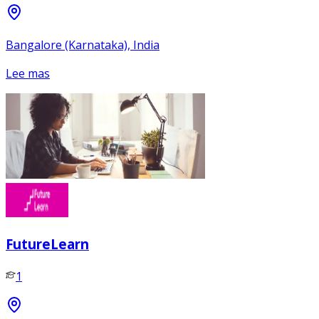
Bangalore (Karnataka), India
Lee mas
FutureLearn
1