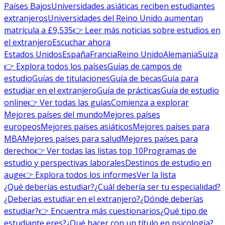
Países Bajos
Universidades asiáticas reciben estudiantes
extranjeros
Universidades del Reino Unido aumentan
matrícula a £9,535
👉 Leer más noticias sobre estudios en
el extranjero
Escuchar ahora
Estados Unidos
España
Francia
Reino Unido
Alemania
Suiza
👉 Explora todos los países
Guías de campos de
estudio
Guías de titulaciones
Guía de becas
Guía para
estudiar en el extranjero
Guía de prácticas
Guía de estudio
online
👉 Ver todas las guías
Comienza a explorar
Mejores países del mundo
Mejores países
europeos
Mejores países asiáticos
Mejores países para
MBA
Mejores países para salud
Mejores países para
derecho
👉 Ver todas las listas top 10
Programas de
estudio y perspectivas laborales
Destinos de estudio en
auge
👉 Explora todos los informes
Ver la lista
¿Qué deberías estudiar?
¿Cuál debería ser tu especialidad?
¿Deberías estudiar en el extranjero?
¿Dónde deberías
estudiar?
👉 Encuentra más cuestionarios
¿Qué tipo de
estudiante eres?
¿Qué hacer con un título en psicología?