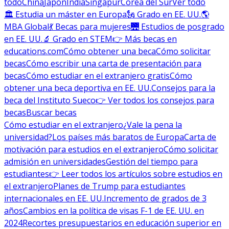
todo
China
Japón
India
Singapur
Corea del Sur
Ver todo
🏛 Estudia un máster en Europa
🗽 Grado en EE. UU.
🌎
MBA Global
💃 Becas para mujeres
🌉 Estudios de posgrado
en EE. UU.
🔬 Grado en STEM
👉 Más becas en
educations.com
Cómo obtener una beca
Cómo solicitar
becas
Cómo escribir una carta de presentación para
becas
Cómo estudiar en el extranjero gratis
Cómo
obtener una beca deportiva en EE. UU.
Consejos para la
beca del Instituto Sueco
👉 Ver todos los consejos para
becas
Buscar becas
Cómo estudiar en el extranjero
¿Vale la pena la
universidad?
Los países más baratos de Europa
Carta de
motivación para estudios en el extranjero
Cómo solicitar
admisión en universidades
Gestión del tiempo para
estudiantes
👉 Leer todos los artículos sobre estudios en
el extranjero
Planes de Trump para estudiantes
internacionales en EE. UU.
Incremento de grados de 3
años
Cambios en la política de visas F-1 de EE. UU. en
2024
Recortes presupuestarios en educación superior en