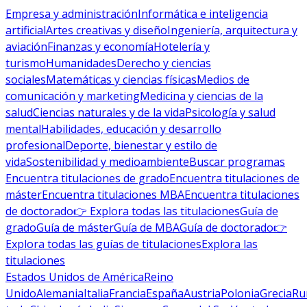
Empresa y administración
Informática e inteligencia
artificial
Artes creativas y diseño
Ingeniería, arquitectura y
aviación
Finanzas y economía
Hotelería y
turismo
Humanidades
Derecho y ciencias
sociales
Matemáticas y ciencias físicas
Medios de
comunicación y marketing
Medicina y ciencias de la
salud
Ciencias naturales y de la vida
Psicología y salud
mental
Habilidades, educación y desarrollo
profesional
Deporte, bienestar y estilo de
vida
Sostenibilidad y medioambiente
Buscar programas
Encuentra titulaciones de grado
Encuentra titulaciones de
máster
Encuentra titulaciones MBA
Encuentra titulaciones
de doctorado
👉 Explora todas las titulaciones
Guía de
grado
Guía de máster
Guía de MBA
Guía de doctorado
👉
Explora todas las guías de titulaciones
Explora las
titulaciones
Estados Unidos de América
Reino
Unido
Alemania
Italia
Francia
España
Austria
Polonia
Grecia
Ru