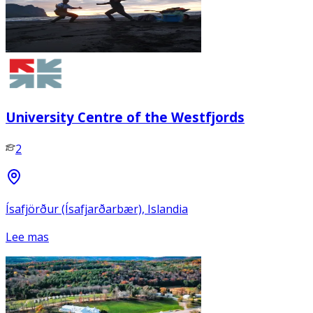
University Centre of the Westfjords
2
Ísafjörður (Ísafjarðarbær), Islandia
Lee mas