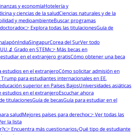
inanzas y economía
Hotelería y
icina y ciencias de la salud
Ciencias naturales y de la
bilidad y medioambiente
Buscar programas
 doctorado
👉 Explora todas las titulaciones
Guía de
na
Japón
India
Singapur
Corea del Sur
Ver todo
 UU.
🔬 Grado en STEM
👉 Más becas en
studiar en el extranjero gratis
Cómo obtener una beca
 estudios en el extranjero
Cómo solicitar admisión en
 Trump para estudiantes internacionales en EE.
educación superior en Países Bajos
Universidades asiáticas
 estudios en el extranjero
Escuchar ahora
de titulaciones
Guía de becas
Guía para estudiar en el
para salud
Mejores países para derecho
👉 Ver todas las
Ver la lista
r?
👉 Encuentra más cuestionarios
¿Qué tipo de estudiante