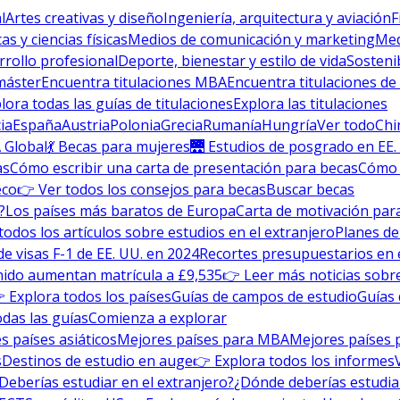
l
Artes creativas y diseño
Ingeniería, arquitectura y aviación
F
s y ciencias físicas
Medios de comunicación y marketing
Med
rrollo profesional
Deporte, bienestar y estilo de vida
Sosteni
máster
Encuentra titulaciones MBA
Encuentra titulaciones de
lora todas las guías de titulaciones
Explora las titulaciones
ia
España
Austria
Polonia
Grecia
Rumanía
Hungría
Ver todo
Chi
 Global
💃 Becas para mujeres
🌉 Estudios de posgrado en EE.
as
Cómo escribir una carta de presentación para becas
Cómo e
eco
👉 Ver todos los consejos para becas
Buscar becas
?
Los países más baratos de Europa
Carta de motivación para
todos los artículos sobre estudios en el extranjero
Planes de
de visas F-1 de EE. UU. en 2024
Recortes presupuestarios en 
nido aumentan matrícula a £9,535
👉 Leer más noticias sobre
 Explora todos los países
Guías de campos de estudio
Guías 
odas las guías
Comienza a explorar
s países asiáticos
Mejores países para MBA
Mejores países 
s
Destinos de estudio en auge
👉 Explora todos los informes
Deberías estudiar en el extranjero?
¿Dónde deberías estudia