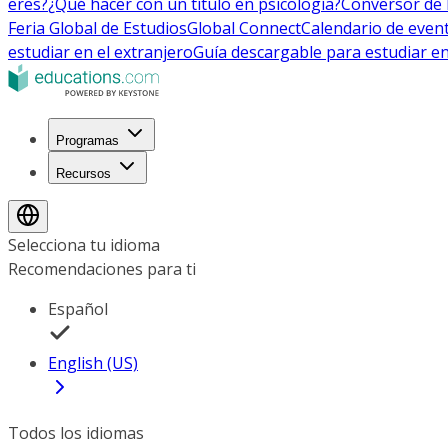
eres?
¿Qué hacer con un título en psicología?
Conversor de 
Feria Global de Estudios
Global Connect
Calendario de even
estudiar en el extranjero
Guía descargable para estudiar en
Programas
Recursos
Selecciona tu idioma
Recomendaciones para ti
Español
English (US)
Todos los idiomas