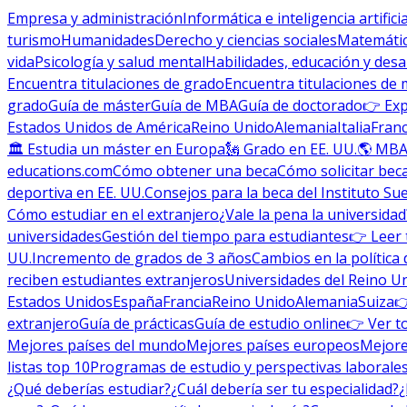
Empresa y administración
Informática e inteligencia artificia
turismo
Humanidades
Derecho y ciencias sociales
Matemática
vida
Psicología y salud mental
Habilidades, educación y desa
Encuentra titulaciones de grado
Encuentra titulaciones de 
grado
Guía de máster
Guía de MBA
Guía de doctorado
👉 Exp
Estados Unidos de América
Reino Unido
Alemania
Italia
Franc
🏛 Estudia un máster en Europa
🗽 Grado en EE. UU.
🌎 MBA
educations.com
Cómo obtener una beca
Cómo solicitar bec
deportiva en EE. UU.
Consejos para la beca del Instituto Su
Cómo estudiar en el extranjero
¿Vale la pena la universidad
universidades
Gestión del tiempo para estudiantes
👉 Leer 
UU.
Incremento de grados de 3 años
Cambios en la política 
reciben estudiantes extranjeros
Universidades del Reino U
Estados Unidos
España
Francia
Reino Unido
Alemania
Suiza

extranjero
Guía de prácticas
Guía de estudio online
👉 Ver t
Mejores países del mundo
Mejores países europeos
Mejore
listas top 10
Programas de estudio y perspectivas laborale
¿Qué deberías estudiar?
¿Cuál debería ser tu especialidad?
¿