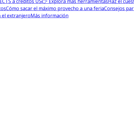
ECTS a créditos US
👉 Explora más herramientas
Haz el cues
tos
Cómo sacar el máximo provecho a una feria
Consejos par
 el extranjero
Más información