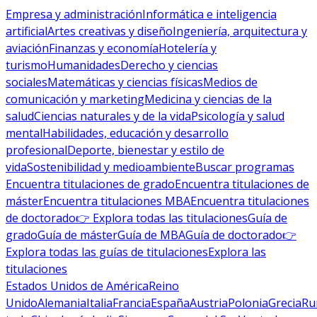
Empresa y administración
Informática e inteligencia
artificial
Artes creativas y diseño
Ingeniería, arquitectura y
aviación
Finanzas y economía
Hotelería y
turismo
Humanidades
Derecho y ciencias
sociales
Matemáticas y ciencias físicas
Medios de
comunicación y marketing
Medicina y ciencias de la
salud
Ciencias naturales y de la vida
Psicología y salud
mental
Habilidades, educación y desarrollo
profesional
Deporte, bienestar y estilo de
vida
Sostenibilidad y medioambiente
Buscar programas
Encuentra titulaciones de grado
Encuentra titulaciones de
máster
Encuentra titulaciones MBA
Encuentra titulaciones
de doctorado
👉 Explora todas las titulaciones
Guía de
grado
Guía de máster
Guía de MBA
Guía de doctorado
👉
Explora todas las guías de titulaciones
Explora las
titulaciones
Estados Unidos de América
Reino
Unido
Alemania
Italia
Francia
España
Austria
Polonia
Grecia
Ru