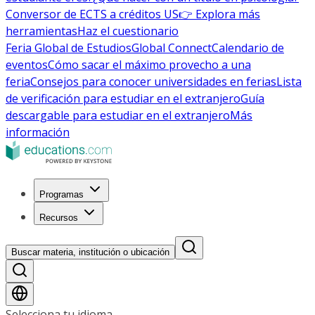
Conversor de ECTS a créditos US
👉 Explora más
herramientas
Haz el cuestionario
Feria Global de Estudios
Global Connect
Calendario de
eventos
Cómo sacar el máximo provecho a una
feria
Consejos para conocer universidades en ferias
Lista
de verificación para estudiar en el extranjero
Guía
descargable para estudiar en el extranjero
Más
información
Programas
Recursos
Buscar materia, institución o ubicación
Selecciona tu idioma