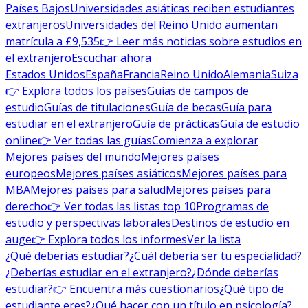
Países Bajos
Universidades asiáticas reciben estudiantes
extranjeros
Universidades del Reino Unido aumentan
matrícula a £9,535
👉 Leer más noticias sobre estudios en
el extranjero
Escuchar ahora
Estados Unidos
España
Francia
Reino Unido
Alemania
Suiza
👉 Explora todos los países
Guías de campos de
estudio
Guías de titulaciones
Guía de becas
Guía para
estudiar en el extranjero
Guía de prácticas
Guía de estudio
online
👉 Ver todas las guías
Comienza a explorar
Mejores países del mundo
Mejores países
europeos
Mejores países asiáticos
Mejores países para
MBA
Mejores países para salud
Mejores países para
derecho
👉 Ver todas las listas top 10
Programas de
estudio y perspectivas laborales
Destinos de estudio en
auge
👉 Explora todos los informes
Ver la lista
¿Qué deberías estudiar?
¿Cuál debería ser tu especialidad?
¿Deberías estudiar en el extranjero?
¿Dónde deberías
estudiar?
👉 Encuentra más cuestionarios
¿Qué tipo de
estudiante eres?
¿Qué hacer con un título en psicología?