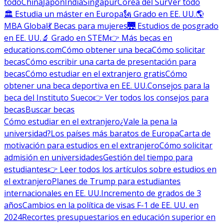
todo
China
Japón
India
Singapur
Corea del Sur
Ver todo
🏛 Estudia un máster en Europa
🗽 Grado en EE. UU.
🌎
MBA Global
💃 Becas para mujeres
🌉 Estudios de posgrado
en EE. UU.
🔬 Grado en STEM
👉 Más becas en
educations.com
Cómo obtener una beca
Cómo solicitar
becas
Cómo escribir una carta de presentación para
becas
Cómo estudiar en el extranjero gratis
Cómo
obtener una beca deportiva en EE. UU.
Consejos para la
beca del Instituto Sueco
👉 Ver todos los consejos para
becas
Buscar becas
Cómo estudiar en el extranjero
¿Vale la pena la
universidad?
Los países más baratos de Europa
Carta de
motivación para estudios en el extranjero
Cómo solicitar
admisión en universidades
Gestión del tiempo para
estudiantes
👉 Leer todos los artículos sobre estudios en
el extranjero
Planes de Trump para estudiantes
internacionales en EE. UU.
Incremento de grados de 3
años
Cambios en la política de visas F-1 de EE. UU. en
2024
Recortes presupuestarios en educación superior en