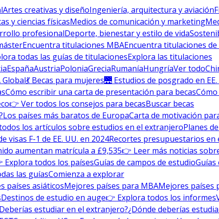
l
Artes creativas y diseño
Ingeniería, arquitectura y aviación
F
s y ciencias físicas
Medios de comunicación y marketing
Med
rrollo profesional
Deporte, bienestar y estilo de vida
Sosteni
máster
Encuentra titulaciones MBA
Encuentra titulaciones de
lora todas las guías de titulaciones
Explora las titulaciones
ia
España
Austria
Polonia
Grecia
Rumanía
Hungría
Ver todo
Chi
 Global
💃 Becas para mujeres
🌉 Estudios de posgrado en EE.
as
Cómo escribir una carta de presentación para becas
Cómo e
eco
👉 Ver todos los consejos para becas
Buscar becas
?
Los países más baratos de Europa
Carta de motivación para
todos los artículos sobre estudios en el extranjero
Planes de
de visas F-1 de EE. UU. en 2024
Recortes presupuestarios en 
nido aumentan matrícula a £9,535
👉 Leer más noticias sobre
 Explora todos los países
Guías de campos de estudio
Guías 
odas las guías
Comienza a explorar
s países asiáticos
Mejores países para MBA
Mejores países 
s
Destinos de estudio en auge
👉 Explora todos los informes
Deberías estudiar en el extranjero?
¿Dónde deberías estudia