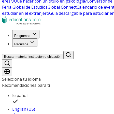
eres?
¿Qué hacer con un título en psicología?
Conversor de 
Feria Global de Estudios
Global Connect
Calendario de even
estudiar en el extranjero
Guía descargable para estudiar en
Programas
Recursos
Buscar materia, institución o ubicación
Selecciona tu idioma
Recomendaciones para ti
Español
English (US)