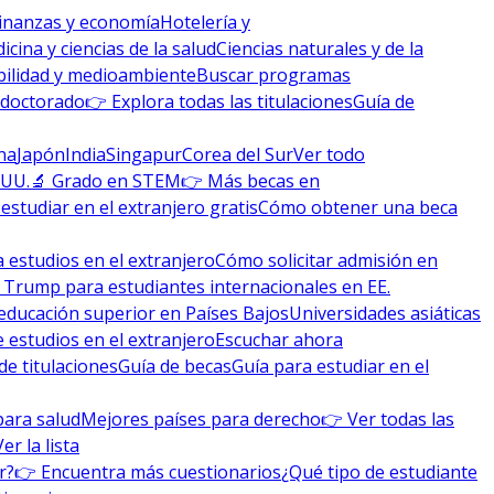
inanzas y economía
Hotelería y
icina y ciencias de la salud
Ciencias naturales y de la
bilidad y medioambiente
Buscar programas
 doctorado
👉 Explora todas las titulaciones
Guía de
na
Japón
India
Singapur
Corea del Sur
Ver todo
 UU.
🔬 Grado en STEM
👉 Más becas en
studiar en el extranjero gratis
Cómo obtener una beca
 estudios en el extranjero
Cómo solicitar admisión en
 Trump para estudiantes internacionales en EE.
educación superior en Países Bajos
Universidades asiáticas
 estudios en el extranjero
Escuchar ahora
de titulaciones
Guía de becas
Guía para estudiar en el
para salud
Mejores países para derecho
👉 Ver todas las
Ver la lista
r?
👉 Encuentra más cuestionarios
¿Qué tipo de estudiante