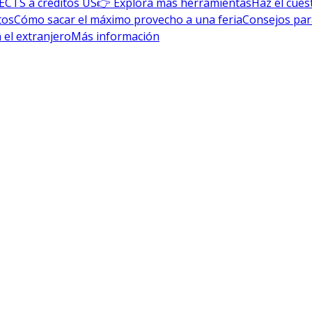
ECTS a créditos US
👉 Explora más herramientas
Haz el cues
tos
Cómo sacar el máximo provecho a una feria
Consejos par
 el extranjero
Más información