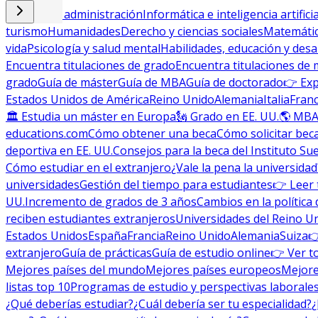
Empresa y administración
Informática e inteligencia artificia
turismo
Humanidades
Derecho y ciencias sociales
Matemática
vida
Psicología y salud mental
Habilidades, educación y desa
Encuentra titulaciones de grado
Encuentra titulaciones de 
grado
Guía de máster
Guía de MBA
Guía de doctorado
👉 Exp
Estados Unidos de América
Reino Unido
Alemania
Italia
Franc
🏛 Estudia un máster en Europa
🗽 Grado en EE. UU.
🌎 MBA
educations.com
Cómo obtener una beca
Cómo solicitar bec
deportiva en EE. UU.
Consejos para la beca del Instituto Su
Cómo estudiar en el extranjero
¿Vale la pena la universidad
universidades
Gestión del tiempo para estudiantes
👉 Leer 
UU.
Incremento de grados de 3 años
Cambios en la política 
reciben estudiantes extranjeros
Universidades del Reino U
Estados Unidos
España
Francia
Reino Unido
Alemania
Suiza

extranjero
Guía de prácticas
Guía de estudio online
👉 Ver t
Mejores países del mundo
Mejores países europeos
Mejore
listas top 10
Programas de estudio y perspectivas laborale
¿Qué deberías estudiar?
¿Cuál debería ser tu especialidad?
¿