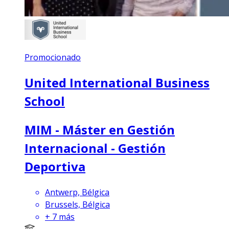
Promocionado
United International Business
School
MIM - Máster en Gestión
Internacional - Gestión
Deportiva
Antwerp, Bélgica
Brussels, Bélgica
+
7
más