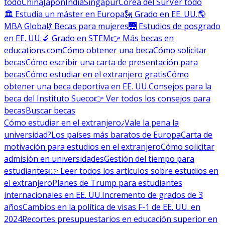
todo
China
Japón
India
Singapur
Corea del Sur
Ver todo
🏛 Estudia un máster en Europa
🗽 Grado en EE. UU.
🌎
MBA Global
💃 Becas para mujeres
🌉 Estudios de posgrado
en EE. UU.
🔬 Grado en STEM
👉 Más becas en
educations.com
Cómo obtener una beca
Cómo solicitar
becas
Cómo escribir una carta de presentación para
becas
Cómo estudiar en el extranjero gratis
Cómo
obtener una beca deportiva en EE. UU.
Consejos para la
beca del Instituto Sueco
👉 Ver todos los consejos para
becas
Buscar becas
Cómo estudiar en el extranjero
¿Vale la pena la
universidad?
Los países más baratos de Europa
Carta de
motivación para estudios en el extranjero
Cómo solicitar
admisión en universidades
Gestión del tiempo para
estudiantes
👉 Leer todos los artículos sobre estudios en
el extranjero
Planes de Trump para estudiantes
internacionales en EE. UU.
Incremento de grados de 3
años
Cambios en la política de visas F-1 de EE. UU. en
2024
Recortes presupuestarios en educación superior en