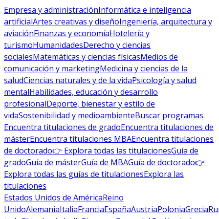
Empresa y administración
Informática e inteligencia
artificial
Artes creativas y diseño
Ingeniería, arquitectura y
aviación
Finanzas y economía
Hotelería y
turismo
Humanidades
Derecho y ciencias
sociales
Matemáticas y ciencias físicas
Medios de
comunicación y marketing
Medicina y ciencias de la
salud
Ciencias naturales y de la vida
Psicología y salud
mental
Habilidades, educación y desarrollo
profesional
Deporte, bienestar y estilo de
vida
Sostenibilidad y medioambiente
Buscar programas
Encuentra titulaciones de grado
Encuentra titulaciones de
máster
Encuentra titulaciones MBA
Encuentra titulaciones
de doctorado
👉 Explora todas las titulaciones
Guía de
grado
Guía de máster
Guía de MBA
Guía de doctorado
👉
Explora todas las guías de titulaciones
Explora las
titulaciones
Estados Unidos de América
Reino
Unido
Alemania
Italia
Francia
España
Austria
Polonia
Grecia
Ru