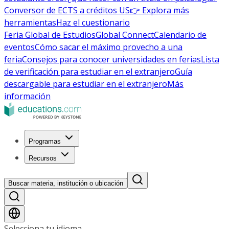
Conversor de ECTS a créditos US
👉 Explora más
herramientas
Haz el cuestionario
Feria Global de Estudios
Global Connect
Calendario de
eventos
Cómo sacar el máximo provecho a una
feria
Consejos para conocer universidades en ferias
Lista
de verificación para estudiar en el extranjero
Guía
descargable para estudiar en el extranjero
Más
información
Programas
Recursos
Buscar materia, institución o ubicación
Selecciona tu idioma