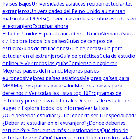
Países Bajos
Universidades asiáticas reciben estudiantes
extranjeros
Universidades del Reino Unido aumentan
matrícula a £9,535
👉 Leer más noticias sobre estudios en
el extranjero
Escuchar ahora
Estados Unidos
España
Francia
Reino Unido
Alemania
Suiza
👉 Explora todos los países
Guías de campos de
estudio
Guías de titulaciones
Guía de becas
Guía para
estudiar en el extranjero
Guía de prácticas
Guía de estudio
online
👉 Ver todas las guías
Comienza a explorar
Mejores países del mundo
Mejores países
europeos
Mejores países asiáticos
Mejores países para
MBA
Mejores países para salud
Mejores países para
derecho
👉 Ver todas las listas top 10
Programas de
estudio y perspectivas laborales
Destinos de estudio en
auge
👉 Explora todos los informes
Ver la lista
¿Qué deberías estudiar?
¿Cuál debería ser tu especialidad?
¿Deberías estudiar en el extranjero?
¿Dónde deberías
estudiar?
👉 Encuentra más cuestionarios
¿Qué tipo de
estudiante eres?
¿Qué hacer con un título en psicología?