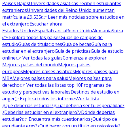
Países Bajos
Universidades asiáticas reciben estudiantes
extranjeros
Universidades del Reino Unido aumentan
matrícula a £9,535
👉 Leer más noticias sobre estudios en
el extranjero
Escuchar ahora
Estados Unidos
España
Francia
Reino Unido
Alemania
Suiza
👉 Explora todos los países
Guías de campos de
estudio
Guías de titulaciones
Guía de becas
Guía para
estudiar en el extranjero
Guía de prácticas
Guía de estudio
online
👉 Ver todas las guías
Comienza a explorar
Mejores países del mundo
Mejores países
europeos
Mejores países asiáticos
Mejores países para
MBA
Mejores países para salud
Mejores países para
derecho
👉 Ver todas las listas top 10
Programas de
estudio y perspectivas laborales
Destinos de estudio en
auge
👉 Explora todos los informes
Ver la lista
¿Qué deberías estudiar?
¿Cuál debería ser tu especialidad?
¿Deberías estudiar en el extranjero?
¿Dónde deberías
estudiar?
👉 Encuentra más cuestionarios
¿Qué tipo de
estudiante eres?
¿Qué hacer con un título en psicología?