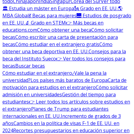
todo
China
Japón
India
Singapur
Corea del Sur
Ver todo
🏛 Estudia un máster en Europa
🗽 Grado en EE. UU.
🌎
MBA Global
💃 Becas para mujeres
🌉 Estudios de posgrado
en EE. UU.
🔬 Grado en STEM
👉 Más becas en
educations.com
Cómo obtener una beca
Cómo solicitar
becas
Cómo escribir una carta de presentación para
becas
Cómo estudiar en el extranjero gratis
Cómo
obtener una beca deportiva en EE. UU.
Consejos para la
beca del Instituto Sueco
👉 Ver todos los consejos para
becas
Buscar becas
Cómo estudiar en el extranjero
¿Vale la pena la
universidad?
Los países más baratos de Europa
Carta de
motivación para estudios en el extranjero
Cómo solicitar
admisión en universidades
Gestión del tiempo para
estudiantes
👉 Leer todos los artículos sobre estudios en
el extranjero
Planes de Trump para estudiantes
internacionales en EE. UU.
Incremento de grados de 3
años
Cambios en la política de visas F-1 de EE. UU. en
2024
Recortes presupuestarios en educación superior en