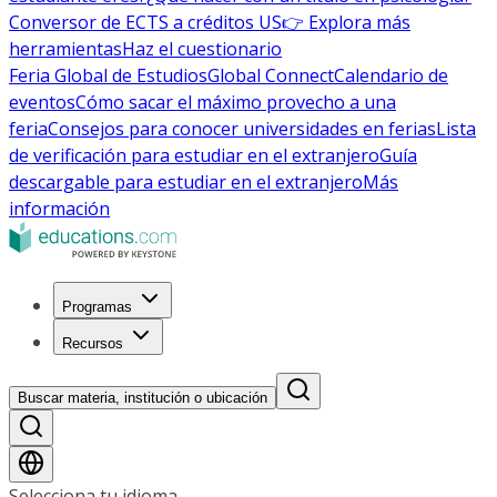
Conversor de ECTS a créditos US
👉 Explora más
herramientas
Haz el cuestionario
Feria Global de Estudios
Global Connect
Calendario de
eventos
Cómo sacar el máximo provecho a una
feria
Consejos para conocer universidades en ferias
Lista
de verificación para estudiar en el extranjero
Guía
descargable para estudiar en el extranjero
Más
información
Programas
Recursos
Buscar materia, institución o ubicación
Selecciona tu idioma