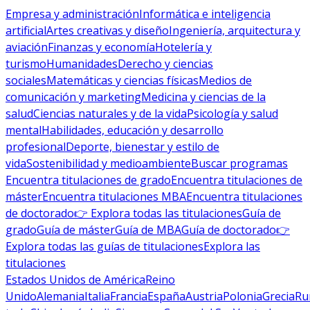
Empresa y administración
Informática e inteligencia
artificial
Artes creativas y diseño
Ingeniería, arquitectura y
aviación
Finanzas y economía
Hotelería y
turismo
Humanidades
Derecho y ciencias
sociales
Matemáticas y ciencias físicas
Medios de
comunicación y marketing
Medicina y ciencias de la
salud
Ciencias naturales y de la vida
Psicología y salud
mental
Habilidades, educación y desarrollo
profesional
Deporte, bienestar y estilo de
vida
Sostenibilidad y medioambiente
Buscar programas
Encuentra titulaciones de grado
Encuentra titulaciones de
máster
Encuentra titulaciones MBA
Encuentra titulaciones
de doctorado
👉 Explora todas las titulaciones
Guía de
grado
Guía de máster
Guía de MBA
Guía de doctorado
👉
Explora todas las guías de titulaciones
Explora las
titulaciones
Estados Unidos de América
Reino
Unido
Alemania
Italia
Francia
España
Austria
Polonia
Grecia
Ru