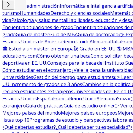
Empresa y administración
Informática e inteligencia artificia
turismo
Humanidades
Derecho y ciencias sociales
Matemática
vida
Psicología y salud mental
Habilidades, educación y desa
Encuentra titulaciones de grado
Encuentra titulaciones de 
grado
Guía de máster
Guía de MBA
Guía de doctorado
👉 Exp
Estados Unidos de América
Reino Unido
Alemania
Italia
Franc
🏛 Estudia un máster en Europa
🗽 Grado en EE. UU.
🌎 MBA
educations.com
Cómo obtener una beca
Cómo solicitar bec
deportiva en EE. UU.
Consejos para la beca del Instituto Su
Cómo estudiar en el extranjero
¿Vale la pena la universidad
universidades
Gestión del tiempo para estudiantes
👉 Leer 
UU.
Incremento de grados de 3 años
Cambios en la política 
reciben estudiantes extranjeros
Universidades del Reino U
Estados Unidos
España
Francia
Reino Unido
Alemania
Suiza

extranjero
Guía de prácticas
Guía de estudio online
👉 Ver t
Mejores países del mundo
Mejores países europeos
Mejore
listas top 10
Programas de estudio y perspectivas laborale
¿Qué deberías estudiar?
¿Cuál debería ser tu especialidad?
¿