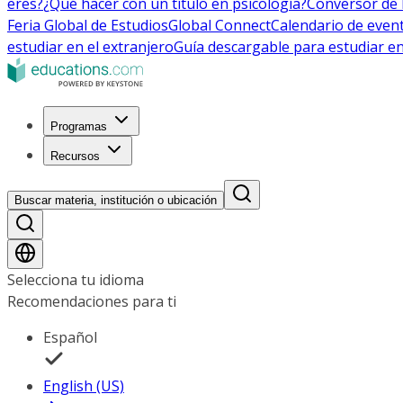
eres?
¿Qué hacer con un título en psicología?
Conversor de 
Feria Global de Estudios
Global Connect
Calendario de even
estudiar en el extranjero
Guía descargable para estudiar en
Programas
Recursos
Buscar materia, institución o ubicación
Selecciona tu idioma
Recomendaciones para ti
Español
English (US)