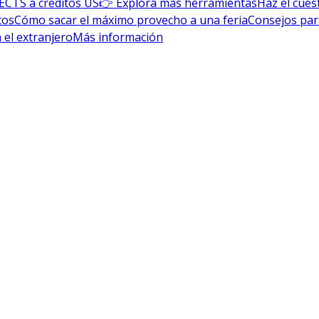
ECTS a créditos US
👉 Explora más herramientas
Haz el cues
tos
Cómo sacar el máximo provecho a una feria
Consejos par
 el extranjero
Más información