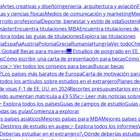
l
Artes creativas y diseño
Ingeniería, arquitectura y aviación
F
s y ciencias físicas
Medios de comunicación y marketing
Med
rrollo profesional
Deporte, bienestar y estilo de vida
Sosteni
máster
Encuentra titulaciones MBA
Encuentra titulaciones de
lora todas las guías de titulaciones
Explora las titulaciones
ia
España
Austria
Polonia
Grecia
Rumanía
Hungría
Ver todo
Chi
 Global
💃 Becas para mujeres
🌉 Estudios de posgrado en EE.
as
Cómo escribir una carta de presentación para becas
Cómo e
eco
👉 Ver todos los consejos para becas
Buscar becas
?
Los países más baratos de Europa
Carta de motivación para
todos los artículos sobre estudios en el extranjero
Planes de
de visas F-1 de EE. UU. en 2024
Recortes presupuestarios en 
nido aumentan matrícula a £9,535
👉 Leer más noticias sobre
 Explora todos los países
Guías de campos de estudio
Guías 
odas las guías
Comienza a explorar
s países asiáticos
Mejores países para MBA
Mejores países 
s
Destinos de estudio en auge
👉 Explora todos los informes
Deberías estudiar en el extranjero?
¿Dónde deberías estudia