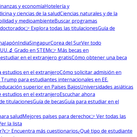
inanzas y economía
Hotelería y
icina y ciencias de la salud
Ciencias naturales y de la
bilidad y medioambiente
Buscar programas
 doctorado
👉 Explora todas las titulaciones
Guía de
na
Japón
India
Singapur
Corea del Sur
Ver todo
 UU.
🔬 Grado en STEM
👉 Más becas en
studiar en el extranjero gratis
Cómo obtener una beca
 estudios en el extranjero
Cómo solicitar admisión en
 Trump para estudiantes internacionales en EE.
educación superior en Países Bajos
Universidades asiáticas
 estudios en el extranjero
Escuchar ahora
de titulaciones
Guía de becas
Guía para estudiar en el
para salud
Mejores países para derecho
👉 Ver todas las
Ver la lista
r?
👉 Encuentra más cuestionarios
¿Qué tipo de estudiante