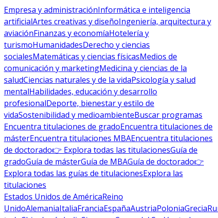
Empresa y administración
Informática e inteligencia
artificial
Artes creativas y diseño
Ingeniería, arquitectura y
aviación
Finanzas y economía
Hotelería y
turismo
Humanidades
Derecho y ciencias
sociales
Matemáticas y ciencias físicas
Medios de
comunicación y marketing
Medicina y ciencias de la
salud
Ciencias naturales y de la vida
Psicología y salud
mental
Habilidades, educación y desarrollo
profesional
Deporte, bienestar y estilo de
vida
Sostenibilidad y medioambiente
Buscar programas
Encuentra titulaciones de grado
Encuentra titulaciones de
máster
Encuentra titulaciones MBA
Encuentra titulaciones
de doctorado
👉 Explora todas las titulaciones
Guía de
grado
Guía de máster
Guía de MBA
Guía de doctorado
👉
Explora todas las guías de titulaciones
Explora las
titulaciones
Estados Unidos de América
Reino
Unido
Alemania
Italia
Francia
España
Austria
Polonia
Grecia
Ru