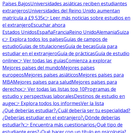
Países Bajos
Universidades asiáticas reciben estudiantes
extranjeros
Universidades del Reino Unido aumentan
matrícula a £9,535
👉 Leer más noticias sobre estudios en
el extranjero
Escuchar ahora
Estados Unidos
España
Francia
Reino Unido
Alemania
Suiza
👉 Explora todos los países
Guías de campos de
estudio
Guías de titulaciones
Guía de becas
Guía para
estudiar en el extranjero
Guía de prácticas
Guía de estudio
online
👉 Ver todas las guías
Comienza a explorar
Mejores países del mundo
Mejores países
europeos
Mejores países asiáticos
Mejores países para
MBA
Mejores países para salud
Mejores países para
derecho
👉 Ver todas las listas top 10
Programas de
estudio y perspectivas laborales
Destinos de estudio en
auge
👉 Explora todos los informes
Ver la lista
¿Qué deberías estudiar?
¿Cuál debería ser tu especialidad?
¿Deberías estudiar en el extranjero?
¿Dónde deberías
estudiar?
👉 Encuentra más cuestionarios
¿Qué tipo de
estudiante eres?
¿Qué hacer con un título en psicología?