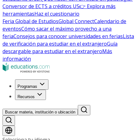
Conversor de ECTS a créditos US
👉 Explora más
herramientas
Haz el cuestionario
Feria Global de Estudios
Global Connect
Calendario de
eventos
Cómo sacar el máximo provecho a una
feria
Consejos para conocer universidades en ferias
Lista
de verificación para estudiar en el extranjero
Guía
descargable para estudiar en el extranjero
Más
información
Programas
Recursos
Buscar materia, institución o ubicación
Selecciona tu idioma