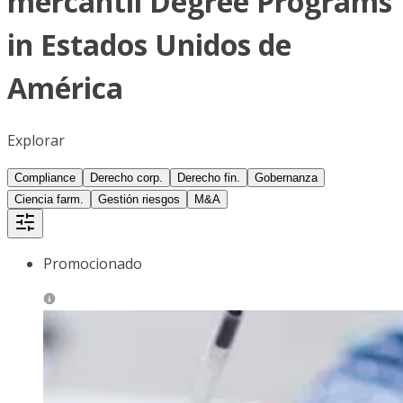
mercantil Degree Programs
in Estados Unidos de
América
Explorar
Compliance
Derecho corp.
Derecho fin.
Gobernanza
Ciencia farm.
Gestión riesgos
M&A
Promocionado