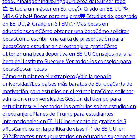
todo
China
Japón
India
Singapur
Corea del Sur
Ver todo
🏛 Estudia un máster en Europa
🗽 Grado en EE. UU.
🌎
MBA Global
💃 Becas para mujeres
🌉 Estudios de posgrado
en EE. UU.
🔬 Grado en STEM
👉 Más becas en
educations.com
Cómo obtener una beca
Cómo solicitar
becas
Cómo escribir una carta de presentación para
becas
Cómo estudiar en el extranjero gratis
Cómo
obtener una beca deportiva en EE. UU.
Consejos para la
beca del Instituto Sueco
👉 Ver todos los consejos para
becas
Buscar becas
Cómo estudiar en el extranjero
¿Vale la pena la
universidad?
Los países más baratos de Europa
Carta de
motivación para estudios en el extranjero
Cómo solicitar
admisión en universidades
Gestión del tiempo para
estudiantes
👉 Leer todos los artículos sobre estudios en
el extranjero
Planes de Trump para estudiantes
internacionales en EE. UU.
Incremento de grados de 3
años
Cambios en la política de visas F-1 de EE. UU. en
2024
Recortes presupuestarios en educación superior en