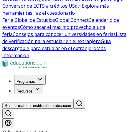
Conversor de ECTS a créditos US
👉 Explora más
herramientas
Haz el cuestionario
Feria Global de Estudios
Global Connect
Calendario de
eventos
Cómo sacar el máximo provecho a una
feria
Consejos para conocer universidades en ferias
Lista
de verificación para estudiar en el extranjero
Guía
descargable para estudiar en el extranjero
Más
información
Programas
Recursos
Buscar materia, institución o ubicación
Selecciona tu idioma