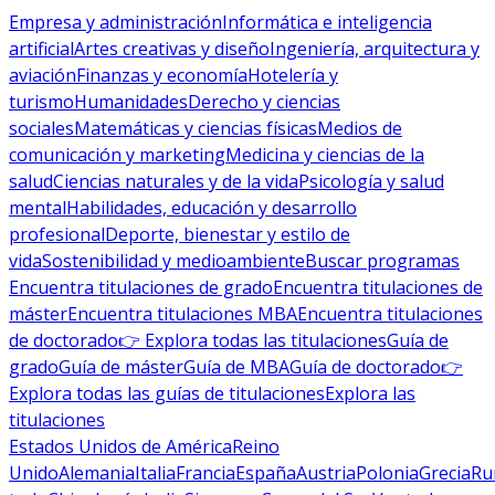
Empresa y administración
Informática e inteligencia
artificial
Artes creativas y diseño
Ingeniería, arquitectura y
aviación
Finanzas y economía
Hotelería y
turismo
Humanidades
Derecho y ciencias
sociales
Matemáticas y ciencias físicas
Medios de
comunicación y marketing
Medicina y ciencias de la
salud
Ciencias naturales y de la vida
Psicología y salud
mental
Habilidades, educación y desarrollo
profesional
Deporte, bienestar y estilo de
vida
Sostenibilidad y medioambiente
Buscar programas
Encuentra titulaciones de grado
Encuentra titulaciones de
máster
Encuentra titulaciones MBA
Encuentra titulaciones
de doctorado
👉 Explora todas las titulaciones
Guía de
grado
Guía de máster
Guía de MBA
Guía de doctorado
👉
Explora todas las guías de titulaciones
Explora las
titulaciones
Estados Unidos de América
Reino
Unido
Alemania
Italia
Francia
España
Austria
Polonia
Grecia
Ru