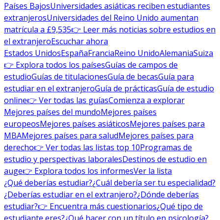
Países Bajos
Universidades asiáticas reciben estudiantes
extranjeros
Universidades del Reino Unido aumentan
matrícula a £9,535
👉 Leer más noticias sobre estudios en
el extranjero
Escuchar ahora
Estados Unidos
España
Francia
Reino Unido
Alemania
Suiza
👉 Explora todos los países
Guías de campos de
estudio
Guías de titulaciones
Guía de becas
Guía para
estudiar en el extranjero
Guía de prácticas
Guía de estudio
online
👉 Ver todas las guías
Comienza a explorar
Mejores países del mundo
Mejores países
europeos
Mejores países asiáticos
Mejores países para
MBA
Mejores países para salud
Mejores países para
derecho
👉 Ver todas las listas top 10
Programas de
estudio y perspectivas laborales
Destinos de estudio en
auge
👉 Explora todos los informes
Ver la lista
¿Qué deberías estudiar?
¿Cuál debería ser tu especialidad?
¿Deberías estudiar en el extranjero?
¿Dónde deberías
estudiar?
👉 Encuentra más cuestionarios
¿Qué tipo de
estudiante eres?
¿Qué hacer con un título en psicología?