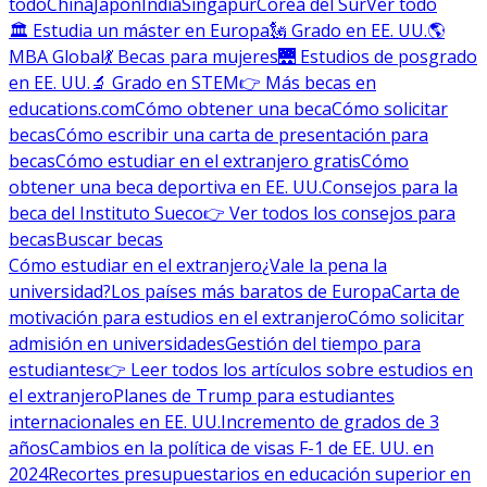
todo
China
Japón
India
Singapur
Corea del Sur
Ver todo
🏛 Estudia un máster en Europa
🗽 Grado en EE. UU.
🌎
MBA Global
💃 Becas para mujeres
🌉 Estudios de posgrado
en EE. UU.
🔬 Grado en STEM
👉 Más becas en
educations.com
Cómo obtener una beca
Cómo solicitar
becas
Cómo escribir una carta de presentación para
becas
Cómo estudiar en el extranjero gratis
Cómo
obtener una beca deportiva en EE. UU.
Consejos para la
beca del Instituto Sueco
👉 Ver todos los consejos para
becas
Buscar becas
Cómo estudiar en el extranjero
¿Vale la pena la
universidad?
Los países más baratos de Europa
Carta de
motivación para estudios en el extranjero
Cómo solicitar
admisión en universidades
Gestión del tiempo para
estudiantes
👉 Leer todos los artículos sobre estudios en
el extranjero
Planes de Trump para estudiantes
internacionales en EE. UU.
Incremento de grados de 3
años
Cambios en la política de visas F-1 de EE. UU. en
2024
Recortes presupuestarios en educación superior en