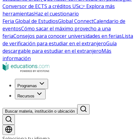
Conversor de ECTS a créditos US
👉 Explora más
herramientas
Haz el cuestionario
Feria Global de Estudios
Global Connect
Calendario de
eventos
Cómo sacar el máximo provecho a una
feria
Consejos para conocer universidades en ferias
Lista
de verificación para estudiar en el extranjero
Guía
descargable para estudiar en el extranjero
Más
información
Programas
Recursos
Buscar materia, institución o ubicación
Selecciona tu idioma