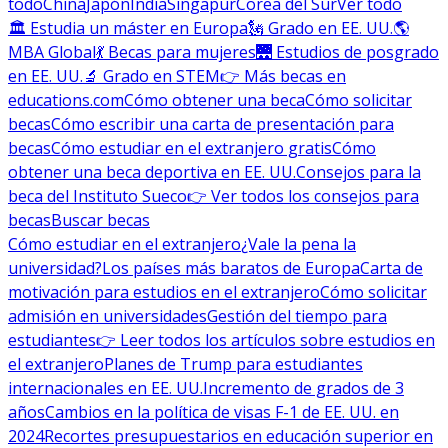
todo
China
Japón
India
Singapur
Corea del Sur
Ver todo
🏛 Estudia un máster en Europa
🗽 Grado en EE. UU.
🌎
MBA Global
💃 Becas para mujeres
🌉 Estudios de posgrado
en EE. UU.
🔬 Grado en STEM
👉 Más becas en
educations.com
Cómo obtener una beca
Cómo solicitar
becas
Cómo escribir una carta de presentación para
becas
Cómo estudiar en el extranjero gratis
Cómo
obtener una beca deportiva en EE. UU.
Consejos para la
beca del Instituto Sueco
👉 Ver todos los consejos para
becas
Buscar becas
Cómo estudiar en el extranjero
¿Vale la pena la
universidad?
Los países más baratos de Europa
Carta de
motivación para estudios en el extranjero
Cómo solicitar
admisión en universidades
Gestión del tiempo para
estudiantes
👉 Leer todos los artículos sobre estudios en
el extranjero
Planes de Trump para estudiantes
internacionales en EE. UU.
Incremento de grados de 3
años
Cambios en la política de visas F-1 de EE. UU. en
2024
Recortes presupuestarios en educación superior en