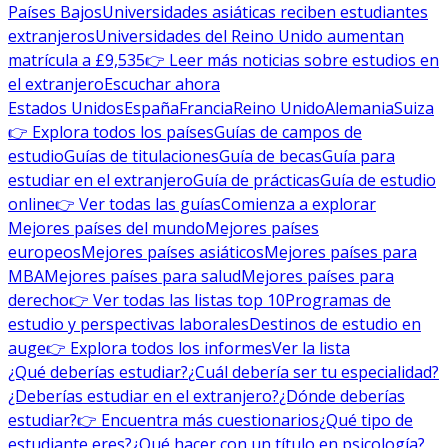
Países Bajos
Universidades asiáticas reciben estudiantes
extranjeros
Universidades del Reino Unido aumentan
matrícula a £9,535
👉 Leer más noticias sobre estudios en
el extranjero
Escuchar ahora
Estados Unidos
España
Francia
Reino Unido
Alemania
Suiza
👉 Explora todos los países
Guías de campos de
estudio
Guías de titulaciones
Guía de becas
Guía para
estudiar en el extranjero
Guía de prácticas
Guía de estudio
online
👉 Ver todas las guías
Comienza a explorar
Mejores países del mundo
Mejores países
europeos
Mejores países asiáticos
Mejores países para
MBA
Mejores países para salud
Mejores países para
derecho
👉 Ver todas las listas top 10
Programas de
estudio y perspectivas laborales
Destinos de estudio en
auge
👉 Explora todos los informes
Ver la lista
¿Qué deberías estudiar?
¿Cuál debería ser tu especialidad?
¿Deberías estudiar en el extranjero?
¿Dónde deberías
estudiar?
👉 Encuentra más cuestionarios
¿Qué tipo de
estudiante eres?
¿Qué hacer con un título en psicología?