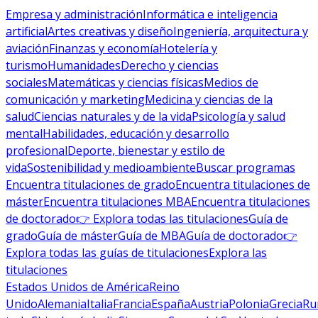
Empresa y administración
Informática e inteligencia
artificial
Artes creativas y diseño
Ingeniería, arquitectura y
aviación
Finanzas y economía
Hotelería y
turismo
Humanidades
Derecho y ciencias
sociales
Matemáticas y ciencias físicas
Medios de
comunicación y marketing
Medicina y ciencias de la
salud
Ciencias naturales y de la vida
Psicología y salud
mental
Habilidades, educación y desarrollo
profesional
Deporte, bienestar y estilo de
vida
Sostenibilidad y medioambiente
Buscar programas
Encuentra titulaciones de grado
Encuentra titulaciones de
máster
Encuentra titulaciones MBA
Encuentra titulaciones
de doctorado
👉 Explora todas las titulaciones
Guía de
grado
Guía de máster
Guía de MBA
Guía de doctorado
👉
Explora todas las guías de titulaciones
Explora las
titulaciones
Estados Unidos de América
Reino
Unido
Alemania
Italia
Francia
España
Austria
Polonia
Grecia
Ru