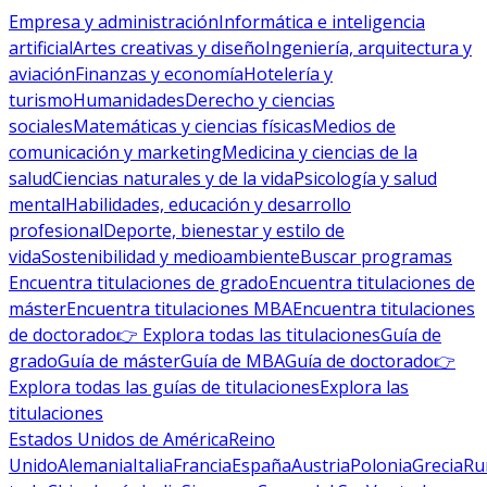
Empresa y administración
Informática e inteligencia
artificial
Artes creativas y diseño
Ingeniería, arquitectura y
aviación
Finanzas y economía
Hotelería y
turismo
Humanidades
Derecho y ciencias
sociales
Matemáticas y ciencias físicas
Medios de
comunicación y marketing
Medicina y ciencias de la
salud
Ciencias naturales y de la vida
Psicología y salud
mental
Habilidades, educación y desarrollo
profesional
Deporte, bienestar y estilo de
vida
Sostenibilidad y medioambiente
Buscar programas
Encuentra titulaciones de grado
Encuentra titulaciones de
máster
Encuentra titulaciones MBA
Encuentra titulaciones
de doctorado
👉 Explora todas las titulaciones
Guía de
grado
Guía de máster
Guía de MBA
Guía de doctorado
👉
Explora todas las guías de titulaciones
Explora las
titulaciones
Estados Unidos de América
Reino
Unido
Alemania
Italia
Francia
España
Austria
Polonia
Grecia
Ru