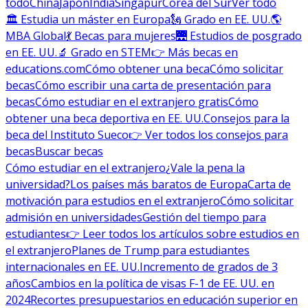
todo
China
Japón
India
Singapur
Corea del Sur
Ver todo
🏛 Estudia un máster en Europa
🗽 Grado en EE. UU.
🌎
MBA Global
💃 Becas para mujeres
🌉 Estudios de posgrado
en EE. UU.
🔬 Grado en STEM
👉 Más becas en
educations.com
Cómo obtener una beca
Cómo solicitar
becas
Cómo escribir una carta de presentación para
becas
Cómo estudiar en el extranjero gratis
Cómo
obtener una beca deportiva en EE. UU.
Consejos para la
beca del Instituto Sueco
👉 Ver todos los consejos para
becas
Buscar becas
Cómo estudiar en el extranjero
¿Vale la pena la
universidad?
Los países más baratos de Europa
Carta de
motivación para estudios en el extranjero
Cómo solicitar
admisión en universidades
Gestión del tiempo para
estudiantes
👉 Leer todos los artículos sobre estudios en
el extranjero
Planes de Trump para estudiantes
internacionales en EE. UU.
Incremento de grados de 3
años
Cambios en la política de visas F-1 de EE. UU. en
2024
Recortes presupuestarios en educación superior en