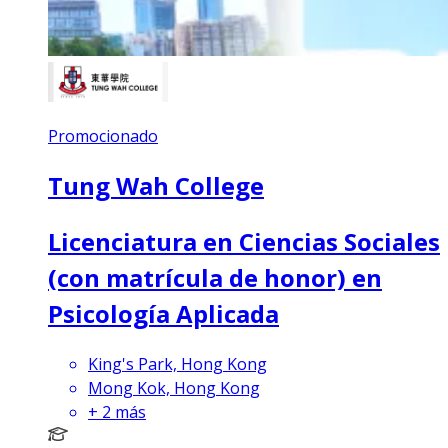
Promocionado
Tung Wah College
Licenciatura en Ciencias Sociales
(con matrícula de honor) en
Psicología Aplicada
King's Park, Hong Kong
Mong Kok, Hong Kong
+
2
más