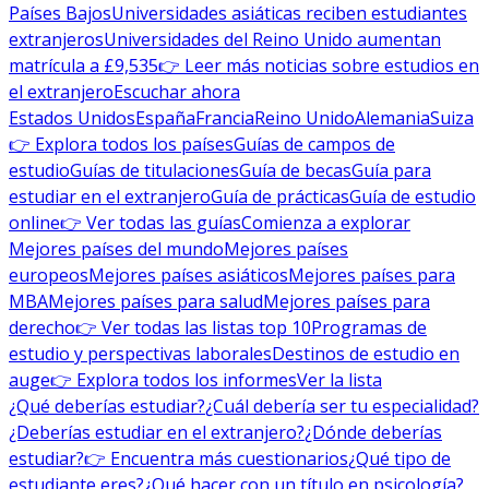
Países Bajos
Universidades asiáticas reciben estudiantes
extranjeros
Universidades del Reino Unido aumentan
matrícula a £9,535
👉 Leer más noticias sobre estudios en
el extranjero
Escuchar ahora
Estados Unidos
España
Francia
Reino Unido
Alemania
Suiza
👉 Explora todos los países
Guías de campos de
estudio
Guías de titulaciones
Guía de becas
Guía para
estudiar en el extranjero
Guía de prácticas
Guía de estudio
online
👉 Ver todas las guías
Comienza a explorar
Mejores países del mundo
Mejores países
europeos
Mejores países asiáticos
Mejores países para
MBA
Mejores países para salud
Mejores países para
derecho
👉 Ver todas las listas top 10
Programas de
estudio y perspectivas laborales
Destinos de estudio en
auge
👉 Explora todos los informes
Ver la lista
¿Qué deberías estudiar?
¿Cuál debería ser tu especialidad?
¿Deberías estudiar en el extranjero?
¿Dónde deberías
estudiar?
👉 Encuentra más cuestionarios
¿Qué tipo de
estudiante eres?
¿Qué hacer con un título en psicología?