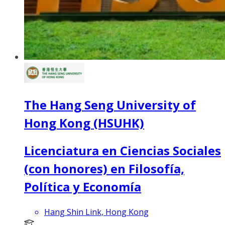
The Hang Seng University of
Hong Kong (HSUHK)
Licenciatura en Ciencias Sociales
(con honores) en Filosofía,
Política y Economía
Hang Shin Link, Hong Kong