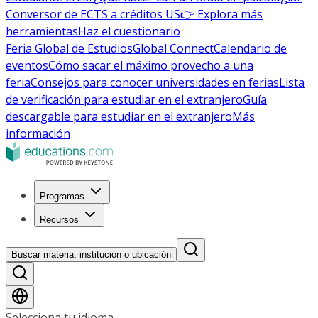
Conversor de ECTS a créditos US
👉 Explora más
herramientas
Haz el cuestionario
Feria Global de Estudios
Global Connect
Calendario de
eventos
Cómo sacar el máximo provecho a una
feria
Consejos para conocer universidades en ferias
Lista
de verificación para estudiar en el extranjero
Guía
descargable para estudiar en el extranjero
Más
información
Programas
Recursos
Buscar materia, institución o ubicación
Selecciona tu idioma