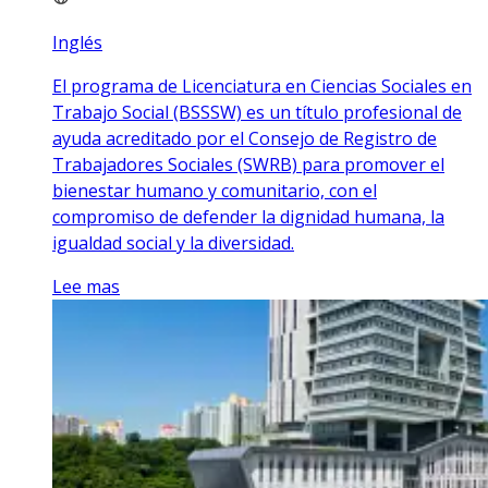
Inglés
El programa de Licenciatura en Ciencias Sociales en
Trabajo Social (BSSSW) es un título profesional de
ayuda acreditado por el Consejo de Registro de
Trabajadores Sociales (SWRB) para promover el
bienestar humano y comunitario, con el
compromiso de defender la dignidad humana, la
igualdad social y la diversidad.
Lee mas