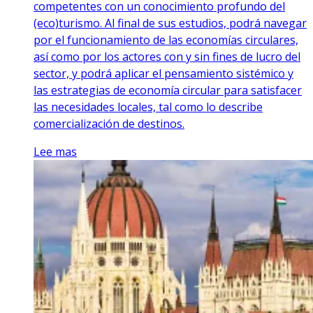
competentes con un conocimiento profundo del
(eco)turismo. Al final de sus estudios, podrá navegar
por el funcionamiento de las economías circulares,
así como por los actores con y sin fines de lucro del
sector, y podrá aplicar el pensamiento sistémico y
las estrategias de economía circular para satisfacer
las necesidades locales, tal como lo describe
comercialización de destinos.
Lee mas