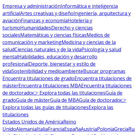
Empresa y administración
Informática e inteligencia
artificial
Artes creativas y diseño
Ingeniería, arquitectura y
aviación
Finanzas y economía
Hotelería y
turismo
Humanidades
Derecho y ciencias
sociales
Matemáticas y ciencias físicas
Medios de
comunicación y marketing
Medicina y ciencias de la
salud
Ciencias naturales y de la vida
Psicología y salud
mental
Habilidades, educación y desarrollo
profesional
Deporte, bienestar y estilo de
vida
Sostenibilidad y medioambiente
Buscar programas
Encuentra titulaciones de grado
Encuentra titulaciones de
máster
Encuentra titulaciones MBA
Encuentra titulaciones
de doctorado
👉 Explora todas las titulaciones
Guía de
grado
Guía de máster
Guía de MBA
Guía de doctorado
👉
Explora todas las guías de titulaciones
Explora las
titulaciones
Estados Unidos de América
Reino
Unido
Alemania
Italia
Francia
España
Austria
Polonia
Grecia
Ru