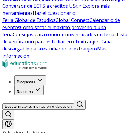
Conversor de ECTS a créditos US
👉 Explora más
herramientas
Haz el cuestionario
Feria Global de Estudios
Global Connect
Calendario de
eventos
Cómo sacar el máximo provecho a una
feria
Consejos para conocer universidades en ferias
Lista
de verificación para estudiar en el extranjero
Guía
descargable para estudiar en el extranjero
Más
información
Programas
Recursos
Buscar materia, institución o ubicación
Selecciona tu idioma