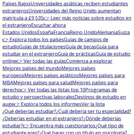
Países Bajos
Universidades asiáticas reciben estudiantes
extranjeros
Universidades del Reino Unido aumentan
matrícula a £9,535
👉 Leer más noticias sobre estudios en
el extranjero
Escuchar ahora
Estados Unidos
España
Francia
Reino Unido
Alemania
Suiza
👉 Explora todos los países
Guías de campos de
estudio
Guías de titulaciones
Guía de becas
Guía para
estudiar en el extranjero
Guía de prácticas
Guía de estudio
online
👉 Ver todas las guías
Comienza a explorar
Mejores países del mundo
Mejores países
europeos
Mejores países asiáticos
Mejores países para
MBA
Mejores países para salud
Mejores países para
derecho
👉 Ver todas las listas top 10
Programas de
estudio y perspectivas laborales
Destinos de estudio en
auge
👉 Explora todos los informes
Ver la lista
¿Qué deberías estudiar?
¿Cuál debería ser tu especialidad?
¿Deberías estudiar en el extranjero?
¿Dónde deberías
estudiar?
👉 Encuentra más cuestionarios
¿Qué tipo de
estudiante eres?
¿Qué hacer con un título en psicología?