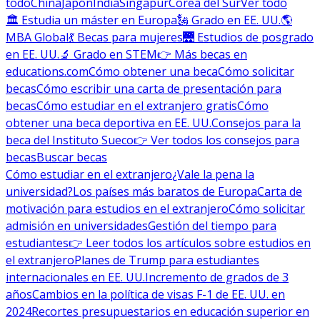
todo
China
Japón
India
Singapur
Corea del Sur
Ver todo
🏛 Estudia un máster en Europa
🗽 Grado en EE. UU.
🌎
MBA Global
💃 Becas para mujeres
🌉 Estudios de posgrado
en EE. UU.
🔬 Grado en STEM
👉 Más becas en
educations.com
Cómo obtener una beca
Cómo solicitar
becas
Cómo escribir una carta de presentación para
becas
Cómo estudiar en el extranjero gratis
Cómo
obtener una beca deportiva en EE. UU.
Consejos para la
beca del Instituto Sueco
👉 Ver todos los consejos para
becas
Buscar becas
Cómo estudiar en el extranjero
¿Vale la pena la
universidad?
Los países más baratos de Europa
Carta de
motivación para estudios en el extranjero
Cómo solicitar
admisión en universidades
Gestión del tiempo para
estudiantes
👉 Leer todos los artículos sobre estudios en
el extranjero
Planes de Trump para estudiantes
internacionales en EE. UU.
Incremento de grados de 3
años
Cambios en la política de visas F-1 de EE. UU. en
2024
Recortes presupuestarios en educación superior en