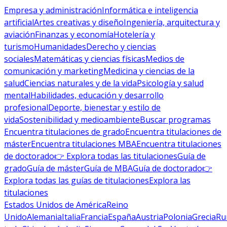
Empresa y administración
Informática e inteligencia
artificial
Artes creativas y diseño
Ingeniería, arquitectura y
aviación
Finanzas y economía
Hotelería y
turismo
Humanidades
Derecho y ciencias
sociales
Matemáticas y ciencias físicas
Medios de
comunicación y marketing
Medicina y ciencias de la
salud
Ciencias naturales y de la vida
Psicología y salud
mental
Habilidades, educación y desarrollo
profesional
Deporte, bienestar y estilo de
vida
Sostenibilidad y medioambiente
Buscar programas
Encuentra titulaciones de grado
Encuentra titulaciones de
máster
Encuentra titulaciones MBA
Encuentra titulaciones
de doctorado
👉 Explora todas las titulaciones
Guía de
grado
Guía de máster
Guía de MBA
Guía de doctorado
👉
Explora todas las guías de titulaciones
Explora las
titulaciones
Estados Unidos de América
Reino
Unido
Alemania
Italia
Francia
España
Austria
Polonia
Grecia
Ru