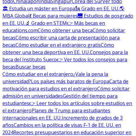
todo
China
Japón
India
Singapur
Corea del Sur
Ver todo
🏛 Estudia un máster en Europa
🗽 Grado en EE. UU.
🌎
MBA Global
💃 Becas para mujeres
🌉 Estudios de posgrado
en EE. UU.
🔬 Grado en STEM
👉 Más becas en
educations.com
Cómo obtener una beca
Cómo solicitar
becas
Cómo escribir una carta de presentación para
becas
Cómo estudiar en el extranjero gratis
Cómo
obtener una beca deportiva en EE. UU.
Consejos para la
beca del Instituto Sueco
👉 Ver todos los consejos para
becas
Buscar becas
Cómo estudiar en el extranjero
¿Vale la pena la
universidad?
Los países más baratos de Europa
Carta de
motivación para estudios en el extranjero
Cómo solicitar
admisión en universidades
Gestión del tiempo para
estudiantes
👉 Leer todos los artículos sobre estudios en
el extranjero
Planes de Trump para estudiantes
internacionales en EE. UU.
Incremento de grados de 3
años
Cambios en la política de visas F-1 de EE. UU. en
2024
Recortes presupuestarios en educación superior en