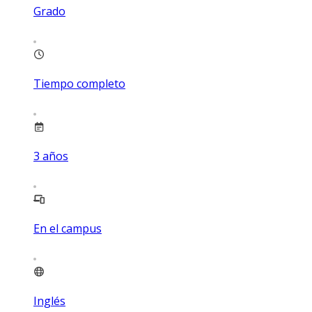
Grado
Tiempo completo
3
años
En el campus
Inglés