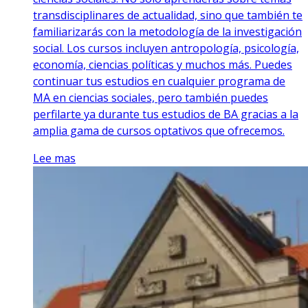
transdisciplinares de actualidad, sino que también te
familiarizarás con la metodología de la investigación
social. Los cursos incluyen antropología, psicología,
economía, ciencias políticas y muchos más. Puedes
continuar tus estudios en cualquier programa de
MA en ciencias sociales, pero también puedes
perfilarte ya durante tus estudios de BA gracias a la
amplia gama de cursos optativos que ofrecemos.
Lee mas