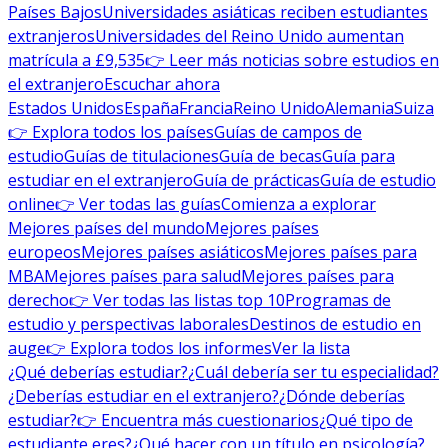
Países Bajos
Universidades asiáticas reciben estudiantes
extranjeros
Universidades del Reino Unido aumentan
matrícula a £9,535
👉 Leer más noticias sobre estudios en
el extranjero
Escuchar ahora
Estados Unidos
España
Francia
Reino Unido
Alemania
Suiza
👉 Explora todos los países
Guías de campos de
estudio
Guías de titulaciones
Guía de becas
Guía para
estudiar en el extranjero
Guía de prácticas
Guía de estudio
online
👉 Ver todas las guías
Comienza a explorar
Mejores países del mundo
Mejores países
europeos
Mejores países asiáticos
Mejores países para
MBA
Mejores países para salud
Mejores países para
derecho
👉 Ver todas las listas top 10
Programas de
estudio y perspectivas laborales
Destinos de estudio en
auge
👉 Explora todos los informes
Ver la lista
¿Qué deberías estudiar?
¿Cuál debería ser tu especialidad?
¿Deberías estudiar en el extranjero?
¿Dónde deberías
estudiar?
👉 Encuentra más cuestionarios
¿Qué tipo de
estudiante eres?
¿Qué hacer con un título en psicología?