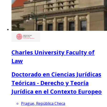
Charles University Faculty of
Law
Doctorado en Ciencias Jurídicas
Teóricas - Derecho y Teoría
Jurídica en el Contexto Europeo
Prague, República Checa