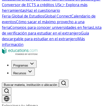
Conversor de ECTS a créditos US
👉 Explora más
herramientas
Haz el cuestionario
Feria Global de Estudios
Global Connect
Calendario de
eventos
Cómo sacar el máximo provecho a una
feria
Consejos para conocer universidades en ferias
Lista
de verificación para estudiar en el extranjero
Guía
descargable para estudiar en el extranjero
Más
información
Programas
Recursos
Buscar materia, institución o ubicación
Selecciona tu idioma