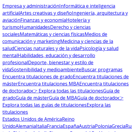
Empresa y administración
Informática e inteligencia
artificial
Artes creativas y diseño
Ingeniería, arquitectura y
aviación
Finanzas y economía
Hotelería y
turismo
Humanidades
Derecho y ciencias
sociales
Matemáticas y ciencias físicas
Medios de
comunicación y marketing
Medicina y ciencias de la
salud
Ciencias naturales y de la vida
Psicología y salud
mental
Habilidades, educación y desarrollo
profesional
Deporte, bienestar y estilo de
vida
Sostenibilidad y medioambiente
Buscar programas
Encuentra titulaciones de grado
Encuentra titulaciones de
máster
Encuentra titulaciones MBA
Encuentra titulaciones
de doctorado
👉 Explora todas las titulaciones
Guía de
grado
Guía de máster
Guía de MBA
Guía de doctorado
👉
Explora todas las guías de titulaciones
Explora las
titulaciones
Estados Unidos de América
Reino
Unido
Alemania
Italia
Francia
España
Austria
Polonia
Grecia
Ru