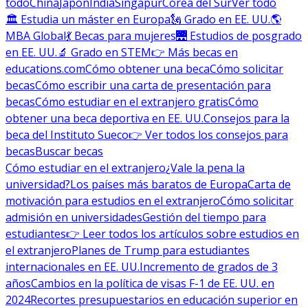
todo
China
Japón
India
Singapur
Corea del Sur
Ver todo
🏛 Estudia un máster en Europa
🗽 Grado en EE. UU.
🌎
MBA Global
💃 Becas para mujeres
🌉 Estudios de posgrado
en EE. UU.
🔬 Grado en STEM
👉 Más becas en
educations.com
Cómo obtener una beca
Cómo solicitar
becas
Cómo escribir una carta de presentación para
becas
Cómo estudiar en el extranjero gratis
Cómo
obtener una beca deportiva en EE. UU.
Consejos para la
beca del Instituto Sueco
👉 Ver todos los consejos para
becas
Buscar becas
Cómo estudiar en el extranjero
¿Vale la pena la
universidad?
Los países más baratos de Europa
Carta de
motivación para estudios en el extranjero
Cómo solicitar
admisión en universidades
Gestión del tiempo para
estudiantes
👉 Leer todos los artículos sobre estudios en
el extranjero
Planes de Trump para estudiantes
internacionales en EE. UU.
Incremento de grados de 3
años
Cambios en la política de visas F-1 de EE. UU. en
2024
Recortes presupuestarios en educación superior en