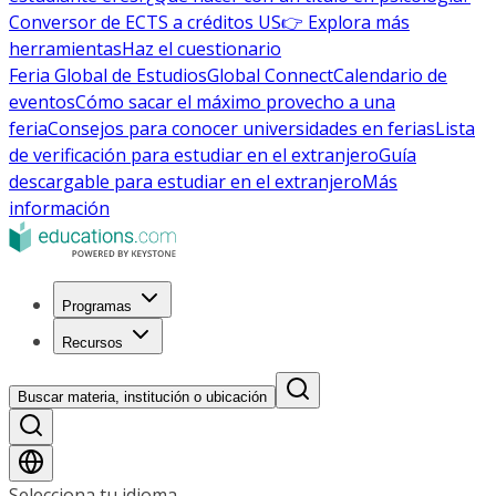
Conversor de ECTS a créditos US
👉 Explora más
herramientas
Haz el cuestionario
Feria Global de Estudios
Global Connect
Calendario de
eventos
Cómo sacar el máximo provecho a una
feria
Consejos para conocer universidades en ferias
Lista
de verificación para estudiar en el extranjero
Guía
descargable para estudiar en el extranjero
Más
información
Programas
Recursos
Buscar materia, institución o ubicación
Selecciona tu idioma