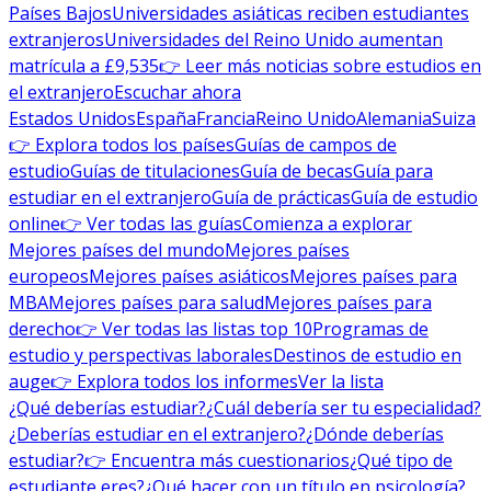
Países Bajos
Universidades asiáticas reciben estudiantes
extranjeros
Universidades del Reino Unido aumentan
matrícula a £9,535
👉 Leer más noticias sobre estudios en
el extranjero
Escuchar ahora
Estados Unidos
España
Francia
Reino Unido
Alemania
Suiza
👉 Explora todos los países
Guías de campos de
estudio
Guías de titulaciones
Guía de becas
Guía para
estudiar en el extranjero
Guía de prácticas
Guía de estudio
online
👉 Ver todas las guías
Comienza a explorar
Mejores países del mundo
Mejores países
europeos
Mejores países asiáticos
Mejores países para
MBA
Mejores países para salud
Mejores países para
derecho
👉 Ver todas las listas top 10
Programas de
estudio y perspectivas laborales
Destinos de estudio en
auge
👉 Explora todos los informes
Ver la lista
¿Qué deberías estudiar?
¿Cuál debería ser tu especialidad?
¿Deberías estudiar en el extranjero?
¿Dónde deberías
estudiar?
👉 Encuentra más cuestionarios
¿Qué tipo de
estudiante eres?
¿Qué hacer con un título en psicología?