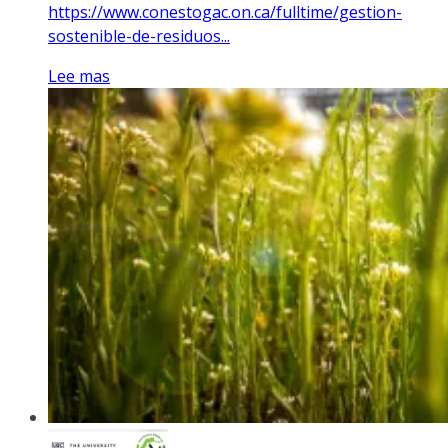
https://www.conestogac.on.ca/fulltime/gestion-
sostenible-de-residuos...
Lee mas