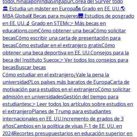
todo
China
Japón
India
Singapur
Corea del Sur
Ver todo
🏛 Estudia un máster en Europa
🗽 Grado en EE. UU.
🌎
MBA Global
💃 Becas para mujeres
🌉 Estudios de posgrado
en EE. UU.
🔬 Grado en STEM
👉 Más becas en
educations.com
Cómo obtener una beca
Cómo solicitar
becas
Cómo escribir una carta de presentación para
becas
Cómo estudiar en el extranjero gratis
Cómo
obtener una beca deportiva en EE. UU.
Consejos para la
beca del Instituto Sueco
👉 Ver todos los consejos para
becas
Buscar becas
Cómo estudiar en el extranjero
¿Vale la pena la
universidad?
Los países más baratos de Europa
Carta de
motivación para estudios en el extranjero
Cómo solicitar
admisión en universidades
Gestión del tiempo para
estudiantes
👉 Leer todos los artículos sobre estudios en
el extranjero
Planes de Trump para estudiantes
internacionales en EE. UU.
Incremento de grados de 3
años
Cambios en la política de visas F-1 de EE. UU. en
2024
Recortes presupuestarios en educación superior en