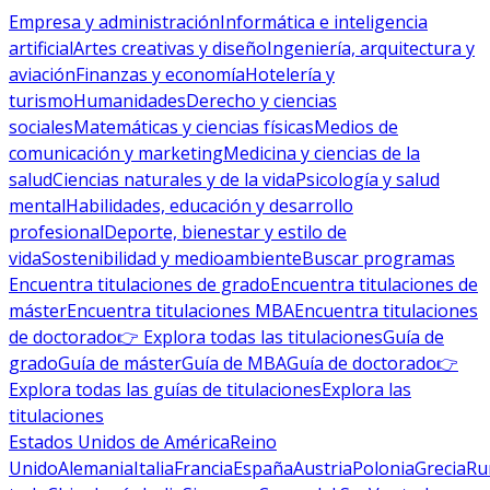
Empresa y administración
Informática e inteligencia
artificial
Artes creativas y diseño
Ingeniería, arquitectura y
aviación
Finanzas y economía
Hotelería y
turismo
Humanidades
Derecho y ciencias
sociales
Matemáticas y ciencias físicas
Medios de
comunicación y marketing
Medicina y ciencias de la
salud
Ciencias naturales y de la vida
Psicología y salud
mental
Habilidades, educación y desarrollo
profesional
Deporte, bienestar y estilo de
vida
Sostenibilidad y medioambiente
Buscar programas
Encuentra titulaciones de grado
Encuentra titulaciones de
máster
Encuentra titulaciones MBA
Encuentra titulaciones
de doctorado
👉 Explora todas las titulaciones
Guía de
grado
Guía de máster
Guía de MBA
Guía de doctorado
👉
Explora todas las guías de titulaciones
Explora las
titulaciones
Estados Unidos de América
Reino
Unido
Alemania
Italia
Francia
España
Austria
Polonia
Grecia
Ru