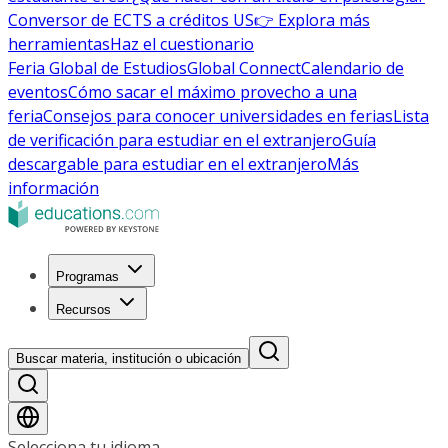
Conversor de ECTS a créditos US
👉 Explora más
herramientas
Haz el cuestionario
Feria Global de Estudios
Global Connect
Calendario de
eventos
Cómo sacar el máximo provecho a una
feria
Consejos para conocer universidades en ferias
Lista
de verificación para estudiar en el extranjero
Guía
descargable para estudiar en el extranjero
Más
información
Programas
Recursos
Buscar materia, institución o ubicación
Selecciona tu idioma