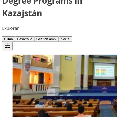
Degree Programs in
Kazajstán
Explorar
Clima
Desarrollo
Gestión amb.
Social