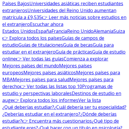
Países Bajos
Universidades asiáticas reciben estudiantes
extranjeros
Universidades del Reino Unido aumentan
matrícula a £9,535
👉 Leer más noticias sobre estudios en
el extranjero
Escuchar ahora
Estados Unidos
España
Francia
Reino Unido
Alemania
Suiza
👉 Explora todos los países
Guías de campos de
estudio
Guías de titulaciones
Guía de becas
Guía para
estudiar en el extranjero
Guía de prácticas
Guía de estudio
online
👉 Ver todas las guías
Comienza a explorar
Mejores países del mundo
Mejores países
europeos
Mejores países asiáticos
Mejores países para
MBA
Mejores países para salud
Mejores países para
derecho
👉 Ver todas las listas top 10
Programas de
estudio y perspectivas laborales
Destinos de estudio en
auge
👉 Explora todos los informes
Ver la lista
¿Qué deberías estudiar?
¿Cuál debería ser tu especialidad?
¿Deberías estudiar en el extranjero?
¿Dónde deberías
estudiar?
👉 Encuentra más cuestionarios
¿Qué tipo de
estudiante eres?
¿Qué hacer con un título en psicología?