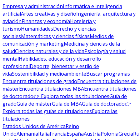
Empresa y administración
Informática e inteligencia
artificial
Artes creativas y diseño
Ingeniería, arquitectura y
aviación
Finanzas y economía
Hotelería y
turismo
Humanidades
Derecho y ciencias
sociales
Matemáticas y ciencias físicas
Medios de
comunicación y marketing
Medicina y ciencias de la
salud
Ciencias naturales y de la vida
Psicología y salud
mental
Habilidades, educación y desarrollo
profesional
Deporte, bienestar y estilo de
vida
Sostenibilidad y medioambiente
Buscar programas
Encuentra titulaciones de grado
Encuentra titulaciones de
máster
Encuentra titulaciones MBA
Encuentra titulaciones
de doctorado
👉 Explora todas las titulaciones
Guía de
grado
Guía de máster
Guía de MBA
Guía de doctorado
👉
Explora todas las guías de titulaciones
Explora las
titulaciones
Estados Unidos de América
Reino
Unido
Alemania
Italia
Francia
España
Austria
Polonia
Grecia
Ru