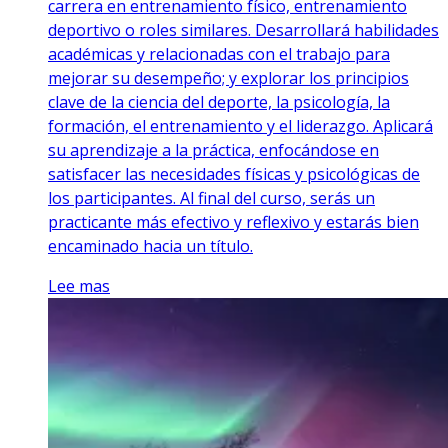
carrera en entrenamiento físico, entrenamiento
deportivo o roles similares. Desarrollará habilidades
académicas y relacionadas con el trabajo para
mejorar su desempeño; y explorar los principios
clave de la ciencia del deporte, la psicología, la
formación, el entrenamiento y el liderazgo. Aplicará
su aprendizaje a la práctica, enfocándose en
satisfacer las necesidades físicas y psicológicas de
los participantes. Al final del curso, serás un
practicante más efectivo y reflexivo y estarás bien
encaminado hacia un título.
Lee mas