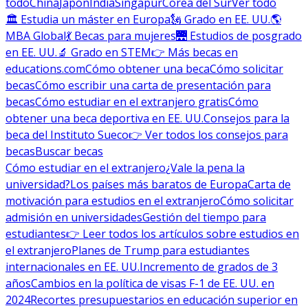
todo
China
Japón
India
Singapur
Corea del Sur
Ver todo
🏛 Estudia un máster en Europa
🗽 Grado en EE. UU.
🌎
MBA Global
💃 Becas para mujeres
🌉 Estudios de posgrado
en EE. UU.
🔬 Grado en STEM
👉 Más becas en
educations.com
Cómo obtener una beca
Cómo solicitar
becas
Cómo escribir una carta de presentación para
becas
Cómo estudiar en el extranjero gratis
Cómo
obtener una beca deportiva en EE. UU.
Consejos para la
beca del Instituto Sueco
👉 Ver todos los consejos para
becas
Buscar becas
Cómo estudiar en el extranjero
¿Vale la pena la
universidad?
Los países más baratos de Europa
Carta de
motivación para estudios en el extranjero
Cómo solicitar
admisión en universidades
Gestión del tiempo para
estudiantes
👉 Leer todos los artículos sobre estudios en
el extranjero
Planes de Trump para estudiantes
internacionales en EE. UU.
Incremento de grados de 3
años
Cambios en la política de visas F-1 de EE. UU. en
2024
Recortes presupuestarios en educación superior en