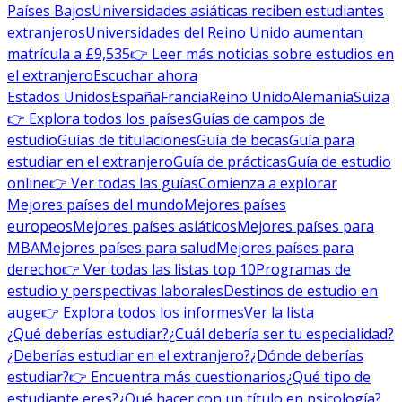
Países Bajos
Universidades asiáticas reciben estudiantes
extranjeros
Universidades del Reino Unido aumentan
matrícula a £9,535
👉 Leer más noticias sobre estudios en
el extranjero
Escuchar ahora
Estados Unidos
España
Francia
Reino Unido
Alemania
Suiza
👉 Explora todos los países
Guías de campos de
estudio
Guías de titulaciones
Guía de becas
Guía para
estudiar en el extranjero
Guía de prácticas
Guía de estudio
online
👉 Ver todas las guías
Comienza a explorar
Mejores países del mundo
Mejores países
europeos
Mejores países asiáticos
Mejores países para
MBA
Mejores países para salud
Mejores países para
derecho
👉 Ver todas las listas top 10
Programas de
estudio y perspectivas laborales
Destinos de estudio en
auge
👉 Explora todos los informes
Ver la lista
¿Qué deberías estudiar?
¿Cuál debería ser tu especialidad?
¿Deberías estudiar en el extranjero?
¿Dónde deberías
estudiar?
👉 Encuentra más cuestionarios
¿Qué tipo de
estudiante eres?
¿Qué hacer con un título en psicología?