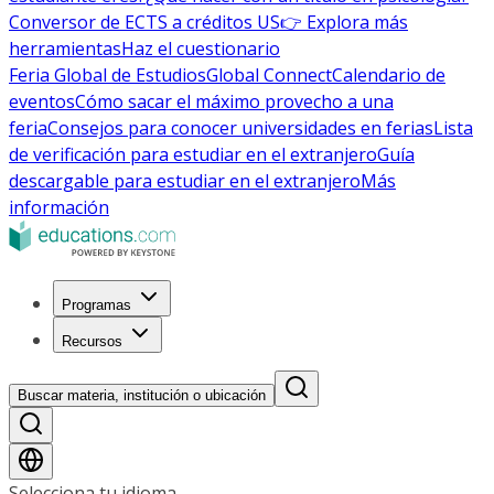
Conversor de ECTS a créditos US
👉 Explora más
herramientas
Haz el cuestionario
Feria Global de Estudios
Global Connect
Calendario de
eventos
Cómo sacar el máximo provecho a una
feria
Consejos para conocer universidades en ferias
Lista
de verificación para estudiar en el extranjero
Guía
descargable para estudiar en el extranjero
Más
información
Programas
Recursos
Buscar materia, institución o ubicación
Selecciona tu idioma