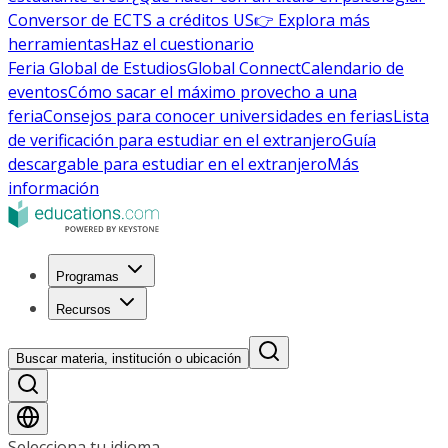
Conversor de ECTS a créditos US
👉 Explora más
herramientas
Haz el cuestionario
Feria Global de Estudios
Global Connect
Calendario de
eventos
Cómo sacar el máximo provecho a una
feria
Consejos para conocer universidades en ferias
Lista
de verificación para estudiar en el extranjero
Guía
descargable para estudiar en el extranjero
Más
información
Programas
Recursos
Buscar materia, institución o ubicación
Selecciona tu idioma