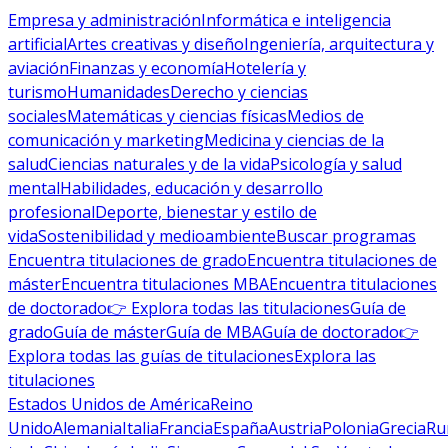
Empresa y administración
Informática e inteligencia
artificial
Artes creativas y diseño
Ingeniería, arquitectura y
aviación
Finanzas y economía
Hotelería y
turismo
Humanidades
Derecho y ciencias
sociales
Matemáticas y ciencias físicas
Medios de
comunicación y marketing
Medicina y ciencias de la
salud
Ciencias naturales y de la vida
Psicología y salud
mental
Habilidades, educación y desarrollo
profesional
Deporte, bienestar y estilo de
vida
Sostenibilidad y medioambiente
Buscar programas
Encuentra titulaciones de grado
Encuentra titulaciones de
máster
Encuentra titulaciones MBA
Encuentra titulaciones
de doctorado
👉 Explora todas las titulaciones
Guía de
grado
Guía de máster
Guía de MBA
Guía de doctorado
👉
Explora todas las guías de titulaciones
Explora las
titulaciones
Estados Unidos de América
Reino
Unido
Alemania
Italia
Francia
España
Austria
Polonia
Grecia
Ru