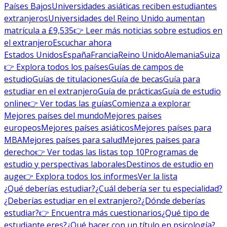
Países Bajos
Universidades asiáticas reciben estudiantes
extranjeros
Universidades del Reino Unido aumentan
matrícula a £9,535
👉 Leer más noticias sobre estudios en
el extranjero
Escuchar ahora
Estados Unidos
España
Francia
Reino Unido
Alemania
Suiza
👉 Explora todos los países
Guías de campos de
estudio
Guías de titulaciones
Guía de becas
Guía para
estudiar en el extranjero
Guía de prácticas
Guía de estudio
online
👉 Ver todas las guías
Comienza a explorar
Mejores países del mundo
Mejores países
europeos
Mejores países asiáticos
Mejores países para
MBA
Mejores países para salud
Mejores países para
derecho
👉 Ver todas las listas top 10
Programas de
estudio y perspectivas laborales
Destinos de estudio en
auge
👉 Explora todos los informes
Ver la lista
¿Qué deberías estudiar?
¿Cuál debería ser tu especialidad?
¿Deberías estudiar en el extranjero?
¿Dónde deberías
estudiar?
👉 Encuentra más cuestionarios
¿Qué tipo de
estudiante eres?
¿Qué hacer con un título en psicología?