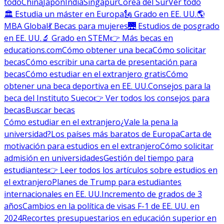
todo
China
Japón
India
Singapur
Corea del Sur
Ver todo
🏛 Estudia un máster en Europa
🗽 Grado en EE. UU.
🌎
MBA Global
💃 Becas para mujeres
🌉 Estudios de posgrado
en EE. UU.
🔬 Grado en STEM
👉 Más becas en
educations.com
Cómo obtener una beca
Cómo solicitar
becas
Cómo escribir una carta de presentación para
becas
Cómo estudiar en el extranjero gratis
Cómo
obtener una beca deportiva en EE. UU.
Consejos para la
beca del Instituto Sueco
👉 Ver todos los consejos para
becas
Buscar becas
Cómo estudiar en el extranjero
¿Vale la pena la
universidad?
Los países más baratos de Europa
Carta de
motivación para estudios en el extranjero
Cómo solicitar
admisión en universidades
Gestión del tiempo para
estudiantes
👉 Leer todos los artículos sobre estudios en
el extranjero
Planes de Trump para estudiantes
internacionales en EE. UU.
Incremento de grados de 3
años
Cambios en la política de visas F-1 de EE. UU. en
2024
Recortes presupuestarios en educación superior en