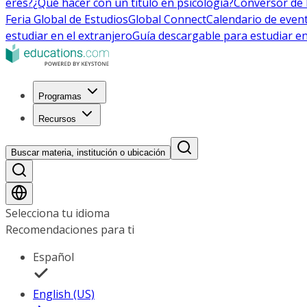
eres?
¿Qué hacer con un título en psicología?
Conversor de 
Feria Global de Estudios
Global Connect
Calendario de even
estudiar en el extranjero
Guía descargable para estudiar en
Programas
Recursos
Buscar materia, institución o ubicación
Selecciona tu idioma
Recomendaciones para ti
Español
English (US)