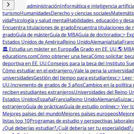
Empresa y administración
Informática e inteligencia artificia
turismo
Humanidades
Derecho y ciencias sociales
Matemática
vida
Psicología y salud mental
Habilidades, educación y desa
Encuentra titulaciones de grado
Encuentra titulaciones de 
grado
Guía de máster
Guía de MBA
Guía de doctorado
👉 Exp
Estados Unidos de América
Reino Unido
Alemania
Italia
Franc
🏛 Estudia un máster en Europa
🗽 Grado en EE. UU.
🌎 MBA
educations.com
Cómo obtener una beca
Cómo solicitar bec
deportiva en EE. UU.
Consejos para la beca del Instituto Su
Cómo estudiar en el extranjero
¿Vale la pena la universidad
universidades
Gestión del tiempo para estudiantes
👉 Leer 
UU.
Incremento de grados de 3 años
Cambios en la política 
reciben estudiantes extranjeros
Universidades del Reino U
Estados Unidos
España
Francia
Reino Unido
Alemania
Suiza

extranjero
Guía de prácticas
Guía de estudio online
👉 Ver t
Mejores países del mundo
Mejores países europeos
Mejore
listas top 10
Programas de estudio y perspectivas laborale
¿Qué deberías estudiar?
¿Cuál debería ser tu especialidad?
¿