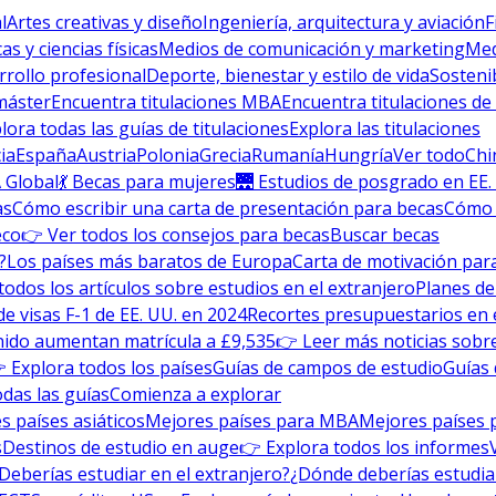
l
Artes creativas y diseño
Ingeniería, arquitectura y aviación
F
s y ciencias físicas
Medios de comunicación y marketing
Med
rrollo profesional
Deporte, bienestar y estilo de vida
Sosteni
máster
Encuentra titulaciones MBA
Encuentra titulaciones de
lora todas las guías de titulaciones
Explora las titulaciones
ia
España
Austria
Polonia
Grecia
Rumanía
Hungría
Ver todo
Chi
 Global
💃 Becas para mujeres
🌉 Estudios de posgrado en EE.
as
Cómo escribir una carta de presentación para becas
Cómo e
eco
👉 Ver todos los consejos para becas
Buscar becas
?
Los países más baratos de Europa
Carta de motivación para
todos los artículos sobre estudios en el extranjero
Planes de
de visas F-1 de EE. UU. en 2024
Recortes presupuestarios en 
nido aumentan matrícula a £9,535
👉 Leer más noticias sobre
 Explora todos los países
Guías de campos de estudio
Guías 
odas las guías
Comienza a explorar
s países asiáticos
Mejores países para MBA
Mejores países 
s
Destinos de estudio en auge
👉 Explora todos los informes
Deberías estudiar en el extranjero?
¿Dónde deberías estudia