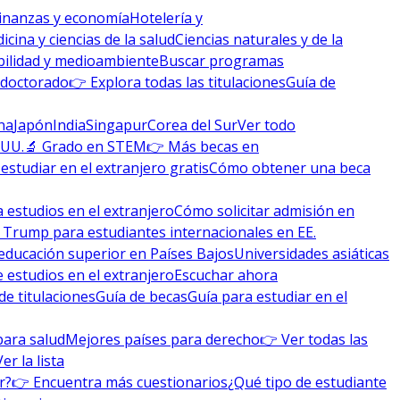
inanzas y economía
Hotelería y
icina y ciencias de la salud
Ciencias naturales y de la
bilidad y medioambiente
Buscar programas
 doctorado
👉 Explora todas las titulaciones
Guía de
na
Japón
India
Singapur
Corea del Sur
Ver todo
 UU.
🔬 Grado en STEM
👉 Más becas en
studiar en el extranjero gratis
Cómo obtener una beca
 estudios en el extranjero
Cómo solicitar admisión en
 Trump para estudiantes internacionales en EE.
educación superior en Países Bajos
Universidades asiáticas
 estudios en el extranjero
Escuchar ahora
de titulaciones
Guía de becas
Guía para estudiar en el
para salud
Mejores países para derecho
👉 Ver todas las
Ver la lista
r?
👉 Encuentra más cuestionarios
¿Qué tipo de estudiante