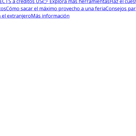
ECTS a créditos US
👉 Explora más herramientas
Haz el cues
tos
Cómo sacar el máximo provecho a una feria
Consejos par
 el extranjero
Más información