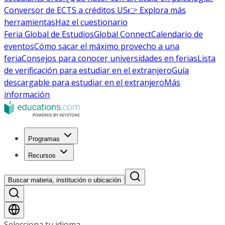
Conversor de ECTS a créditos US
👉 Explora más
herramientas
Haz el cuestionario
Feria Global de Estudios
Global Connect
Calendario de
eventos
Cómo sacar el máximo provecho a una
feria
Consejos para conocer universidades en ferias
Lista
de verificación para estudiar en el extranjero
Guía
descargable para estudiar en el extranjero
Más
información
Programas
Recursos
Buscar materia, institución o ubicación
Selecciona tu idioma