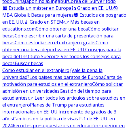
todo
China
Japón
India
Singapur
Corea del Sur
Ver todo
🏛 Estudia un máster en Europa
🗽 Grado en EE. UU.
🌎
MBA Global
💃 Becas para mujeres
🌉 Estudios de posgrado
en EE. UU.
🔬 Grado en STEM
👉 Más becas en
educations.com
Cómo obtener una beca
Cómo solicitar
becas
Cómo escribir una carta de presentación para
becas
Cómo estudiar en el extranjero gratis
Cómo
obtener una beca deportiva en EE. UU.
Consejos para la
beca del Instituto Sueco
👉 Ver todos los consejos para
becas
Buscar becas
Cómo estudiar en el extranjero
¿Vale la pena la
universidad?
Los países más baratos de Europa
Carta de
motivación para estudios en el extranjero
Cómo solicitar
admisión en universidades
Gestión del tiempo para
estudiantes
👉 Leer todos los artículos sobre estudios en
el extranjero
Planes de Trump para estudiantes
internacionales en EE. UU.
Incremento de grados de 3
años
Cambios en la política de visas F-1 de EE. UU. en
2024
Recortes presupuestarios en educación superior en