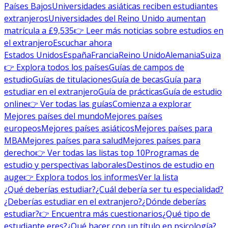
Países Bajos
Universidades asiáticas reciben estudiantes
extranjeros
Universidades del Reino Unido aumentan
matrícula a £9,535
👉 Leer más noticias sobre estudios en
el extranjero
Escuchar ahora
Estados Unidos
España
Francia
Reino Unido
Alemania
Suiza
👉 Explora todos los países
Guías de campos de
estudio
Guías de titulaciones
Guía de becas
Guía para
estudiar en el extranjero
Guía de prácticas
Guía de estudio
online
👉 Ver todas las guías
Comienza a explorar
Mejores países del mundo
Mejores países
europeos
Mejores países asiáticos
Mejores países para
MBA
Mejores países para salud
Mejores países para
derecho
👉 Ver todas las listas top 10
Programas de
estudio y perspectivas laborales
Destinos de estudio en
auge
👉 Explora todos los informes
Ver la lista
¿Qué deberías estudiar?
¿Cuál debería ser tu especialidad?
¿Deberías estudiar en el extranjero?
¿Dónde deberías
estudiar?
👉 Encuentra más cuestionarios
¿Qué tipo de
estudiante eres?
¿Qué hacer con un título en psicología?