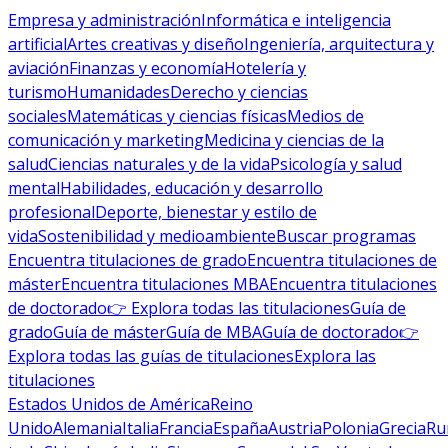
Empresa y administración
Informática e inteligencia
artificial
Artes creativas y diseño
Ingeniería, arquitectura y
aviación
Finanzas y economía
Hotelería y
turismo
Humanidades
Derecho y ciencias
sociales
Matemáticas y ciencias físicas
Medios de
comunicación y marketing
Medicina y ciencias de la
salud
Ciencias naturales y de la vida
Psicología y salud
mental
Habilidades, educación y desarrollo
profesional
Deporte, bienestar y estilo de
vida
Sostenibilidad y medioambiente
Buscar programas
Encuentra titulaciones de grado
Encuentra titulaciones de
máster
Encuentra titulaciones MBA
Encuentra titulaciones
de doctorado
👉 Explora todas las titulaciones
Guía de
grado
Guía de máster
Guía de MBA
Guía de doctorado
👉
Explora todas las guías de titulaciones
Explora las
titulaciones
Estados Unidos de América
Reino
Unido
Alemania
Italia
Francia
España
Austria
Polonia
Grecia
Ru