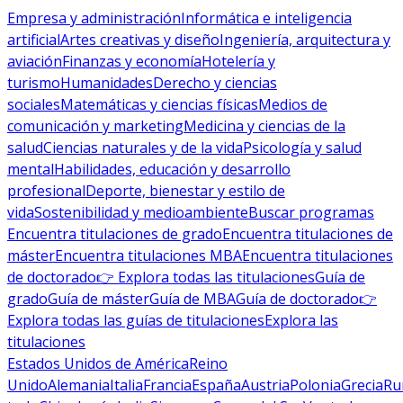
Empresa y administración
Informática e inteligencia
artificial
Artes creativas y diseño
Ingeniería, arquitectura y
aviación
Finanzas y economía
Hotelería y
turismo
Humanidades
Derecho y ciencias
sociales
Matemáticas y ciencias físicas
Medios de
comunicación y marketing
Medicina y ciencias de la
salud
Ciencias naturales y de la vida
Psicología y salud
mental
Habilidades, educación y desarrollo
profesional
Deporte, bienestar y estilo de
vida
Sostenibilidad y medioambiente
Buscar programas
Encuentra titulaciones de grado
Encuentra titulaciones de
máster
Encuentra titulaciones MBA
Encuentra titulaciones
de doctorado
👉 Explora todas las titulaciones
Guía de
grado
Guía de máster
Guía de MBA
Guía de doctorado
👉
Explora todas las guías de titulaciones
Explora las
titulaciones
Estados Unidos de América
Reino
Unido
Alemania
Italia
Francia
España
Austria
Polonia
Grecia
Ru