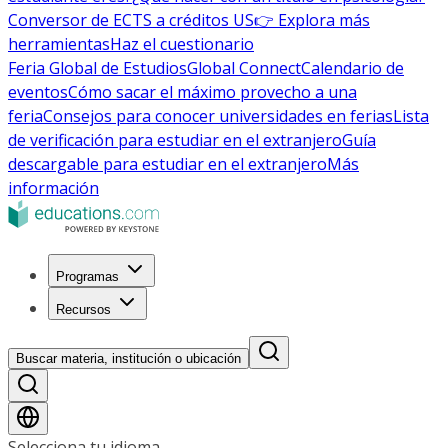
Conversor de ECTS a créditos US
👉 Explora más
herramientas
Haz el cuestionario
Feria Global de Estudios
Global Connect
Calendario de
eventos
Cómo sacar el máximo provecho a una
feria
Consejos para conocer universidades en ferias
Lista
de verificación para estudiar en el extranjero
Guía
descargable para estudiar en el extranjero
Más
información
Programas
Recursos
Buscar materia, institución o ubicación
Selecciona tu idioma