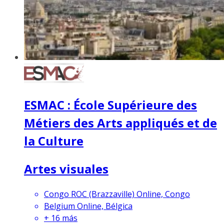
ESMAC : École Supérieure des
Métiers des Arts appliqués et de
la Culture
Artes visuales
Congo ROC (Brazzaville) Online, Congo
Belgium Online, Bélgica
+
16
más