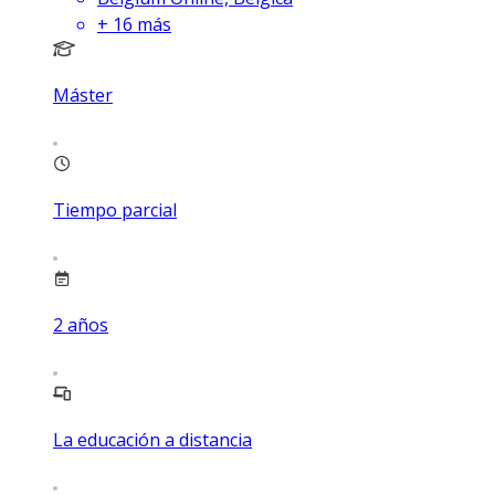
+
16
más
Máster
Tiempo parcial
2
años
La educación a distancia