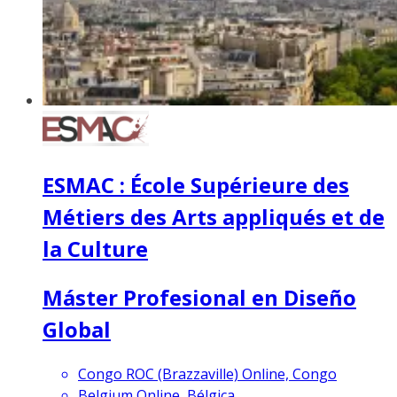
ESMAC : École Supérieure des
Métiers des Arts appliqués et de
la Culture
Máster Profesional en Diseño
Global
Congo ROC (Brazzaville) Online, Congo
Belgium Online, Bélgica