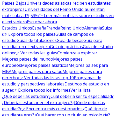
Países Bajos
Universidades asiáticas reciben estudiantes
extranjeros
Universidades del Reino Unido aumentan
matrícula a £9,535
👉 Leer más noticias sobre estudios en
el extranjero
Escuchar ahora
Estados Unidos
España
Francia
Reino Unido
Alemania
Suiza
👉 Explora todos los países
Guías de campos de
estudio
Guías de titulaciones
Guía de becas
Guía para
estudiar en el extranjero
Guía de prácticas
Guía de estudio
online
👉 Ver todas las guías
Comienza a explorar
Mejores países del mundo
Mejores países
europeos
Mejores países asiáticos
Mejores países para
MBA
Mejores países para salud
Mejores países para
derecho
👉 Ver todas las listas top 10
Programas de
estudio y perspectivas laborales
Destinos de estudio en
auge
👉 Explora todos los informes
Ver la lista
¿Qué deberías estudiar?
¿Cuál debería ser tu especialidad?
¿Deberías estudiar en el extranjero?
¿Dónde deberías
estudiar?
👉 Encuentra más cuestionarios
¿Qué tipo de
estudiante eres?
¿Qué hacer con un título en psicología?