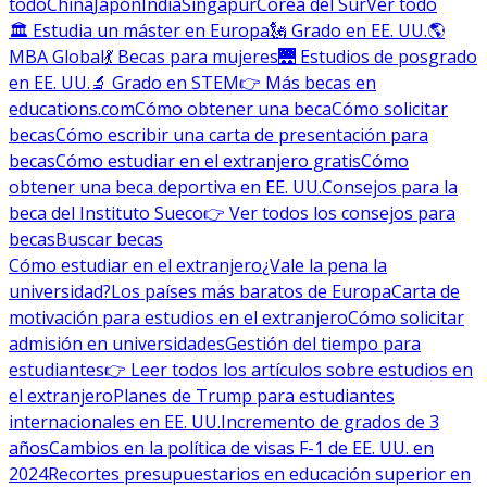
todo
China
Japón
India
Singapur
Corea del Sur
Ver todo
🏛 Estudia un máster en Europa
🗽 Grado en EE. UU.
🌎
MBA Global
💃 Becas para mujeres
🌉 Estudios de posgrado
en EE. UU.
🔬 Grado en STEM
👉 Más becas en
educations.com
Cómo obtener una beca
Cómo solicitar
becas
Cómo escribir una carta de presentación para
becas
Cómo estudiar en el extranjero gratis
Cómo
obtener una beca deportiva en EE. UU.
Consejos para la
beca del Instituto Sueco
👉 Ver todos los consejos para
becas
Buscar becas
Cómo estudiar en el extranjero
¿Vale la pena la
universidad?
Los países más baratos de Europa
Carta de
motivación para estudios en el extranjero
Cómo solicitar
admisión en universidades
Gestión del tiempo para
estudiantes
👉 Leer todos los artículos sobre estudios en
el extranjero
Planes de Trump para estudiantes
internacionales en EE. UU.
Incremento de grados de 3
años
Cambios en la política de visas F-1 de EE. UU. en
2024
Recortes presupuestarios en educación superior en